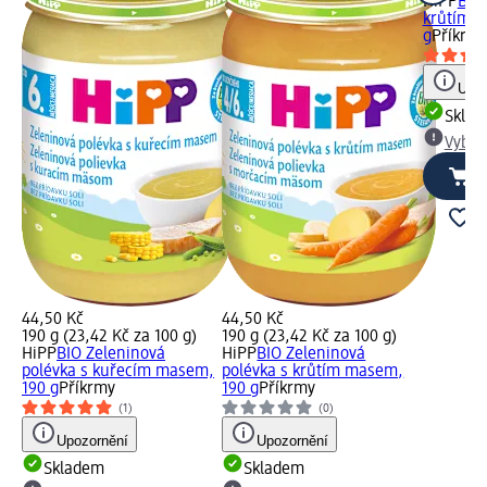
HiPP
BIO
krůtím 
g
Příkrm
Upoz
Skla
Vybra
44,50 Kč
44,50 Kč
190 g (23,42 Kč za 100 g)
190 g (23,42 Kč za 100 g)
HiPP
BIO Zeleninová
HiPP
BIO Zeleninová
polévka s kuřecím masem,
polévka s krůtím masem,
190 g
Příkrmy
190 g
Příkrmy
(1)
(0)
Upozornění
Upozornění
Skladem
Skladem