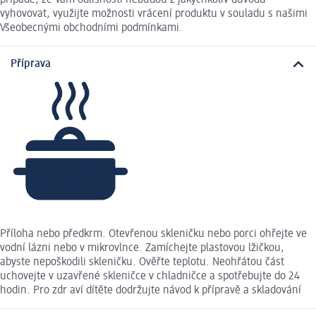
případě, že Vám odlišnosti nebudou z jakýchkoliv důvodů
vyhovovat, využijte možnosti vrácení produktu v souladu s našimi
Všeobecnými obchodními podmínkami.
Příprava
Příloha nebo předkrm. Otevřenou skleničku nebo porci ohřejte ve
vodní lázni nebo v mikrovlnce. Zamíchejte plastovou lžičkou,
abyste nepoškodili skleničku. Ověřte teplotu. Neohřátou část
uchovejte v uzavřené skleničce v chladničce a spotřebujte do 24
hodin. Pro zdr aví dítěte dodržujte návod k přípravě a skladování