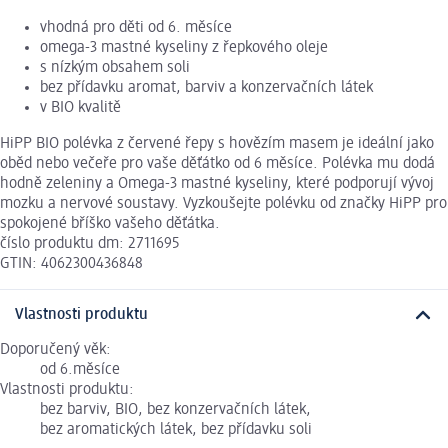
vhodná pro děti od 6. měsíce
omega-3 mastné kyseliny z řepkového oleje
s nízkým obsahem soli
bez přídavku aromat, barviv a konzervačních látek
v BIO kvalitě
HiPP BIO polévka z červené řepy s hovězím masem je ideální jako
oběd nebo večeře pro vaše děťátko od 6 měsíce. Polévka mu dodá
hodně zeleniny a Omega-3 mastné kyseliny, které podporují vývoj
mozku a nervové soustavy. Vyzkoušejte polévku od značky HiPP pro
spokojené bříško vašeho děťátka.
číslo produktu dm: 2711695
GTIN: 4062300436848
Vlastnosti produktu
Doporučený věk:
od 6.měsíce
Vlastnosti produktu:
bez barviv, BIO, bez konzervačních látek,
bez aromatických látek, bez přídavku soli