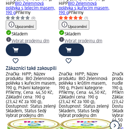
HiPP
BIO Zeleninová
HiPP
BIO Zeleninová
polévka s telecím masem,
polévka s kuřecím masem,
190 g
Příkrmy
190 g
Příkrmy
(0)
(1)
Upozornění
Upozornění
Skladem
Skladem
Vybrat prodejnu dm
Vybrat prodejnu dm
Zákazníci také zakoupili
Značka: HiPP; Název
Značka: HiPP; Název
Značka: 
produktu: BIO Zeleninová
produktu: BIO Zeleninová
produktu
polévka s kuřecím masem,
polévka s krůtím masem,
nudlemi
190 g; Právní kategorie:
190 g; Právní kategorie:
190 g; Pr
Příkrmy; Cena: 44,50 Kč;
Příkrmy; Cena: 44,50 Kč;
Příkrmy;
Základní cena: 190 g
Základní cena: 190 g
Základní
(23,42 Kč za 100 g);
(23,42 Kč za 100 g);
(23,42 Kč
Dostupnost: Status zelený
Dostupnost: Status zelený
Dostupno
Skladem, Status šedý
Skladem, Status šedý
Skladem,
Vybrat prodejnu dm
Vybrat prodejnu dm
Vybrat p
44,50 Kč
190 g (23