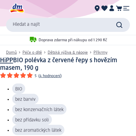
Hledat a najít
Doprava zdarma při nákupu od 1 290 Kč
Domů
Péče o dítě
Dětská výživa & nápoje
Příkrmy
HiPP
BIO polévka z červené řepy s hovězím
masem, 190 g
5
(
4 hodnocení
)
BIO
bez barviv
bez konzervačních látek
bez přídavku soli
bez aromatických látek