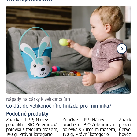
Nápady na dárky k Velikonocům
Víc
Co dát do velikonočního hnízda pro miminka?
Ja
Podobné produkty
Značka: HiPP; Název
Značka: HiPP; Název
Značka: 
produktu: BIO Zeleninová
produktu: BIO Zeleninová
produktu
polévka s telecím masem,
polévka s kuřecím masem,
Červená 
190 g; Právní kategorie:
190 g; Právní kategorie:
hovězím,