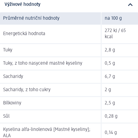
Výživové hodnoty
Průměrné nutriční hodnoty
na 100 g
272 kJ / 65
Energetická hodnota
kcal
Tuky
2,8 g
Tuky, z toho nasycené mastné kyseliny
0,5 g
Sacharidy
6,7 g
Sacharidy, z toho cukry
2 g
Bílkoviny
2,5 g
Sůl
0,28 g
Kyselina alfa-linolenová [Mastné kyseliny];
0,14 g
ALA