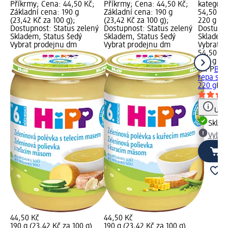
Příkrmy; Cena: 44,50 Kč;
Příkrmy; Cena: 44,50 Kč;
kategori
Základní cena: 190 g
Základní cena: 190 g
54,50 Kč
(23,42 Kč za 100 g);
(23,42 Kč za 100 g);
220 g (24
Dostupnost: Status zelený
Dostupnost: Status zelený
Dostupno
Skladem, Status šedý
Skladem, Status šedý
Skladem,
Vybrat prodejnu dm
Vybrat prodejnu dm
Vybrat p
54,50 Kč
220 g (24
HiPP
BIO
repa s j
220 g
Pří
Upoz
Skla
Vybra
44,50 Kč
44,50 Kč
190 g (23,42 Kč za 100 g)
190 g (23,42 Kč za 100 g)