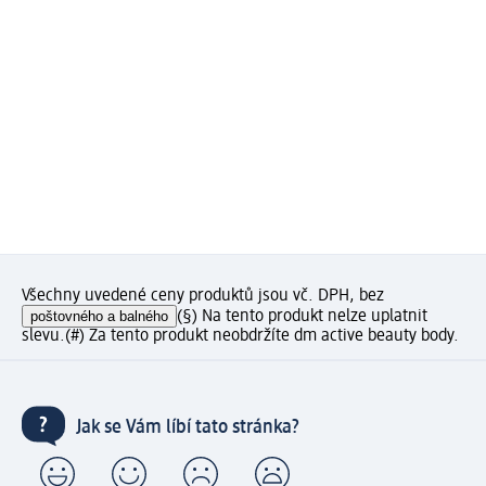
Všechny uvedené ceny produktů jsou vč. DPH, bez
poštovného a balného
(§) Na tento produkt nelze uplatnit
slevu.
(#) Za tento produkt neobdržíte dm active beauty body.
Jak se Vám líbí tato stránka?