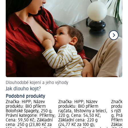
Dlouhodobé kojení a jeho výhody
Pra
Jak dlouho kojit?
Co
Podobné produkty
Značka: HiPP; Název
Značka: HiPP; Název
Značka: 
produktu: BIO příkrm
produktu: BIO příkrm
produktu
Boloňské špagety, 250 g;
rajčata, těstoviny a telecí,
s rýží a
Právní kategorie: Příkrmy;
220 g; Cena: 54,50 Kč;
g; Právní
Cena: 59,50 Kč; Základní
Základní cena: 220 g
Příkrmy;
cena: 250 g (23,80 Kč za
(24,77 Kč za 100 g);
Základní