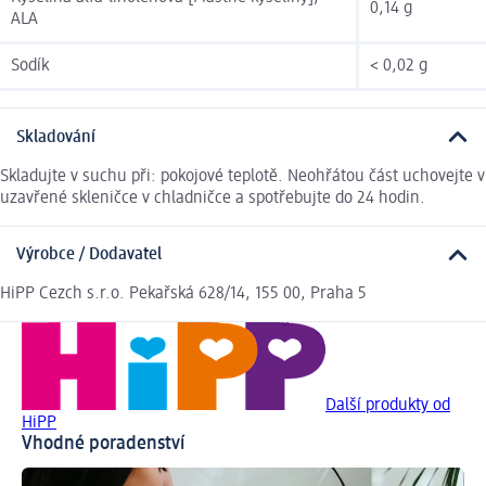
0,14 g
ALA
Sodík
< 0,02 g
Skladování
Skladujte v suchu při: pokojové teplotě. Neohřátou část uchovejte v
uzavřené skleničce v chladničce a spotřebujte do 24 hodin.
Výrobce / Dodavatel
HiPP Cezch s.r.o. Pekařská 628/14, 155 00, Praha 5
Další produkty od
HiPP
Vhodné poradenství