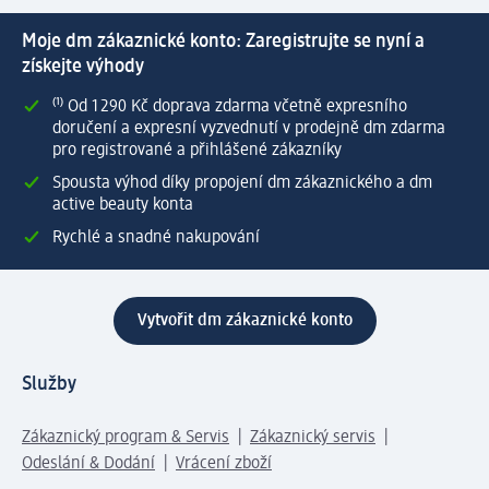
Moje dm zákaznické konto: Zaregistrujte se nyní a
získejte výhody
⁽¹⁾ Od 1 290 Kč doprava zdarma včetně expresního
doručení a expresní vyzvednutí v prodejně dm zdarma
pro registrované a přihlášené zákazníky
Spousta výhod díky propojení dm zákaznického a dm
active beauty konta
Rychlé a snadné nakupování
Vytvořit dm zákaznické konto
Služby
Zákaznický program & Servis
Zákaznický servis
Odeslání & Dodání
Vrácení zboží