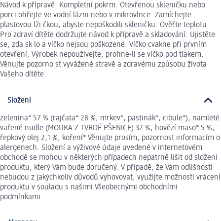
Návod k přípravě: Kompletní pokrm. Otevřenou skleničku nebo
porci ohřejte ve vodní lázni nebo v mikrovlnce. Zamíchejte
plastovou lži čkou, abyste nepoškodili skleničku. Ověřte teplotu.
Pro zdraví dítěte dodržujte návod k přípravě a skladování. Ujistěte
se, zda sk lo a víčko nejsou poškozené. Víčko cvakne při prvním
otevření. Výrobek nepoužívejte, prohne-li se víčko pod tlakem.
Věnujte pozorno st vyvážené stravě a zdravému způsobu života
Vašeho dítěte.
Složení
zelenina* 57 % (rajčata* 28 %, mrkev*, pastinák*, cibule*), namleté
vařené nudle (MOUKA Z TVRDÉ PŠENICE) 32 %, hovězí maso* 5 %,
řepkový olej 2,1 %, koření* Věnujte prosím, pozornost informacím o
alergenech. Složení a výživové údaje uvedené v internetovém
obchodě se mohou v některých případech nepatrně lišit od složení
produktu, který Vám bude doručený. V případě, že Vám odlišnosti
nebudou z jakýchkoliv důvodů vyhovovat, využijte možnosti vrácení
produktu v souladu s našimi Všeobecnými obchodními
podmínkami.