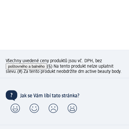
Všechny uvedené ceny produktů jsou vč. DPH, bez
poštovného a balného
(§) Na tento produkt nelze uplatnit
slevu.
(#) Za tento produkt neobdržíte dm active beauty body.
Jak se Vám líbí tato stránka?