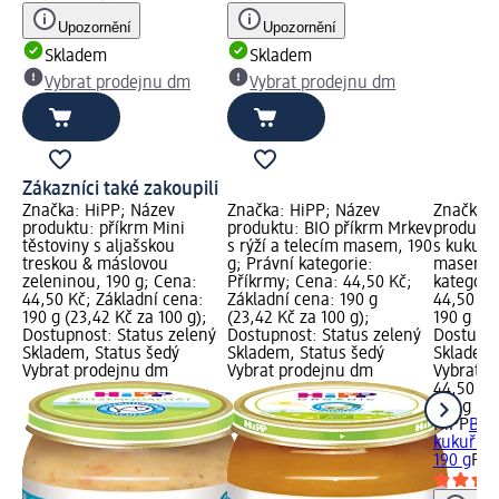
Upozornění
Upozornění
Skladem
Skladem
Vybrat prodejnu dm
Vybrat prodejnu dm
Zákazníci také zakoupili
Značka: HiPP; Název
Značka: HiPP; Název
Značka: 
produktu: příkrm Mini
produktu: BIO příkrm Mrkev
produktu
těstoviny s aljašskou
s rýží a telecím masem, 190
s kukuřic
treskou & máslovou
g; Právní kategorie:
masem, 1
zeleninou, 190 g; Cena:
Příkrmy; Cena: 44,50 Kč;
kategori
44,50 Kč; Základní cena:
Základní cena: 190 g
44,50 Kč
190 g (23,42 Kč za 100 g);
(23,42 Kč za 100 g);
190 g (23
Dostupnost: Status zelený
Dostupnost: Status zelený
Dostupno
Skladem, Status šedý
Skladem, Status šedý
Skladem,
Vybrat prodejnu dm
Vybrat prodejnu dm
Vybrat p
44,50 Kč
190 g (23
HiPP
BIO
kukuřicí
190 g
Pří