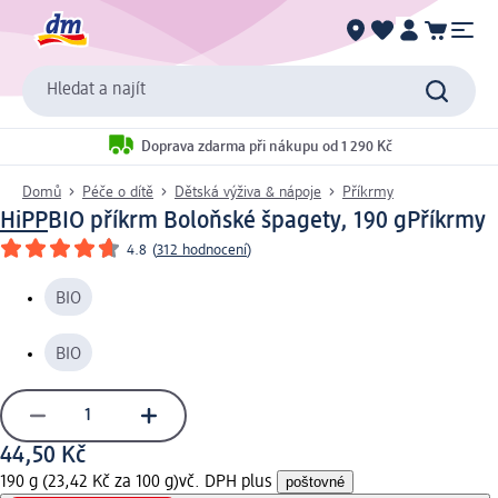
Hledat a najít
Doprava zdarma při nákupu od 1 290 Kč
Domů
Péče o dítě
Dětská výživa & nápoje
Příkrmy
HiPP
BIO příkrm Boloňské špagety, 190 g
Příkrmy
4.8
(
312 hodnocení
)
BIO
BIO
44,50 Kč
190 g (23,42 Kč za 100 g)
vč. DPH plus
poštovné