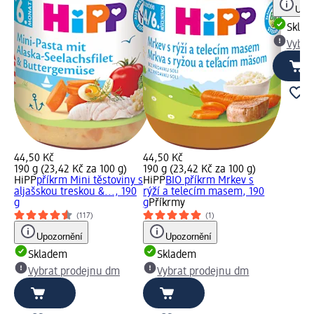
Upoz
Skla
Vybra
44,50 Kč
44,50 Kč
190 g (23,42 Kč za 100 g)
190 g (23,42 Kč za 100 g)
HiPP
příkrm Mini těstoviny s
HiPP
BIO příkrm Mrkev s
aljašskou treskou &..., 190
rýží a telecím masem, 190
g
g
Příkrmy
(117)
(1)
Upozornění
Upozornění
Skladem
Skladem
Vybrat prodejnu dm
Vybrat prodejnu dm