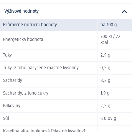
Výživové hodnoty
Průměrné nutriční hodnoty
na 100 g
300 kJ / 72
Energetická hodnota
kcal
Tuky
2,9 g
Tuky, z toho nasycené mastné kyseliny
0,5 g
Sacharidy
8,2 g
Sacharidy, z toho cukry
1,9 g
Bílkoviny
2,5 g
Sůl
< 0,05 g
Kyselina alfa-linolenová [Mastné kyseliny];