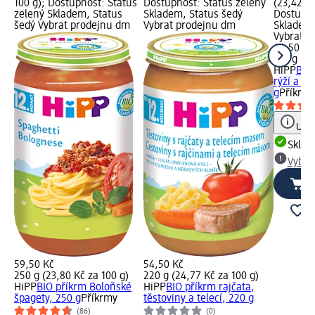
100 g); Dostupnost: Status
Dostupnost: Status zelený
(23,42 Kč
zelený Skladem, Status
Skladem, Status šedý
Dostupno
šedý Vybrat prodejnu dm
Vybrat prodejnu dm
Skladem,
Vybrat p
44,50 Kč
190 g (23
HiPP
BIO
rýží a t
g
Příkrm
Upoz
Skla
Vybra
59,50 Kč
54,50 Kč
250 g (23,80 Kč za 100 g)
220 g (24,77 Kč za 100 g)
HiPP
BIO příkrm Boloňské
HiPP
BIO příkrm rajčata,
špagety, 250 g
Příkrmy
těstoviny a telecí, 220 g
(86)
(0)