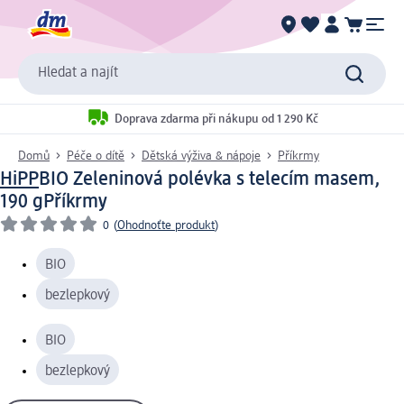
Hledat a najít
Doprava zdarma při nákupu od 1 290 Kč
Domů
Péče o dítě
Dětská výživa & nápoje
Příkrmy
HiPP
BIO Zeleninová polévka s telecím masem,
190 g
Příkrmy
0
(
Ohodnoťte produkt
)
BIO
bezlepkový
BIO
bezlepkový