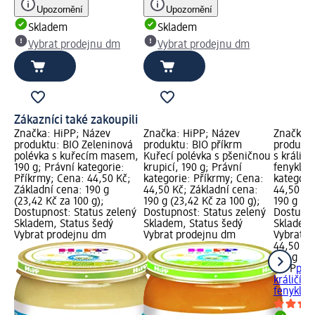
Upozornění
Upozornění
Skladem
Skladem
Vybrat prodejnu dm
Vybrat prodejnu dm
Zákazníci také zakoupili
Značka: HiPP; Název
Značka: HiPP; Název
Značka: 
produktu: BIO Zeleninová
produktu: BIO příkrm
produktu
polévka s kuřecím masem,
Kuřecí polévka s pšeničnou
s králič
190 g; Právní kategorie:
krupicí, 190 g; Právní
fenyklem
Příkrmy; Cena: 44,50 Kč;
kategorie: Příkrmy; Cena:
kategori
Základní cena: 190 g
44,50 Kč; Základní cena:
44,50 Kč
(23,42 Kč za 100 g);
190 g (23,42 Kč za 100 g);
190 g (23
Dostupnost: Status zelený
Dostupnost: Status zelený
Dostupno
Skladem, Status šedý
Skladem, Status šedý
Skladem,
Vybrat prodejnu dm
Vybrat prodejnu dm
Vybrat p
44,50 Kč
190 g (23
HiPP
pří
králičím
fenyklem