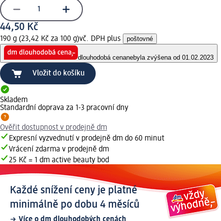
44,50 Kč
190 g (23,42 Kč za 100 g)
vč. DPH plus
poštovné
dlouhodobá cena
nebyla zvýšena od 01.02.2023
Vložit do košíku
Skladem
Standardní doprava za 1-3 pracovní dny
Ověřit dostupnost v prodejně dm
Expresní vyzvednutí v prodejně dm do 60 minut
Vrácení zdarma v prodejně dm
25 Kč = 1 dm active beauty bod
Každé snížení ceny je platné
minimálně po dobu 4 měsíců
Více o dm dlouhodobých cenách