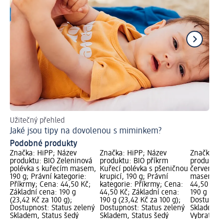
Užitečný přehled
Ce
Jaké jsou tipy na dovolenou s miminkem?
Co
Podobné produkty
Značka: HiPP; Název
Značka: HiPP; Název
Značka: 
produktu: BIO Zeleninová
produktu: BIO příkrm
produktu
polévka s kuřecím masem,
Kuřecí polévka s pšeničnou
červené 
190 g; Právní kategorie:
krupicí, 190 g; Právní
masem, 1
Příkrmy; Cena: 44,50 Kč;
kategorie: Příkrmy; Cena:
44,50 Kč
Základní cena: 190 g
44,50 Kč; Základní cena:
190 g (23
(23,42 Kč za 100 g);
190 g (23,42 Kč za 100 g);
Dostupno
Dostupnost: Status zelený
Dostupnost: Status zelený
Skladem,
Skladem, Status šedý
Skladem, Status šedý
Vybrat p