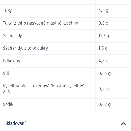
Tuky
4,2 g
Tuky, z toho nasycené mastné kyseliny
0,8 g
Sacharidy
11,2 g
Sacharidy, z toho cukry
1,5 g
Bílkoviny
4,8 g
Sůl
0,05 g
Kyselina alfa-linolenová [Mastné kyseliny];
0,23 g
ALA
Sodík
0,02 g
Skladování