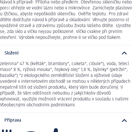
Návod k přípravě: Příloha nebo předkrm. Otevřenou skleničku nebo
porci ohřejte ve vodní lázni nebo v mikrovlnce. Zamíchejte plastovo
u lžičkou, abyste nepoškodili skleničku. Ověřte teplotu. Pro zdraví
dítěte dodržujte návod k přípravě a skladování. Věnujte pozorno st
vyvážené stravě a zdravému způsobu života Vašeho dítěte. Ujistěte
se, zda sklo a víčko nejsou poškozené. Víčko cvakne při prvním
otevření. Výrobek nepoužívejte, prohne-li se víčko pod tlakem.
Složení
zelenina* 47 % (květák*, brambory*, cuketa*, cibule*), voda, telecí
maso* 8 %, rýžová mouka*, řepkový olej* 1,8 %, bylinky* (petržel*,
bazalka*) *z ekologického zemědělství Složení a výživové údaje
uvedené v internetovém obchodě se mohou v některých případech
nepatrně lišit od složení produktu, který Vám bude doručený. V
případě, že Vám odlišnosti nebudou z jakýchkoliv důvodů
vyhovovat, využijte možnosti vrácení produktu v souladu s našimi
Všeobecnými obchodními podmínkami.
Příprava