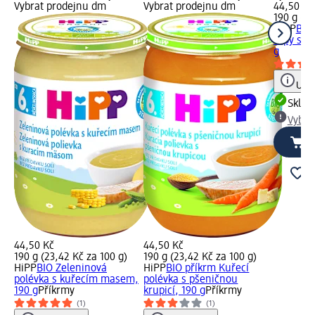
Vybrat prodejnu dm
Vybrat prodejnu dm
44,50 Kč
190 g (23
HiPP
BIO
řepy s h
g
Upoz
Skla
Vybra
44,50 Kč
44,50 Kč
190 g (23,42 Kč za 100 g)
190 g (23,42 Kč za 100 g)
HiPP
BIO Zeleninová
HiPP
BIO příkrm Kuřecí
polévka s kuřecím masem,
polévka s pšeničnou
190 g
Příkrmy
krupicí, 190 g
Příkrmy
(1)
(1)