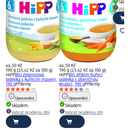
Skla
Vybra
44,50 Kč
44,50 Kč
190 g (23,42 Kč za 100 g)
190 g (23,42 Kč za 100 g)
HiPP
BIO Zeleninová
HiPP
BIO příkrm Kuřecí
polévka s kuřecím masem,
polévka s pšeničnou
190 g
Příkrmy
krupicí, 190 g
Příkrmy
(1)
(1)
Upozornění
Upozornění
Skladem
Skladem
Vybrat prodejnu dm
Vybrat prodejnu dm