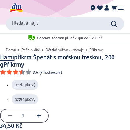
Hledat a najít
Doprava zdarma při nákupu od 1 290 Kč
Domů
Péče o dítě
Dětská výživa & nápoje
Příkrmy
Hami
příkrm Špenát s mořskou treskou, 200
g
Příkrmy
3.6
(
9 hodnocení
)
bezlepkový
bezlepkový
34,50 Kč