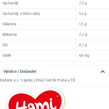
Sacharidy
7,3 g
Sacharidy, z toho cukry
1,4 g
Vláknina
1,5 g
Bílkoviny
2,2 g
Sůl
0,1 g
Sodík
40 mg
Výrobce / Dodavatel
Danone a.s. V parku 2294/2 148 00 Praha 4 ČR