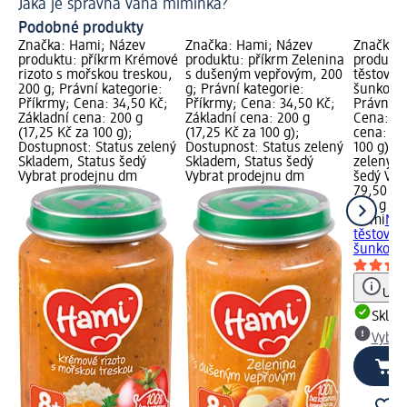
Jaká je správná váha miminka?
Ja
Podobné produkty
Značka: Hami; Název
Značka: Hami; Název
Značka: 
produktu: příkrm Krémové
produktu: příkrm Zelenina
produktu
rizoto s mořskou treskou,
s dušeným vepřovým, 200
těstoviny
200 g; Právní kategorie:
g; Právní kategorie:
šunkou a
Příkrmy; Cena: 34,50 Kč;
Příkrmy; Cena: 34,50 Kč;
Právní k
Základní cena: 200 g
Základní cena: 200 g
Cena: 79
(17,25 Kč za 100 g);
(17,25 Kč za 100 g);
cena: 20
Dostupnost: Status zelený
Dostupnost: Status zelený
100 g); 
Skladem, Status šedý
Skladem, Status šedý
zelený S
Vybrat prodejnu dm
Vybrat prodejnu dm
šedý Vyb
79,50 Kč
200 g (39
Hami
Mal
těstoviny
šunkou a
Upoz
Skla
Vybra