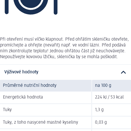
Při otevření musí víčko klapnout. Před ohřátím skleničku otevřete,
promíchejte a ohřejte (nevařit) např. ve vodní lázni. Před podává
ním zkontrolujte teplotu! Jednou ohřátou část již neuchovávejte.
Nepoužívejte kovovou lžičku, sklenička by se mohla poškodit.
Výživové hodnoty
Průměrné nutriční hodnoty
na 100 g
Energetická hodnota
224 kJ / 53 kcal
Tuky
1,3 g
Tuky, z toho nasycené mastné kyseliny
0,03 g