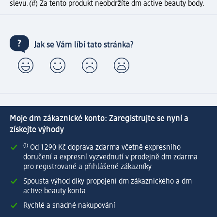
slevu.
(#) Za tento produkt neobdržíte dm active beauty body.
Jak se Vám líbí tato stránka?
Moje dm zákaznické konto: Zaregistrujte se nyní a
získejte výhody
⁽¹⁾ Od 1 290 Kč doprava zdarma včetně expresního
doručení a expresní vyzvednutí v prodejně dm zdarma
pro registrované a přihlášené zákazníky
Spousta výhod díky propojení dm zákaznického a dm
active beauty konta
Rychlé a snadné nakupování