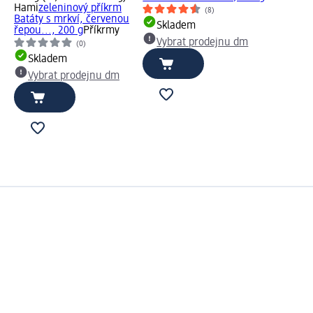
Hami
zeleninový příkrm
(8)
Batáty s mrkví, červenou
Skladem
řepou..., 200 g
Příkrmy
Vybrat prodejnu dm
(0)
Skladem
Vybrat prodejnu dm