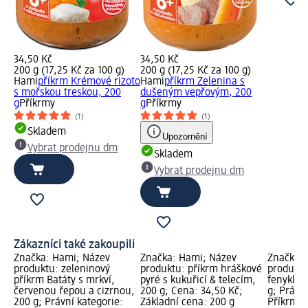
34,50 Kč
34,50 Kč
200 g (17,25 Kč za 100 g)
200 g (17,25 Kč za 100 g)
Hami
příkrm Krémové rizoto
Hami
příkrm Zelenina s
s mořskou treskou, 200
dušeným vepřovým, 200
g
Příkrmy
g
Příkrmy
(1)
(1)
Skladem
Upozornění
Vybrat prodejnu dm
Skladem
Vybrat prodejnu dm
Zákazníci také zakoupili
Značka: Hami; Název
Značka: Hami; Název
Značka: 
produktu: zeleninový
produktu: příkrm hráškové
produktu
příkrm Batáty s mrkví,
pyré s kukuřicí & telecím,
fenykl, 
červenou řepou a cizrnou,
200 g; Cena: 34,50 Kč;
g; Právní
200 g; Právní kategorie:
Základní cena: 200 g
Příkrmy;