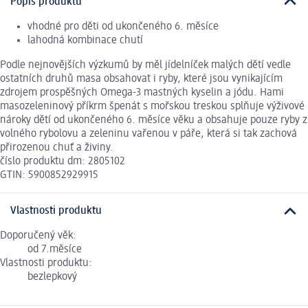
Popis produktu
vhodné pro děti od ukončeného 6. měsíce
lahodná kombinace chutí
Podle nejnovějších výzkumů by měl jídelníček malých dětí vedle
ostatních druhů masa obsahovat i ryby, které jsou vynikajícím
zdrojem prospěšných Omega-3 mastných kyselin a jódu. Hami
masozeleninový příkrm špenát s mořskou treskou splňuje výživové
nároky dětí od ukončeného 6. měsíce věku a obsahuje pouze ryby z
volného rybolovu a zeleninu vařenou v páře, která si tak zachová
přirozenou chuť a živiny.
číslo produktu dm: 2805102
GTIN: 5900852929915
Vlastnosti produktu
Doporučený věk:
od 7.měsíce
Vlastnosti produktu:
bezlepkový