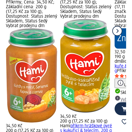
Příkrmy; Cena: 34,50 Kč;
(17,25 Kč za 100 g);
Základní
Základní cena: 200 g
Dostupnost: Status zelený
(17,11 Kč
(17,25 Kč za 100 g);
Skladem, Status šedý
značka g
Dostupnost: Status zelený
Vybrat prodejnu dm
Dostupno
Skladem, Status šedý
Skladem,
Vybrat prodejnu dm
Vybrat p
32,50 Kč
190 g (17
dmBio
bi
kuře & k
g
Příkrm
Upoz
Skla
Vybra
34,50 Kč
200 g (17,25 Kč za 100 g)
34,50 Kč
Hami
příkrm hráškové pyré
200 g (17,25 Kč za 100 g)
s kukuřicí & telecím, 200 g