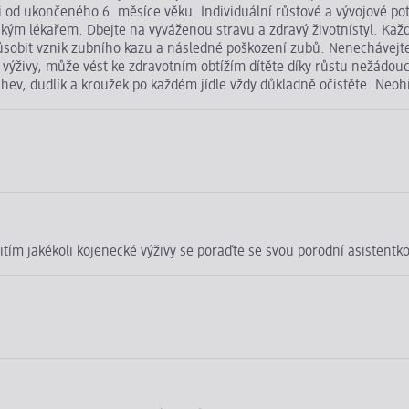
ěti od ukončeného 6. měsíce věku. Individuální růstové a vývojové p
tským lékařem. Dbejte na vyváženou stravu a zdravý životnístyl. Ka
sobit vznik zubního kazu a následné poškození zubů. Nenechávejte d
výživy, může vést ke zdravotním obtížím dítěte díky růstu nežádoucí
áhev, dudlík a kroužek po každém jídle vždy důkladně očistěte. Neoh
užitím jakékoli kojenecké výživy se poraďte se svou porodní asistent