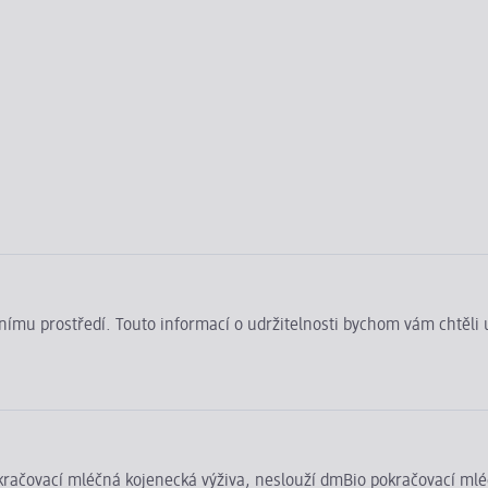
ivotnímu prostředí. Touto informací o udržitelnosti bychom vám chtěl
pokračovací mléčná kojenecká výživa, neslouží dmBio pokračovací ml