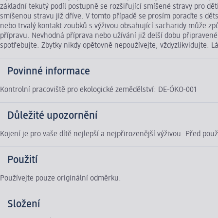
základní tekutý podíl postupně se rozšiřující smíšené stravy pro d
smíšenou stravu již dříve. V tomto případě se prosím poraďte s dě
nebo trvalý kontakt zoubků s výživou obsahující sacharidy může způ
přípravu. Nevhodná příprava nebo užívání již delší dobu připravené 
spotřebujte. Zbytky nikdy opětovně nepoužívejte, vždyzlikvidujte. L
Povinné informace
Kontrolní pracoviště pro ekologické zemědělství: DE-ÖKO-001
Důležité upozornění
Kojení je pro vaše dítě nejlepší a nejpřirozenější výživou. Před po
Použití
Používejte pouze originální odměrku.
Složení