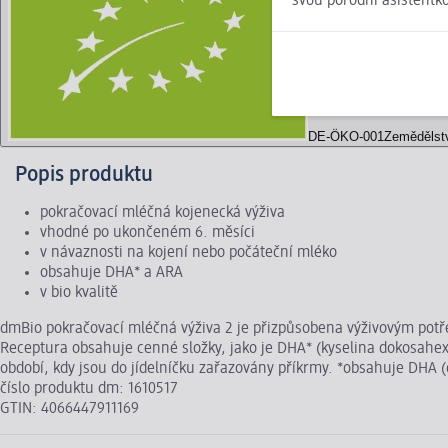
svou porodní asistentk
DE-ÖKO-001
Zemědělst
Popis produktu
pokračovací mléčná kojenecká výživa
vhodné po ukončeném 6. měsíci
v návaznosti na kojení nebo počáteční mléko
obsahuje DHA* a ARA
v bio kvalitě
dmBio pokračovací mléčná výživa 2 je přizpůsobena výživovým potře
Receptura obsahuje cenné složky, jako je DHA* (kyselina dokosahex
období, kdy jsou do jídelníčku zařazovány příkrmy. *obsahuje DHA 
číslo produktu dm: 1610517
GTIN: 4066447911169