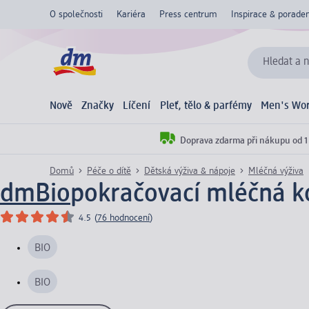
O společnosti
Kariéra
Press centrum
Inspirace & poraden
Hledat a n
Nově
Značky
Líčení
Pleť, tělo & parfémy
Men's Wor
Doprava zdarma při nákupu od 1
Domů
Péče o dítě
Dětská výživa & nápoje
Mléčná výživa
dmBio
pokračovací mléčná k
4.5
(
76 hodnocení
)
BIO
BIO