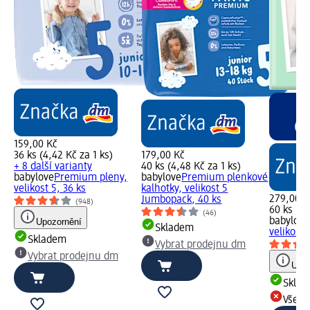
159,00 Kč
36 ks (4,42 Kč za 1 ks)
179,00 Kč
+ 8 další varianty
40 ks (4,48 Kč za 1 ks)
babylove
Premium pleny,
babylove
Premium plenkové
velikost 5, 36 ks
kalhotky, velikost 5
279,00 K
Jumbopack, 40 ks
(948)
60 ks (4,
(46)
babylove
Upozornění
Skladem
velikost
Skladem
Vybrat prodejnu dm
Vybrat prodejnu dm
Upoz
Skla
Všech