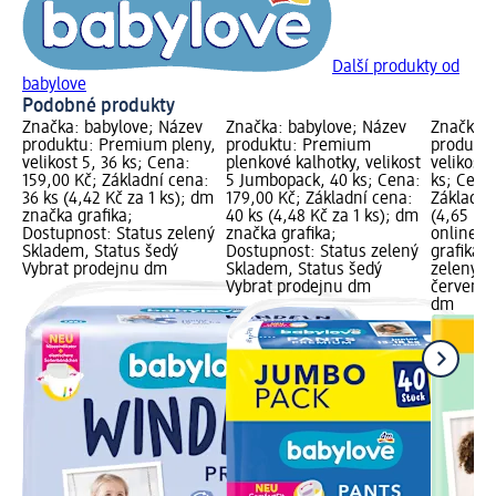
Další produkty od
babylove
Podobné produkty
Značka: babylove; Název
Značka: babylove; Název
Značka: 
produktu: Premium pleny,
produktu: Premium
produktu
velikost 5, 36 ks; Cena:
plenkové kalhotky, velikost
velikost
159,00 Kč; Základní cena:
5 Jumbopack, 40 ks; Cena:
ks; Cena
36 ks (4,42 Kč za 1 ks); dm
179,00 Kč; Základní cena:
Základní
značka grafika;
40 ks (4,48 Kč za 1 ks); dm
(4,65 Kč 
Dostupnost: Status zelený
značka grafika;
online g
Skladem, Status šedý
Dostupnost: Status zelený
grafika;
Vybrat prodejnu dm
Skladem, Status šedý
zelený S
Vybrat prodejnu dm
červený 
dm