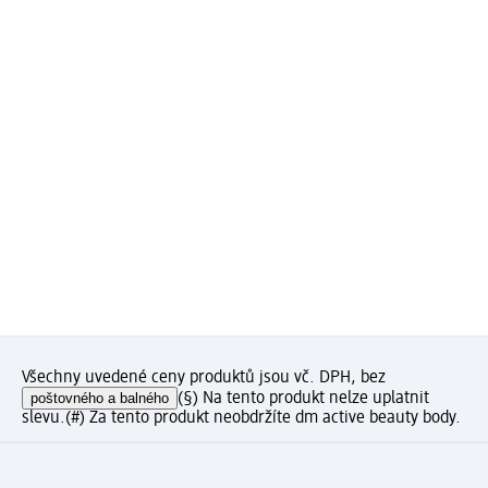
Všechny uvedené ceny produktů jsou vč. DPH, bez
poštovného a balného
(§) Na tento produkt nelze uplatnit
slevu.
(#) Za tento produkt neobdržíte dm active beauty body.