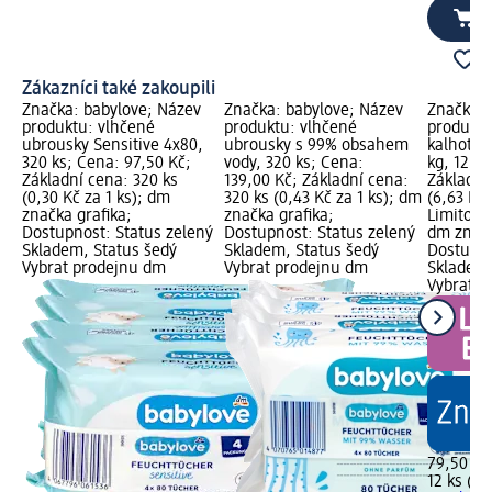
Zákazníci také zakoupili
Značka: babylove; Název
Značka: babylove; Název
Značka: 
produktu: vlhčené
produktu: vlhčené
produktu
ubrousky Sensitive 4x80,
ubrousky s 99% obsahem
kalhotky 
320 ks; Cena: 97,50 Kč;
vody, 320 ks; Cena:
kg, 12 ks
Základní cena: 320 ks
139,00 Kč; Základní cena:
Základní
(0,30 Kč za 1 ks); dm
320 ks (0,43 Kč za 1 ks); dm
(6,63 Kč 
značka grafika;
značka grafika;
Limitova
Dostupnost: Status zelený
Dostupnost: Status zelený
dm značk
Skladem, Status šedý
Skladem, Status šedý
Dostupno
Vybrat prodejnu dm
Vybrat prodejnu dm
Skladem,
Vybrat p
79,50 Kč
12 ks (6,