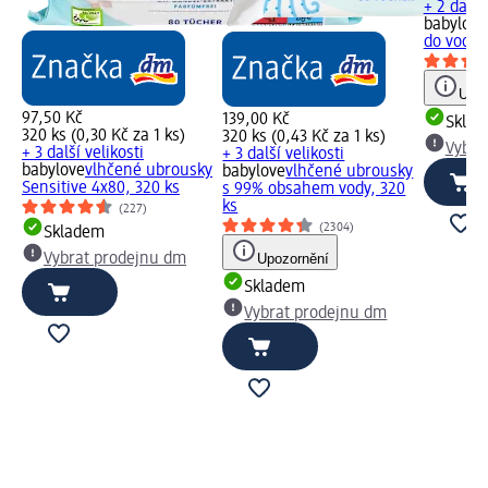
+ 2 další
babylove
do vody L
Upoz
97,50 Kč
139,00 Kč
Skla
320 ks (0,30 Kč za 1 ks)
320 ks (0,43 Kč za 1 ks)
Vybra
+ 3 další velikosti
+ 3 další velikosti
babylove
vlhčené ubrousky
babylove
vlhčené ubrousky
Sensitive 4x80, 320 ks
s 99% obsahem vody, 320
ks
(227)
(2304)
Skladem
Vybrat prodejnu dm
Upozornění
Skladem
Vybrat prodejnu dm