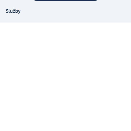
Služby
Zákaznický program & Servis
Zákaznický servis
Odeslání & Dodání
Vrácení zboží
Společnost
O společnosti
Společenská odpovědnost
Kariéra
Press centrum
Svět dm
Platební možnosti