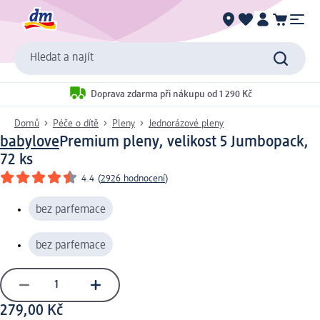
Hledat a najít
Doprava zdarma při nákupu od 1 290 Kč
Domů
Péče o dítě
Pleny
Jednorázové pleny
babylove
Premium pleny, velikost 5 Jumbopack,
72 ks
4.4
(
2926 hodnocení
)
bez parfemace
bez parfemace
279,00 Kč