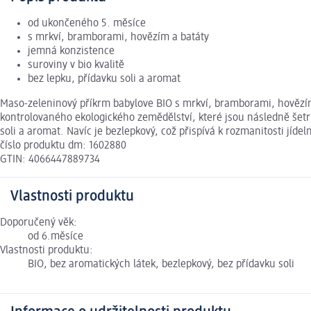
od ukončeného 5. měsíce
s mrkví, bramborami, hovězím a batáty
jemná konzistence
suroviny v bio kvalitě
bez lepku, přídavku soli a aromat
Maso-zeleninový příkrm babylove BIO s mrkví, bramborami, hovězím 
kontrolovaného ekologického zemědělství, které jsou následně šetrn
soli a aromat. Navíc je bezlepkový, což přispívá k rozmanitosti jíde
číslo produktu dm: 1602880
GTIN: 4066447889734
Vlastnosti produktu
Doporučený věk:
od 6.měsíce
Vlastnosti produktu:
BIO, bez aromatických látek, bezlepkový, bez přídavku soli