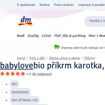
O společnosti
Kariéra
Press centrum
Inspirace & poraden
Hledat a n
Nově
Značky
Líčení
Pleť, tělo & parfémy
Men's Wor
Doprava zdarma při nákupu od 1
Domů
Péče o dítě
Dětská výživa & nápoje
Příkrmy
babylove
bio příkrm karotka
4.8
(
85 hodnocení
)
BIO
bezlepkový
bez přídavku soli