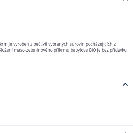
rm je vyroben z pečlivě vybraných surovin pocházejících z
 Složení maso-zeleninového příkrmu babylove BIO je bez přídavku