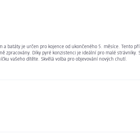
a batáty je určen pro kojence od ukončeného 5. měsíce. Tento přík
ě zpracovány. Díky pyré konzistenci je ideální pro malé strávníky.
lníčku vašeho dítěte. Skvělá volba pro objevování nových chutí.