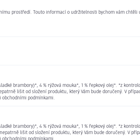
ivotnímu prostředí. Touto informací o udržitelnosti bychom vám chtěl
sladké brambory)*, 4 % rýžová mouka*, 1 % řepkový olej*. *z kontro
atrně lišit od složení produktu, který Vám bude doručený. V přípa
mi obchodními podmínkami.
sladké brambory)*, 4 % rýžová mouka*, 1 % řepkový olej*. *z kontro
patrně lišit od složení produktu, který Vám bude doručený. V příp
mi obchodními podmínkami.