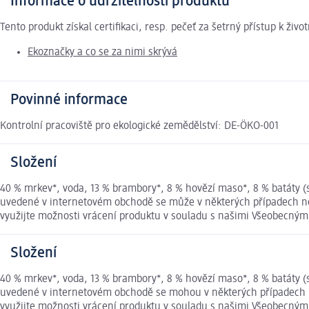
Informace o udržitelnosti produktu
Tento produkt získal certifikaci, resp. pečeť za šetrný přístup k ž
Ekoznačky a co se za nimi skrývá
Povinné informace
Kontrolní pracoviště pro ekologické zemědělství: DE-ÖKO-001
Složení
40 % mrkev*, voda, 13 % brambory*, 8 % hovězí maso*, 8 % batáty (
uvedené v internetovém obchodě se může v některých případech nep
využijte možnosti vrácení produktu v souladu s našimi Všeobecný
Složení
40 % mrkev*, voda, 13 % brambory*, 8 % hovězí maso*, 8 % batáty (
uvedené v internetovém obchodě se mohou v některých případech ne
využijte možnosti vrácení produktu v souladu s našimi Všeobecný