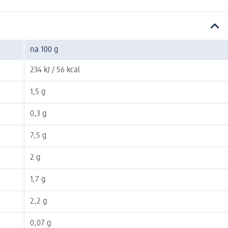
na 100 g
234 kJ / 56 kcal
1,5 g
0,3 g
7,5 g
2 g
1,7 g
2,2 g
0,07 g