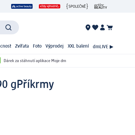
cnost
Zvířata
Foto
Výprodej
XXL balení
dmLIVE ▶
Dárek za stáhnutí aplikace Moje dm
90 g
Příkrmy