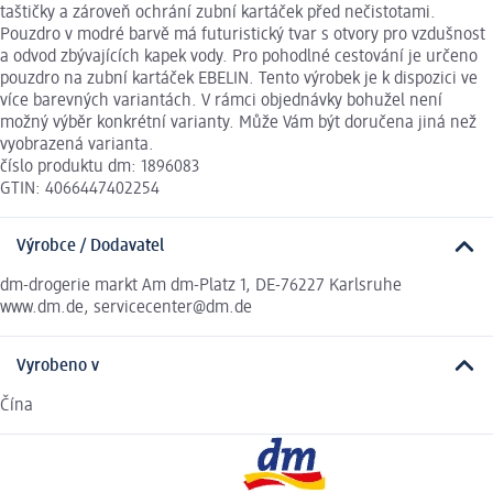
taštičky a zároveň ochrání zubní kartáček před nečistotami.
Pouzdro v modré barvě má futuristický tvar s otvory pro vzdušnost
a odvod zbývajících kapek vody. Pro pohodlné cestování je určeno
pouzdro na zubní kartáček EBELIN. Tento výrobek je k dispozici ve
více barevných variantách. V rámci objednávky bohužel není
možný výběr konkrétní varianty. Může Vám být doručena jiná než
vyobrazená varianta.
číslo produktu dm: 1896083
GTIN: 4066447402254
Výrobce / Dodavatel
dm-drogerie markt Am dm-Platz 1, DE-76227 Karlsruhe
www.dm.de, servicecenter@dm.de
Vyrobeno v
Čína