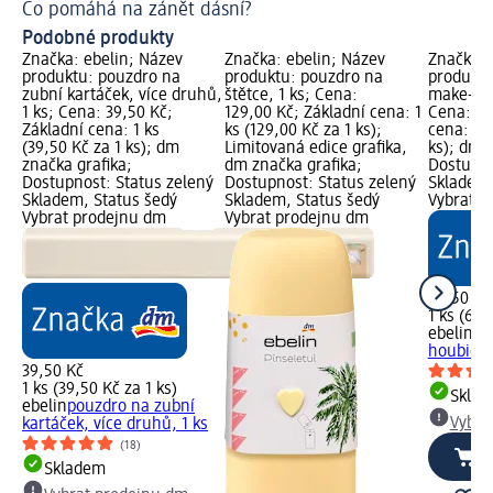
Co pomáhá na zánět dásní?
Vy
Podobné produkty
Značka: ebelin; Název
Značka: ebelin; Název
Značka: 
produktu: pouzdro na
produktu: pouzdro na
produktu
zubní kartáček, více druhů,
štětce, 1 ks; Cena:
make-up 
1 ks; Cena: 39,50 Kč;
129,00 Kč; Základní cena: 1
Cena: 69
Základní cena: 1 ks
ks (129,00 Kč za 1 ks);
cena: 1 k
(39,50 Kč za 1 ks); dm
Limitovaná edice grafika,
ks); dm 
značka grafika;
dm značka grafika;
Dostupno
Dostupnost: Status zelený
Dostupnost: Status zelený
Skladem,
Skladem, Status šedý
Skladem, Status šedý
Vybrat p
Vybrat prodejnu dm
Vybrat prodejnu dm
69,50 Kč
1 ks (69,
ebelin
po
houbičku
39,50 Kč
1 ks (39,50 Kč za 1 ks)
Skla
ebelin
pouzdro na zubní
Vybra
kartáček, více druhů, 1 ks
(18)
Skladem