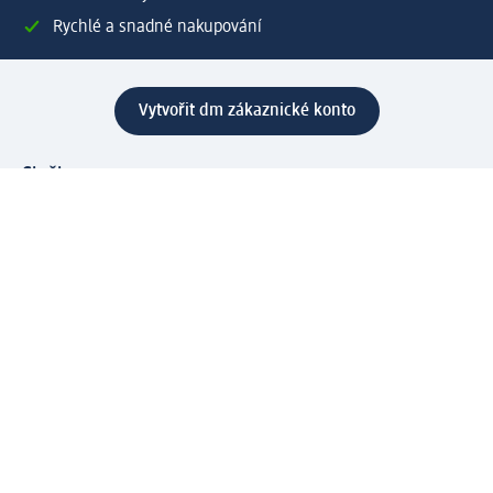
Rychlé a snadné nakupování
Vytvořit dm zákaznické konto
Služby
Zákaznický program & Servis
Zákaznický servis
Odeslání & Dodání
Vrácení zboží
Společnost
O společnosti
Společenská odpovědnost
Kariéra
Press centrum
Svět dm