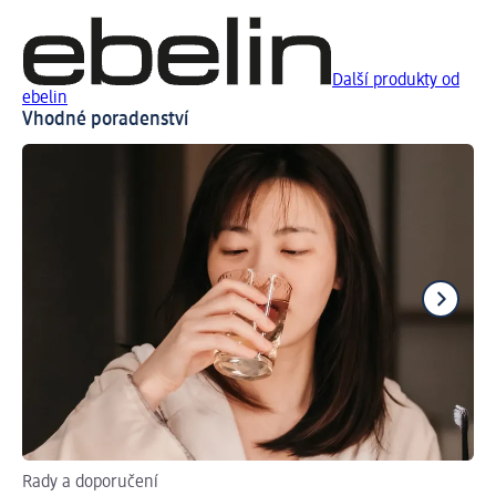
Další produkty od
ebelin
Vhodné poradenství
Rady a doporučení
Za