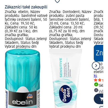
Zákazníci také zakoupili
Značka: ebelin; Název
Značka: Dontodent; Název
Značka: 
produktu: bavlněné vatové
produktu: zubní pasta
produktu
tyčinky cestovní balení, 50
Sensitive cestovní balení,
bílá, 1 k
ks; Cena: 19,50 Kč;
20 ml; Cena: 13,50 Kč;
Základní 
Základní cena: 50 ks
Základní cena: 20 ml
(39,50 Kč
(0,39 Kč za 1 ks); dm
(6,75 Kč za 10 ml); dm
značka g
značka grafika;
značka grafika;
Dostupno
Dostupnost: Status zelený
Dostupnost: Status zelený
Skladem,
Skladem, Status šedý
Skladem, Status šedý
Vybrat p
Vybrat prodejnu dm
Vybrat prodejnu dm
39,50 Kč
1 ks (39,
ebelin
dó
ks
Skla
Vybra