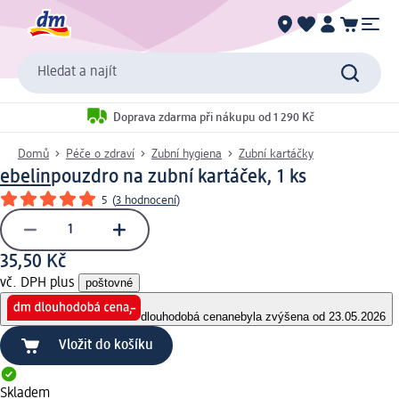
Hledat a najít
Doprava zdarma při nákupu od 1 290 Kč
Domů
Péče o zdraví
Zubní hygiena
Zubní kartáčky
ebelin
pouzdro na zubní kartáček, 1 ks
5
(
3 hodnocení
)
35,50 Kč
vč. DPH plus
poštovné
dlouhodobá cena
nebyla zvýšena od 23.05.2026
Vložit do košíku
Skladem