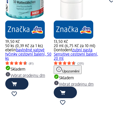
19,50 Kč
13,50 Kč
50 ks (0,39 Kč za 1 ks)
20 ml (6,75 Kč za 10 ml)
ebelin
bavlněné vatové
Dontodent
zubní pasta
tyčinky cestovní balení, 50
Sensitive cestovní balení,
ks
20 ml
(81)
(205)
Skladem
Upozornění
Vybrat prodejnu dm
Skladem
Vybrat prodejnu dm