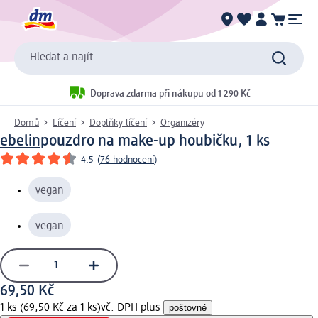
Hledat a najít
Doprava zdarma při nákupu od 1 290 Kč
Domů
Líčení
Doplňky líčení
Organizéry
ebelin
pouzdro na make-up houbičku, 1 ks
4.5
(
76 hodnocení
)
vegan
vegan
69,50 Kč
1 ks (69,50 Kč za 1 ks)
vč. DPH plus
poštovné