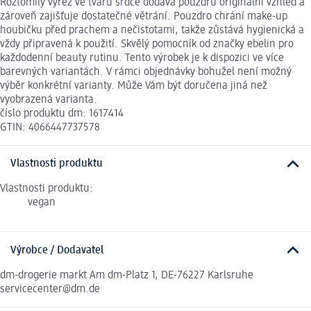
Roztomilý výřez ve tvaru srdce dodává pouzdru originální vzhled a
zároveň zajišťuje dostatečné větrání. Pouzdro chrání make-up
houbičku před prachem a nečistotami, takže zůstává hygienická a
vždy připravená k použití. Skvělý pomocník od značky ebelin pro
každodenní beauty rutinu. Tento výrobek je k dispozici ve více
barevných variantách. V rámci objednávky bohužel není možný
výběr konkrétní varianty. Může Vám být doručena jiná než
vyobrazená varianta.
číslo produktu dm: 1617414
GTIN: 4066447737578
Vlastnosti produktu
Vlastnosti produktu:
vegan
Výrobce / Dodavatel
dm-drogerie markt Am dm-Platz 1, DE-76227 Karlsruhe
servicecenter@dm.de