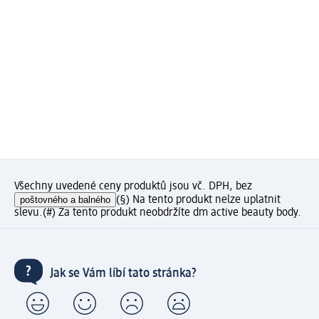
Všechny uvedené ceny produktů jsou vč. DPH, bez
poštovného a balného
(§) Na tento produkt nelze uplatnit
slevu.
(#) Za tento produkt neobdržíte dm active beauty body.
Jak se Vám líbí tato stránka?