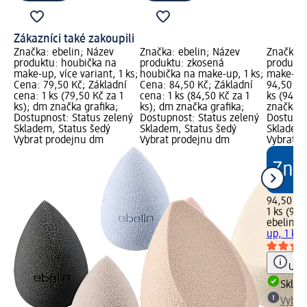
Zákazníci také zakoupili
Značka: ebelin; Název
Značka: ebelin; Název
Značka: 
produktu: houbička na
produktu: zkosená
produktu
make-up, více variant, 1 ks;
houbička na make-up, 1 ks;
make-up,
Cena: 79,50 Kč; Základní
Cena: 84,50 Kč; Základní
94,50 Kč
cena: 1 ks (79,50 Kč za 1
cena: 1 ks (84,50 Kč za 1
ks (94,50
ks); dm značka grafika;
ks); dm značka grafika;
značka g
Dostupnost: Status zelený
Dostupnost: Status zelený
Dostupno
Skladem, Status šedý
Skladem, Status šedý
Skladem,
Vybrat prodejnu dm
Vybrat prodejnu dm
Vybrat p
94,50 Kč
1 ks (94,
ebelin
ho
up, 1 ks
Upoz
Skla
Vybra