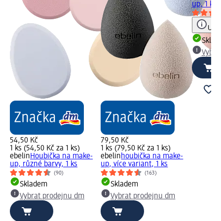
up, 1 ks
Upoz
Skla
Vybra
54,50 Kč
79,50 Kč
1 ks (54,50 Kč za 1 ks)
1 ks (79,50 Kč za 1 ks)
ebelin
Houbička na make-
ebelin
houbička na make-
up, různé barvy, 1 ks
up, více variant, 1 ks
(90)
(163)
Skladem
Skladem
Vybrat prodejnu dm
Vybrat prodejnu dm