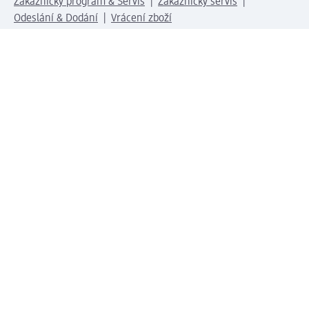
Zákaznický program & Servis
Zákaznický servis
Odeslání & Dodání
Vrácení zboží
Společnost
O společnosti
Společenská odpovědnost
Kariéra
Press centrum
Svět dm
Platební možnosti