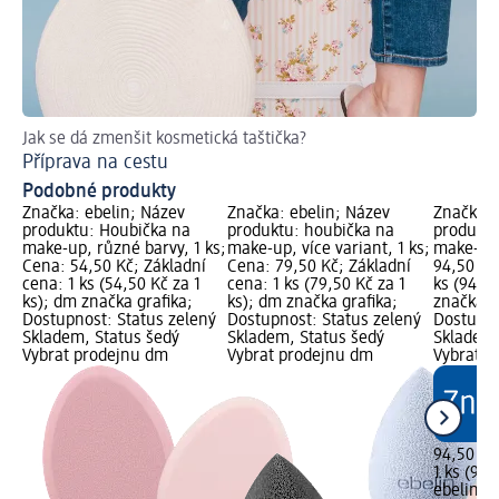
Jak se dá zmenšit kosmetická taštička?
Příprava na cestu
Podobné produkty
Značka: ebelin; Název
Značka: ebelin; Název
Značka: 
produktu: Houbička na
produktu: houbička na
produktu
make-up, různé barvy, 1 ks;
make-up, více variant, 1 ks;
make-up,
Cena: 54,50 Kč; Základní
Cena: 79,50 Kč; Základní
94,50 Kč
cena: 1 ks (54,50 Kč za 1
cena: 1 ks (79,50 Kč za 1
ks (94,50
ks); dm značka grafika;
ks); dm značka grafika;
značka g
Dostupnost: Status zelený
Dostupnost: Status zelený
Dostupno
Skladem, Status šedý
Skladem, Status šedý
Skladem,
Vybrat prodejnu dm
Vybrat prodejnu dm
Vybrat p
94,50 Kč
1 ks (94,
ebelin
ho