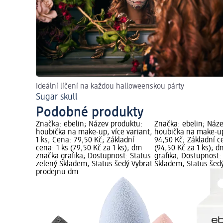
Ideální líčení na každou halloweenskou párty
Sugar skull
Podobné produkty
Značka: ebelin; Název produktu:
Značka: ebelin; Náz
houbička na make-up, více variant,
houbička na make-up
1 ks; Cena: 79,50 Kč; Základní
94,50 Kč; Základní c
cena: 1 ks (79,50 Kč za 1 ks); dm
(94,50 Kč za 1 ks); 
značka grafika; Dostupnost: Status
grafika; Dostupnost:
zelený Skladem, Status šedý Vybrat
Skladem, Status šed
prodejnu dm