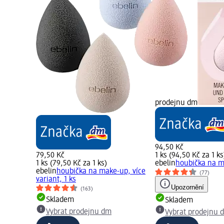
prodejnu dm
94,50 Kč
79,50 Kč
1 ks (94,50 Kč za 1 ks
1 ks (79,50 Kč za 1 ks)
ebelin
houbička na m
ebelin
houbička na make-up, více
(77)
variant, 1 ks
Upozornění
(163)
Skladem
Skladem
Vybrat prodejnu dm
Vybrat prodejnu 