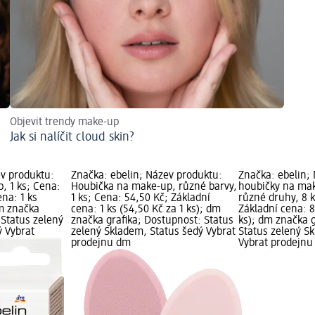
Objevit trendy make-up
Jak si nalíčit cloud skin?
ev produktu:
Značka: ebelin; Název produktu:
Značka: ebelin;
, 1 ks; Cena:
Houbička na make-up, různé barvy,
houbičky na mak
ena: 1 ks
1 ks; Cena: 54,50 Kč; Základní
různé druhy, 8 k
dm značka
cena: 1 ks (54,50 Kč za 1 ks); dm
Základní cena: 8
 Status zelený
značka grafika; Dostupnost: Status
ks); dm značka g
ý Vybrat
zelený Skladem, Status šedý Vybrat
Status zelený S
prodejnu dm
Vybrat prodejn