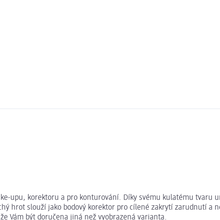
ake-upu, korektoru a pro konturování. Díky svému kulatému tvaru
ý hrot slouží jako bodový korektor pro cílené zakrytí zarudnutí a ne
že Vám být doručena jiná než vyobrazená varianta.