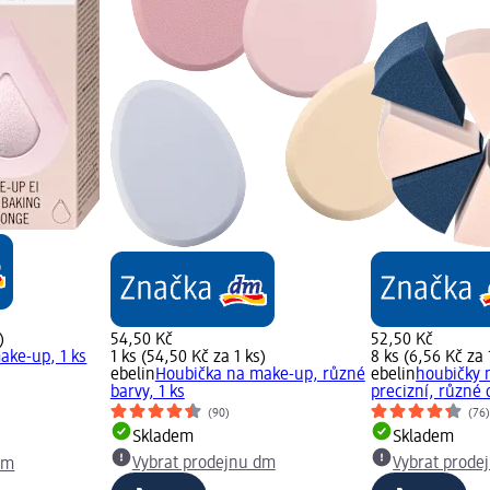
)
54,50 Kč
52,50 Kč
ake-up, 1 ks
1 ks (54,50 Kč za 1 ks)
8 ks (6,56 Kč za 
ebelin
Houbička na make-up, různé
ebelin
houbičky 
barvy, 1 ks
precizní, různé 
(90)
(76
Skladem
Skladem
Vybrat prodejnu dm
Vybrat prode
dm