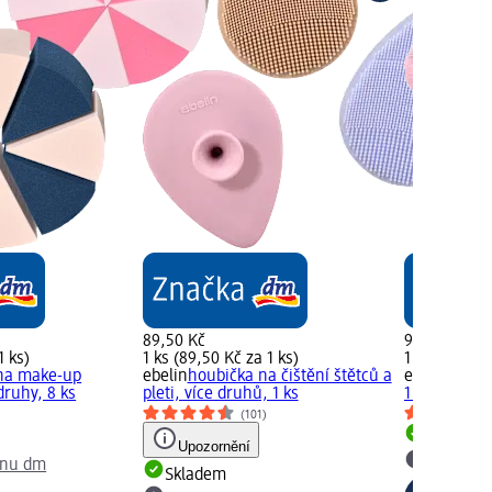
89,50 Kč
99,00 Kč
1 ks)
1 ks (89,50 Kč za 1 ks)
1 ks (99,00 
na make-up
ebelin
houbička na čištění štětců a
ebelin
houbi
druhy, 8 ks
pleti, více druhů, 1 ks
1 ks
)
(101)
Skladem
Upozornění
jnu dm
Vybrat p
Skladem