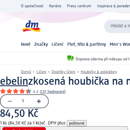
O společnosti
Kariéra
Press centrum
Inspirace & poraden
Hledat a n
Nově
Značky
Líčení
Pleť, tělo & parfémy
Men's Wor
Doprava zdarma při nákupu od 1
Domů
Líčení
Doplňky líčení
Houbičky & aplikátory
ebelin
zkosená houbička na 
4.2
(
137 hodnocení
)
84,50 Kč
1 ks (84,50 Kč za 1 ks)
vč. DPH plus
poštovné