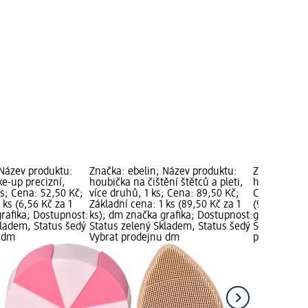
 Název produktu:
Značka: ebelin; Název produktu:
Značka: ebe
e-up precizní,
houbička na čištění štětců a pleti,
houbička na
s; Cena: 52,50 Kč;
více druhů, 1 ks; Cena: 89,50 Kč;
Cena: 99,00
 ks (6,56 Kč za 1
Základní cena: 1 ks (89,50 Kč za 1
(99,00 Kč z
rafika; Dostupnost:
ks); dm značka grafika; Dostupnost:
grafika; Do
kladem, Status šedý
Status zelený Skladem, Status šedý
Skladem, St
u dm
Vybrat prodejnu dm
prodejnu d