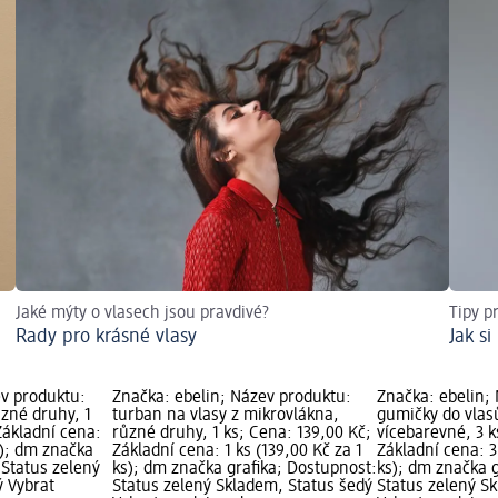
Jaké mýty o vlasech jsou pravdivé?
Tipy p
Rady pro krásné vlasy
Jak s
ev produktu:
Značka: ebelin; Název produktu:
Značka: ebelin;
zné druhy, 1
turban na vlasy z mikrovlákna,
gumičky do vlas
Základní cena:
různé druhy, 1 ks; Cena: 139,00 Kč;
vícebarevné, 3 k
s); dm značka
Základní cena: 1 ks (139,00 Kč za 1
Základní cena: 3
 Status zelený
ks); dm značka grafika; Dostupnost:
ks); dm značka g
ý Vybrat
Status zelený Skladem, Status šedý
Status zelený S