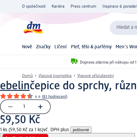
O společnosti
Kariéra
Press centrum
Inspirace & poraden
Hledat a n
Nově
Značky
Líčení
Pleť, tělo & parfémy
Men's Wor
Doprava zdarma při nákupu od 1
Domů
Vlasová kosmetika
Vlasové příslušenství
ebelin
čepice do sprchy, různ
4.4
(
83 hodnocení
)
59,50 Kč
1 ks (59,50 Kč za 1 ks)
vč. DPH plus
poštovné