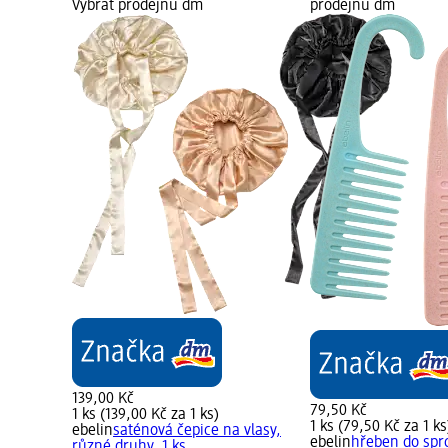
Vybrat prodejnu dm
prodejnu dm
139,00 Kč
79,50 Kč
1 ks (139,00 Kč za 1 ks)
1 ks (79,50 Kč za 1 ks
ebelin
saténová čepice na vlasy,
ebelin
hřeben do spr
různé druhy, 1 ks