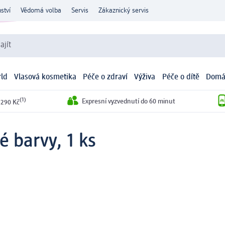
ství
Vědomá volba
Servis
Zákaznický servis
ajít
ld
Vlasová kosmetika
Péče o zdraví
Výživa
Péče o dítě
Domá
(1)
Expresní vyzvednutí do 60 minut
 290 Kč
é barvy, 1 ks