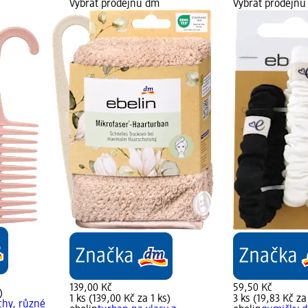
Vybrat prodejnu dm
Vybrat prodejn
139,00 Kč
59,50 Kč
)
1 ks (139,00 Kč za 1 ks)
3 ks (19,83 Kč za
chy, různé