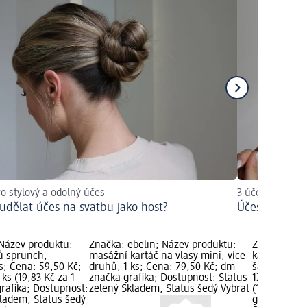
ro stylový a odolný účes
3 účesy, které 
i udělat účes na svatbu jako host?
Účesy na fest
 Název produktu:
Značka: ebelin; Název produktu:
Značka: ebe
ů sprunch,
masážní kartáč na vlasy mini, více
kartáč na p
s; Cena: 59,50 Kč;
druhů, 1 ks; Cena: 79,50 Kč; dm
šampónování
 ks (19,83 Kč za 1
značka grafika; Dostupnost: Status
129,00 Kč; Z
rafika; Dostupnost:
zelený Skladem, Status šedý Vybrat
(129,00 Kč z
kladem, Status šedý
grafika; Do