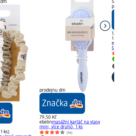
u dm
Skladem, St
prodejnu d
129,00 Kč
1 ks (129,00
ebelin
kartá
šampónování
Skladem
Vybrat p
prodejnu dm
79,50 Kč
ebelin
masážní kartáč na vlasy
mini, více druhů, 1 ks
 1 ks)
(96)