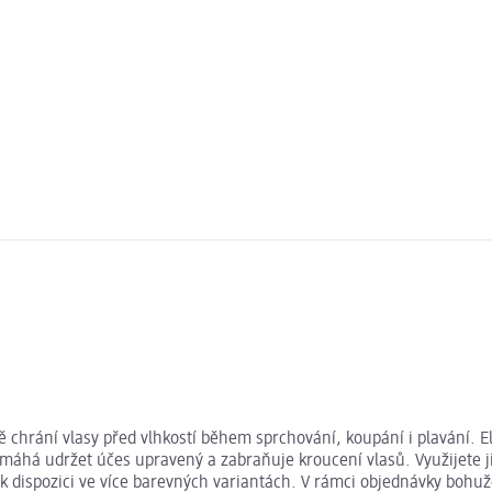
ě chrání vlasy před vlhkostí během sprchování, koupání i plavání. 
omáhá udržet účes upravený a zabraňuje kroucení vlasů. Využijete j
e k dispozici ve více barevných variantách. V rámci objednávky boh