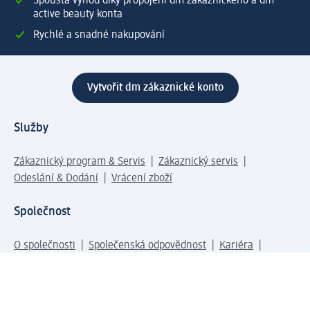
Spousta výhod díky propojení dm zákaznického a dm
active beauty konta
Rychlé a snadné nakupování
Vytvořit dm zákaznické konto
Služby
Zákaznický program & Servis
Zákaznický servis
Odeslání & Dodání
Vrácení zboží
Společnost
O společnosti
Společenská odpovědnost
Kariéra
Press centrum
Svět dm