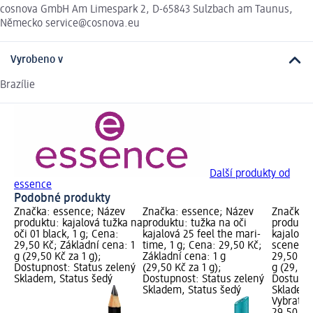
cosnova GmbH Am Limespark 2, D-65843 Sulzbach am Taunus,
Německo service@cosnova.eu
Vyrobeno v
Brazílie
Další produkty od
essence
Podobné produkty
Značka: essence; Název
Značka: essence; Název
Značka: 
produktu: kajalová tužka na
produktu: tužka na oči
produktu
oči 01 black, 1 g; Cena:
kajalová 25 feel the mari-
kajalová
29,50 Kč; Základní cena: 1
time, 1 g; Cena: 29,50 Kč;
scenes, 
g (29,50 Kč za 1 g);
Základní cena: 1 g
29,50 Kč
Dostupnost: Status zelený
(29,50 Kč za 1 g);
g (29,50 
Skladem, Status šedý
Dostupnost: Status zelený
Dostupno
Skladem, Status šedý
Skladem,
Vybrat p