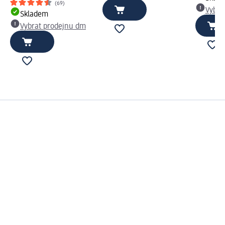
(69)
Vybra
Skladem
Vybrat prodejnu dm