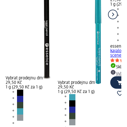
29,50 Kč
1 g (29,5
essence
kajalová
scenes, 
Skla
Vybra
Vybrat prodejnu dm
29,50 Kč
Vybrat prodejnu dm
1 g (29,50 Kč za 1 g)
29,50 Kč
1 g (29,50 Kč za 1 g)