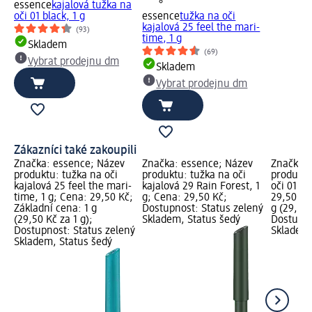
essence
kajalová tužka na
oči 01 black, 1 g
essence
tužka na oči
kajalová 25 feel the mari-
(93)
time, 1 g
Skladem
(69)
Vybrat prodejnu dm
Skladem
Vybrat prodejnu dm
Zákazníci také zakoupili
Značka: essence; Název
Značka: essence; Název
Značka: 
produktu: tužka na oči
produktu: tužka na oči
produktu
kajalová 25 feel the mari-
kajalová 29 Rain Forest, 1
oči 01 bl
time, 1 g; Cena: 29,50 Kč;
g; Cena: 29,50 Kč;
29,50 Kč
Základní cena: 1 g
Dostupnost: Status zelený
g (29,50 
(29,50 Kč za 1 g);
Skladem, Status šedý
Dostupno
Dostupnost: Status zelený
Skladem,
Skladem, Status šedý