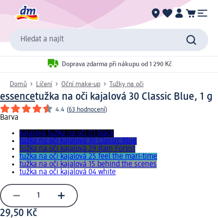
Hledat a najít
Doprava zdarma při nákupu od 1 290 Kč
Domů
Líčení
Oční make-up
Tužky na oči
essence
tužka na oči kajalová 30 Classic Blue, 1 g
4.4
(
63 hodnocení
)
Barva
kajalová tužka na oči 01 black
tužka na oči kajalová 30 Classic Blue
tužka na oči kajalová 29 Rain Forest
tužka na oči kajalová 25 feel the mari-time
tužka na oči kajalová 15 behind the scenes
tužka na oči kajalová 04 white
29,50 Kč