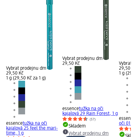
Vybrat prodejnu dm
29,50 Kč
Vybrat p
Vybrat prodejnu dm
29,50 Kč
29,50 Kč
1 g (29,5
1 g (29,50 Kč za 1 g)
essence
tužka na oči
kajalová 29 Rain Forest, 1 g
essence
(57)
essence
tužka na oči
oči 01 bl
Skladem
kajalová 25 feel the mari-
time, 1 g
Vybrat prodejnu dm
Skla