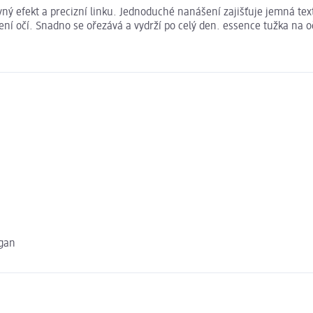
vný efekt a precizní linku. Jednoduché nanášení zajišťuje jemná text
čení očí. Snadno se ořezává a vydrží po celý den. essence tužka na o
egan