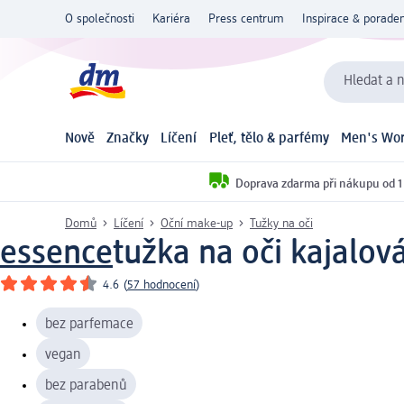
O společnosti
Kariéra
Press centrum
Inspirace & poraden
Hledat a n
Nově
Značky
Líčení
Pleť, tělo & parfémy
Men's Wor
Doprava zdarma při nákupu od 1
Domů
Líčení
Oční make-up
Tužky na oči
essence
tužka na oči kajalová
4.6
(
57 hodnocení
)
bez parfemace
vegan
bez parabenů