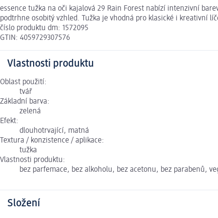
essence tužka na oči kajalová 29 Rain Forest nabízí intenzivní bare
podtrhne osobitý vzhled. Tužka je vhodná pro klasické i kreativní lí
číslo produktu dm: 1572095
GTIN: 4059729307576
Vlastnosti produktu
Oblast použití:
tvář
Základní barva:
zelená
Efekt:
dlouhotrvající, matná
Textura / konzistence / aplikace:
tužka
Vlastnosti produktu:
bez parfemace, bez alkoholu, bez acetonu, bez parabenů, v
Složení