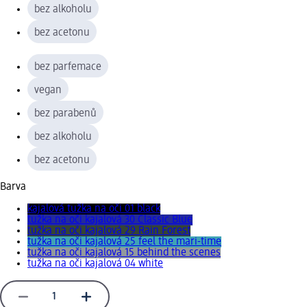
bez alkoholu
bez acetonu
bez parfemace
vegan
bez parabenů
bez alkoholu
bez acetonu
Barva
kajalová tužka na oči 01 black
tužka na oči kajalová 30 Classic Blue
tužka na oči kajalová 29 Rain Forest
tužka na oči kajalová 25 feel the mari-time
tužka na oči kajalová 15 behind the scenes
tužka na oči kajalová 04 white