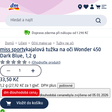
Hledat a najít
Doprava zdarma při nákupu od 1 290 Kč
Domů
Líčení
Oční make-up
Tužky na oči
miss sporty
kajalová tužka na oči Wonder 450
Dark Blue, 1,2 g
0
(
Ohodnoťte produkt
)
33,50 Kč
1,2 g (27,92 Kč za 1 g)
vč. DPH plus
poštovné
dlouhodobá cena
nebyla zvýšena od 05.01.2026
Vložit do košíku