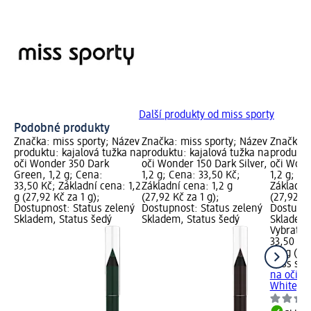
Další produkty od miss sporty
Podobné produkty
Značka: miss sporty; Název
Značka: miss sporty; Název
Značka: 
produktu: kajalová tužka na
produktu: kajalová tužka na
produktu
oči Wonder 350 Dark
oči Wonder 150 Dark Silver,
oči Wond
Green, 1,2 g; Cena:
1,2 g; Cena: 33,50 Kč;
1,2 g; Ce
33,50 Kč; Základní cena: 1,2
Základní cena: 1,2 g
Základní 
g (27,92 Kč za 1 g);
(27,92 Kč za 1 g);
(27,92 Kč
Dostupnost: Status zelený
Dostupnost: Status zelený
Dostupno
Skladem, Status šedý
Skladem, Status šedý
Skladem,
Vybrat p
33,50 Kč
1,2 g (27
miss spo
na oči W
White, 1,