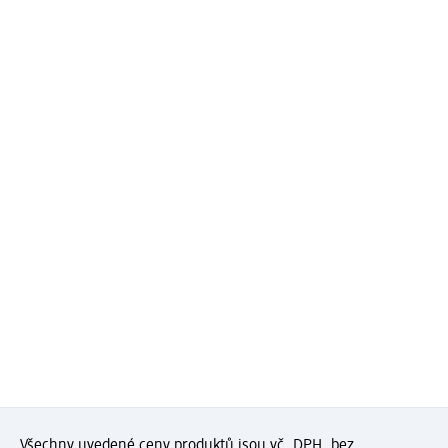
Všechny uvedené ceny produktů jsou vč. DPH, bez