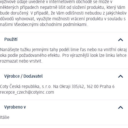
výživové údaje uvedené v internetovém obchodě se může v
některých případech nepatrně lišit od složení produktu, který Vám
bude doručený. V případě, že Vám odlišnosti nebudou z jakýchkoliv
důvodů vyhovovat, využijte možnosti vrácení produktu v souladu s
našimi Všeobecnými obchodními podmínkami.
Použití
Nanášejte tužku jemnými tahy podél linie řas nebo na vnitřní okraj
oka podle požadovaného efektu. Pro výraznější look lze linku lehce
rozmazat nebo vrstvit.
Výrobce / Dodavatel
Coty Česká republika, s.r.o. Na Okraji 335/42, 162 00 Praha 6
recepce_czech@cotyinc.com
Vyrobeno v
Itálie