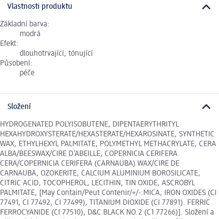
Vlastnosti produktu
Základní barva:
modrá
Efekt:
dlouhotrvající, tónující
Působení:
péče
Složení
HYDROGENATED POLYISOBUTENE, DIPENTAERYTHRITYL
HEXAHYDROXYSTERATE/HEXASTERATE/HEXAROSINATE, SYNTHETIC
WAX, ETHYLHEXYL PALMITATE, POLYMETHYL METHACRYLATE, CERA
ALBA/BEESWAX/CIRE D’ABEILLE, COPERNICIA CERIFERA
CERA/COPERNICIA CERIFERA (CARNAUBA) WAX/CIRE DE
CARNAUBA, OZOKERITE, CALCIUM ALUMINIUM BOROSILICATE,
CITRIC ACID, TOCOPHEROL, LECITHIN, TIN OXIDE, ASCROBYL
PALMITATE, [May Contain/Peut Contenir/+/-:MICA, IRON OXIDES (CI
77491, CI 77492, CI 77499), TITANIUM DIOXIDE (CI 77891). FERRIC
FERROCYANIDE (CI 77510), D&C BLACK NO.2 (C1 77266)]. Složení a