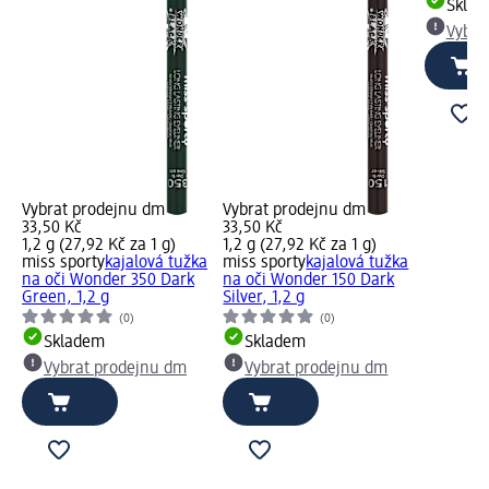
Skla
Vybra
Vybrat prodejnu dm
Vybrat prodejnu dm
33,50 Kč
33,50 Kč
1,2 g (27,92 Kč za 1 g)
1,2 g (27,92 Kč za 1 g)
miss sporty
kajalová tužka
miss sporty
kajalová tužka
na oči Wonder 350 Dark
na oči Wonder 150 Dark
Green, 1,2 g
Silver, 1,2 g
(0)
(0)
Skladem
Skladem
Vybrat prodejnu dm
Vybrat prodejnu dm