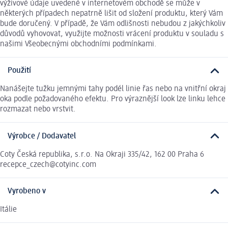
výživové údaje uvedené v internetovém obchodě se může v
některých případech nepatrně lišit od složení produktu, který Vám
bude doručený. V případě, že Vám odlišnosti nebudou z jakýchkoliv
důvodů vyhovovat, využijte možnosti vrácení produktu v souladu s
našimi Všeobecnými obchodními podmínkami.
Použití
Nanášejte tužku jemnými tahy podél linie řas nebo na vnitřní okraj
oka podle požadovaného efektu. Pro výraznější look lze linku lehce
rozmazat nebo vrstvit.
Výrobce / Dodavatel
Coty Česká republika, s.r.o. Na Okraji 335/42, 162 00 Praha 6
recepce_czech@cotyinc.com
Vyrobeno v
Itálie