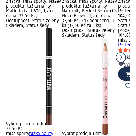
Značka: miss sporty; Název
Značka: miss sporty; Název
Značka: 
produktu: tužka na rty
produktu: tužka na rty
produktu
Matte to Last 600, 1,2 g;
Naturally Perfect Serum 03
Perfect 0
Cena: 33,50 Kč;
Nude Brown, 1,2 g; Cena:
104,00 K
Dostupnost: Status zelený
37,50 Kč; Základní cena: 1
Status z
Skladem, Status šedý
ks (37,50 Kč za 1 ks);
Status š
Dostupnost: Status zelený
prodejn
Skladem, Status šedý
104,00 K
miss spo
Perfect 0
Skla
Vybra
Vybrat prodejnu dm
33,50 Kč
miss sporty
tužka na rty
Vybrat prodejnu dm