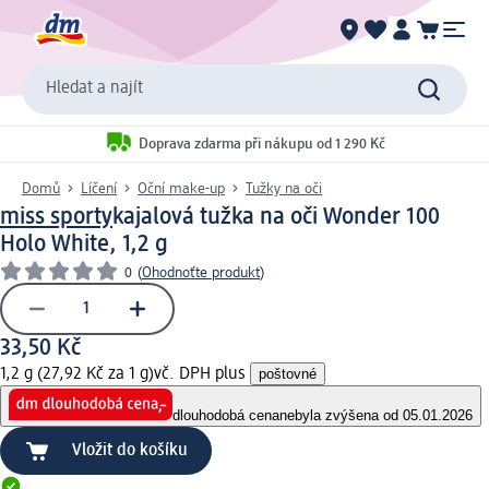
Hledat a najít
Doprava zdarma při nákupu od 1 290 Kč
Domů
Líčení
Oční make-up
Tužky na oči
miss sporty
kajalová tužka na oči Wonder 100
Holo White, 1,2 g
0
(
Ohodnoťte produkt
)
33,50 Kč
1,2 g (27,92 Kč za 1 g)
vč. DPH plus
poštovné
dlouhodobá cena
nebyla zvýšena od 05.01.2026
Vložit do košíku