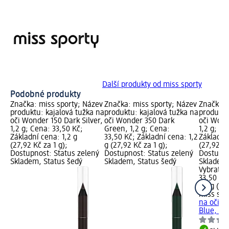
Další produkty od miss sporty
Podobné produkty
Značka: miss sporty; Název
Značka: miss sporty; Název
Značka: 
produktu: kajalová tužka na
produktu: kajalová tužka na
produktu
oči Wonder 150 Dark Silver,
oči Wonder 350 Dark
oči Wond
1,2 g; Cena: 33,50 Kč;
Green, 1,2 g; Cena:
1,2 g; Ce
Základní cena: 1,2 g
33,50 Kč; Základní cena: 1,2
Základní 
(27,92 Kč za 1 g);
g (27,92 Kč za 1 g);
(27,92 Kč
Dostupnost: Status zelený
Dostupnost: Status zelený
Dostupno
Skladem, Status šedý
Skladem, Status šedý
Skladem,
Vybrat p
33,50 Kč
1,2 g (27
miss spo
na oči W
Blue, 1,2