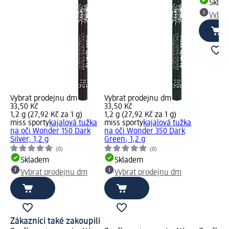
Skla
Vybra
Vybrat prodejnu dm
Vybrat prodejnu dm
33,50 Kč
33,50 Kč
1,2 g (27,92 Kč za 1 g)
1,2 g (27,92 Kč za 1 g)
miss sporty
kajalová tužka
miss sporty
kajalová tužka
na oči Wonder 150 Dark
na oči Wonder 350 Dark
Silver, 1,2 g
Green, 1,2 g
(0)
(0)
Skladem
Skladem
Vybrat prodejnu dm
Vybrat prodejnu dm
Zákazníci také zakoupili