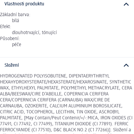
Vlastnosti produktu
Základní barva:
bílá
Efekt:
dlouhotrvající, tónující
Působení:
péče
Složení
HYDROGENATED POLYISOBUTENE, DIPENTAERYTHRITYL
HEXAHYDROXYSTERATE/HEXASTERATE/HEXAROSINATE, SYNTHETIC
WAX, ETHYLHEXYL PALMITATE, POLYMETHYL METHACRYLATE, CERA
ALBA/BEESWAX/CIRE D’ABEILLE, COPERNICIA CERIFERA
CERA/COPERNICIA CERIFERA (CARNAUBA) WAX/CIRE DE
CARNAUBA, OZOKERITE, CALCIUM ALUMINIUM BOROSILICATE,
CITRIC ACID, TOCOPHEROL, LECITHIN, TIN OXIDE, ASCROBYL
PALMITATE, [May Contain/Peut Contenir/+/-:MICA, IRON OXIDES (CI
77491, CI 77492, CI 77499), TITANIUM DIOXIDE (CI 77891). FERRIC
FERROCYANIDE (CI 77510), D&C BLACK NO.2 (C1 77266)]. Složení a