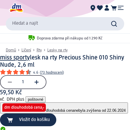
Hledat a najít
Doprava zdarma při nákupu od 1 290 Kč
Domů
Líčení
Rty
Lesky na rty
miss sporty
lesk na rty Precious Shine 010 Shiny
Nude, 2,6 ml
4.6
(
73 hodnocení
)
59,50 Kč
vč. DPH plus
poštovné
dlouhodobá cena
nebyla zvýšena od 22.06.2024
Vložit do košíku