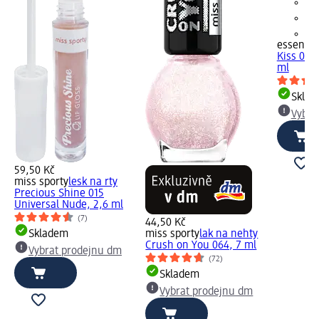
+2
essence
Kiss 09 
ml
Skla
Vybra
59,50 Kč
miss sporty
lesk na rty
Precious Shine 015
Universal Nude, 2,6 ml
(7)
44,50 Kč
Skladem
miss sporty
lak na nehty
Crush on You 064, 7 ml
Vybrat prodejnu dm
(72)
Skladem
Vybrat prodejnu dm