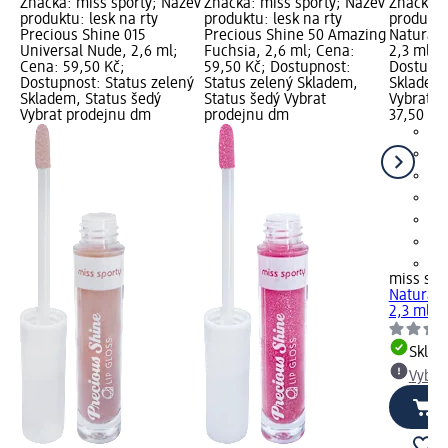
Značka: miss sporty; Název
Značka: miss sporty; Název
Značka: 
produktu: lesk na rty
produktu: lesk na rty
produktu:
Precious Shine 015
Precious Shine 50 Amazing
Naturall
Universal Nude, 2,6 ml;
Fuchsia, 2,6 ml; Cena:
2,3 ml; 
Cena: 59,50 Kč;
59,50 Kč; Dostupnost:
Dostupno
Dostupnost: Status zelený
Status zelený Skladem,
Skladem,
Skladem, Status šedý
Status šedý Vybrat
Vybrat p
Vybrat prodejnu dm
prodejnu dm
37,50 Kč
+2
miss spo
Naturall
2,3 ml
Skla
Vybra