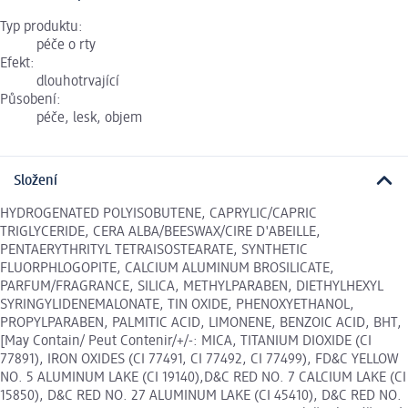
Typ produktu:
péče o rty
Efekt:
dlouhotrvající
Působení:
péče, lesk, objem
Složení
HYDROGENATED POLYISOBUTENE, CAPRYLIC/CAPRIC
TRIGLYCERIDE, CERA ALBA/BEESWAX/CIRE D'ABEILLE,
PENTAERYTHRITYL TETRAISOSTEARATE, SYNTHETIC
FLUORPHLOGOPITE, CALCIUM ALUMINUM BROSILICATE,
PARFUM/FRAGRANCE, SILICA, METHYLPARABEN, DIETHYLHEXYL
SYRINGYLIDENEMALONATE, TIN OXIDE, PHENOXYETHANOL,
PROPYLPARABEN, PALMITIC ACID, LIMONENE, BENZOIC ACID, BHT,
[May Contain/ Peut Contenir/+/-: MICA, TITANIUM DIOXIDE (CI
77891), IRON OXIDES (CI 77491, CI 77492, CI 77499), FD&C YELLOW
NO. 5 ALUMINUM LAKE (CI 19140),D&C RED NO. 7 CALCIUM LAKE (CI
15850), D&C RED NO. 27 ALUMINUM LAKE (CI 45410), D&C RED NO.