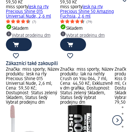
59,50 Kč
59,50 Kč
miss sporty
lesk na rty
miss sporty
lesk na rty
Precious Shine 015
Precious Shine 50 Amazing
Universal Nude, 2,6 ml
Fuchsia, 2,6 ml
(7)
(79)
Skladem
Skladem
Vybrat prodejnu dm
Vybrat prodejnu dm
Zákazníci také zakoupili
Značka: miss sporty; Název
Značka: miss sporty; Název
Značka: 
produktu: lesk na rty
produktu: lak na nehty
produktu
Precious Shine 015
Crush on You 064, 7 ml;
Kiss 09 
Universal Nude, 2,6 ml;
Cena: 44,50 Kč; Exkluzivně
ml; Cena
Cena: 59,50 Kč;
v dm grafika; Dostupnost:
Dostupno
Dostupnost: Status zelený
Status zelený Skladem,
Skladem,
Skladem, Status šedý
Status šedý Vybrat
Vybrat p
Vybrat prodejnu dm
prodejnu dm
79,50 Kč