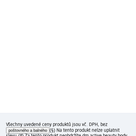
Všechny uvedené ceny produktů jsou vč. DPH, bez
poštovného a balného
(§) Na tento produkt nelze uplatnit
slevu.
(#) Za tento produkt neobdržíte dm active beauty body.