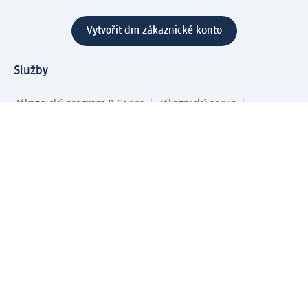
Vytvořit dm zákaznické konto
Služby
Zákaznický program & Servis
Zákaznický servis
Odeslání & Dodání
Vrácení zboží
Společnost
O společnosti
Společenská odpovědnost
Kariéra
Press centrum
Svět dm