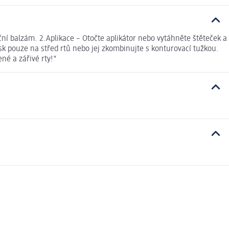
ační balzám. 2.Aplikace – Otočte aplikátor nebo vytáhněte štěteček a
esk pouze na střed rtů nebo jej zkombinujte s konturovací tužkou.
né a zářivé rty!"