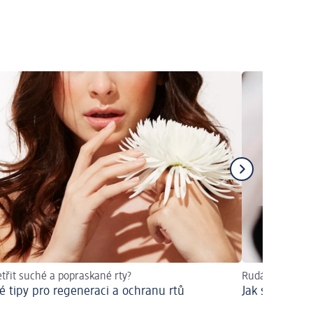
etřit suché a popraskané rty?
Rudá jako symb
é tipy pro regeneraci a ochranu rtů
Jak si nalíčit