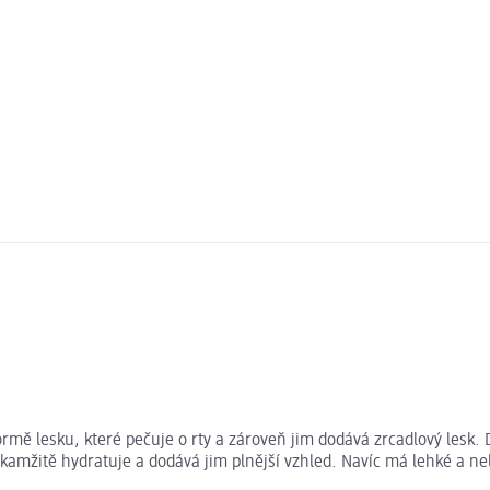
formě lesku, které pečuje o rty a zároveň jim dodává zrcadlový lesk
okamžitě hydratuje a dodává jim plnější vzhled. Navíc má lehké a n