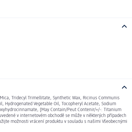
Mica, Tridecyl Trimellitate, Synthetic Wax, Ricinus Communis
il, Hydrogenated Vegetable Oil, Tocopheryl Acetate, Sodium
droxyhydrocinnamate, [May Contain/Peut Contenir/+/-: Titanium
daje uvedené v internetovém obchodě se může v některých případech
yužijte možnosti vrácení produktu v souladu s našimi Všeobecnými