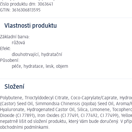
číslo produktu dm: 3063641
GTIN: 3616306813595
Vlastnosti produktu
Základní barva:
růžová
Efekt:
dlouhotrvající, hydratační
Působení:
péče, hydratace, lesk, objem
Složení
Polybutene, Trioctyldodecyl Citrate, Coco-Caprylate/Caprate, Hydro
(Castor) Seed Oil, Simmondsia Chinensis (Jojoba) Seed Oil, Aroma/
Hyaluronate, Hydrogenated Castor Oil, Silica, Limonene, Tocophero
Dioxide (CI 77891), Iron Oxides (CI 77491, CI 77492, CI 77499), Yel
nepatrně lišit od složení produktu, který Vám bude doručený. V př
obchodními podmínkami.