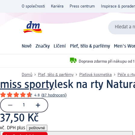
O společnosti
Kariéra
Press centrum
Inspirace & poraden
Hledat a n
Nově
Značky
Líčení
Pleť, tělo & parfémy
Men's Wor
Doprava zdarma při nákupu od 1
Domů
Pleť, tělo & parfémy
Pleťová kosmetika
Péče o rty
miss sporty
lesk na rty Natur
4.8
(
87 hodnocení
)
37,50 Kč
vč. DPH plus
poštovné