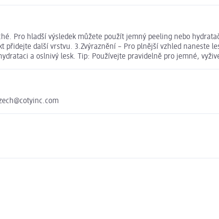
a suché. Pro hladší výsledek můžete použít jemný peeling nebo hydrat
t přidejte další vrstvu. 3.Zvýraznění – Pro plnější vzhled naneste l
rataci a oslnivý lesk. Tip: Používejte pravidelně pro jemné, vyžive
_czech@cotyinc.com