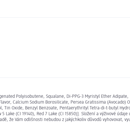
genated Polyisobutene, Squalane, Di-PPG-3 Myristyl Ether Adipate, 
Flavor, Calcium Sodium Borosilicate, Persea Gratissima (Avocado) O
l, Tin Oxide, Benzyl Benzoate, Pentaerythrityl Tetra-di-t-butyl Hy
low 5 Lake (CI 19140), Red 7 Lake (CI 15850)]. Složení a výživové ú
ípadě, že Vám odlišnosti nebudou z jakýchkoliv důvodů vyhovovat, v