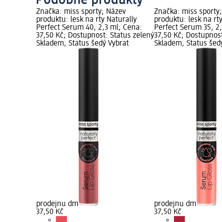
Podobné produkty
zev
Značka: miss sporty; Název
Značka: miss sporty
urally
produktu: lesk na rty Naturally
produktu: lesk na rt
l; Cena:
Perfect Serum 40, 2,3 ml; Cena:
Perfect Serum 35, 2
atus zelený
37,50 Kč; Dostupnost: Status zelený
37,50 Kč; Dostupnost
brat
Skladem, Status šedý Vybrat
Skladem, Status šed
prodejnu dm
prodejnu dm
37,50 Kč
37,50 Kč