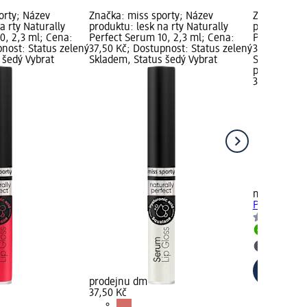
orty; Název
Značka: miss sporty; Název
Značka: mis
a rty Naturally
produktu: lesk na rty Naturally
produktu: le
0, 2,3 ml; Cena:
Perfect Serum 10, 2,3 ml; Cena:
Perfect Ser
pnost: Status zelený
37,50 Kč; Dostupnost: Status zelený
37,50 Kč; D
 šedý Vybrat
Skladem, Status šedý Vybrat
Skladem, St
prodejnu d
37,50 Kč
+2
miss sporty
Perfect Ser
Skladem
Vybrat p
prodejnu dm
37,50 Kč