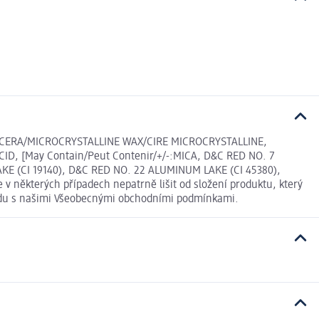
CERA/MICROCRYSTALLINE WAX/CIRE MICROCRYSTALLINE,
, [May Contain/Peut Contenir/+/-:MICA, D&C RED NO. 7
AKE (CI 19140), D&C RED NO. 22 ALUMINUM LAKE (CI 45380),
 některých případech nepatrně lišit od složení produktu, který
ladu s našimi Všeobecnými obchodními podmínkami.