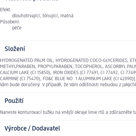
Efekt:
dlouhotrvající, tónující, matná
Působení:
péče
Složení
HYDROGENATED PALM OIL, HYDROGENATED COCO-GLYCERIDES, ETH
METHYLPARABEN, PROPYLPARABEN, TOCOPHEROL, ASCORBYL PALMITAT
CALCIUM LAKE (CI 15850), IRON OXIDES (CI 77491, CI 77492, CI 77
CARMINE (CI 75470), FD&C BLUE NO. 1 ALUMINUM LAKE (CI 42090)]. S
Vám bude doručený. V případě, že Vám odlišnosti nebudou z jakých
Použití
Naneste konturovací tužku na vnější okraje linie rtů a zdůrazněte ta
Výrobce / Dodavatel