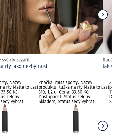
 své rty zazářit
Rudá jako symb
na rty jako nezbytnost
Jak si nalíčit
orty; Název
Značka: miss sporty; Název
Značka: mis
na rty Matte to Last
produktu: tužka na rty Matte to Last
produktu: tu
: 33,50 Kč;
310, 1,2 g; Cena: 33,50 Kč;
110, 1,2 g; 
tus zelený
Dostupnost: Status zelený
Dostupnost:
 šedý Vybrat
Skladem, Status šedý Vybrat
Skladem, St