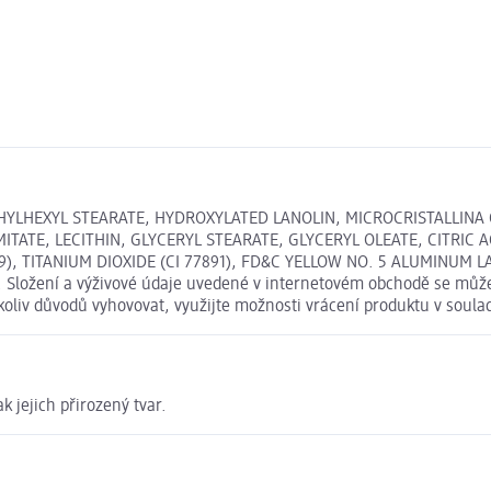
YLHEXYL STEARATE, HYDROXYLATED LANOLIN, MICROCRISTALLINA 
E, LECITHIN, GLYCERYL STEARATE, GLYCERYL OLEATE, CITRIC ACID
499), TITANIUM DIOXIDE (CI 77891), FD&C YELLOW NO. 5 ALUMINUM L
ložení a výživové údaje uvedené v internetovém obchodě se může v
koliv důvodů vyhovovat, využijte možnosti vrácení produktu v sou
k jejich přirozený tvar.