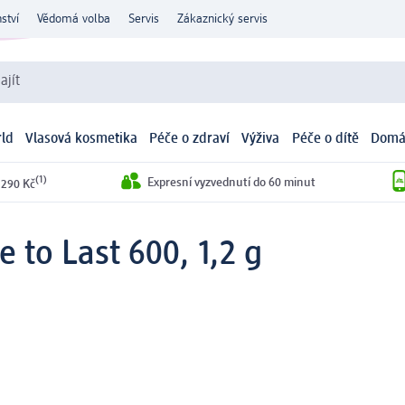
ství
Vědomá volba
Servis
Zákaznický servis
ajít
ld
Vlasová kosmetika
Péče o zdraví
Výživa
Péče o dítě
Domá
(1)
Expresní vyzvednutí do 60 minut
 290 Kč
e to Last 600, 1,2 g