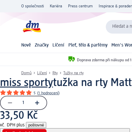
O společnosti
Kariéra
Press centrum
Inspirace & poraden
Hledat a n
Nově
Značky
Líčení
Pleť, tělo & parfémy
Men's Wor
Doprava zdarma při nákupu od 1
Domů
Líčení
Rty
Tužky na rty
miss sporty
tužka na rty Matt
5
(
1 hodnocení
)
33,50 Kč
vč. DPH plus
poštovné