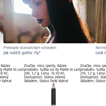
Překvapte dramatickým vzhledem
Nechte
Jak nalíčit gothic rty?
Lesk 
; Název
Značka: miss sporty; Název
Značka: miss sp
ty Matte to Last
produktu: tužka na rty Matte to Last
produktu: tužka 
50 Kč;
200, 1,2 g; Cena: 33,50 Kč;
210, 1,2 g; Cena
zelený
Dostupnost: Status zelený
Dostupnost: Sta
ý Vybrat
Skladem, Status šedý Vybrat
Skladem, Status