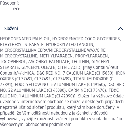
Působení:
péče
Složení
HYDROGENATED PALM OIL, HYDROGENATED COCO-GLYCERIDES,
ETHYLHEXYL STEARATE, HYDROXYLATED LANOLIN,
MICROCRISTALLINA CERA/MICROCRYSTALLINE WAX/CIRE
MICROCRYSTALLINE, METHYLPARABEN, PROPYLPARABEN,
TOCOPHEROL, ASCORBYL PALMITATE, LECITHIN, GLYCERYL
STEARATE, GLYCERYL OLEATE, CITRIC ACID, [May Contain/Peut
Contenir/+/-:MICA, D&C RED NO. 7 CALCIUM LAKE (CI 15850), IRON
OXIDES (CI 77491, CI 77492, CI 77499), TITANIUM DIOXIDE (CI
77891), FD&C YELLOW NO. 5 ALUMINUM LAKE (CI 19140), D&C RED
NO. 22 ALUMINUM LAKE (CI 45380), CARMINE (CI 75470), FD&C
BLUE NO. 1 ALUMINUM LAKE (CI 42090)]. Složení a výživové údaje
uvedené v internetovém obchodě se může v některých případech
nepatrně lišit od složení produktu, který Vám bude doručený. V
případě, že Vám odlišnosti nebudou z jakýchkoliv důvodů
vyhovovat, využijte možnosti vrácení produktu v souladu s našimi
Všeobecnými obchodními podmínkami.