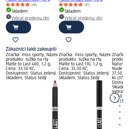
(68)
(81)
Skladem
Skladem
Vybrat prodejnu dm
Vybrat prodejnu dm
Zákazníci také zakoupili
Značka: miss sporty; Název
Značka: miss sporty; Název
Značka: 
produktu: tužka na rty
produktu: tužka na rty
produktu
Matte to Last 400, 1,2 g;
Matte to Last 110, 1,2 g;
Naturall
Cena: 33,50 Kč;
Cena: 33,50 Kč;
Nude Pin
Dostupnost: Status zelený
Dostupnost: Status zelený
37,50 Kč;
Skladem, Status šedý
Skladem, Status šedý
ks (37,50
Dostupno
Skladem,
Vybrat p
37,50 Kč
1 ks (37,