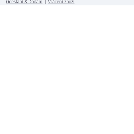
Odeslání & Dodání
Vrácení zboží
Společnost
O společnosti
Společenská odpovědnost
Kariéra
Press centrum
Svět dm
Platební možnosti