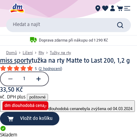
Hledat a najít
Doprava zdarma při nákupu od 1 290 Kč
Domů
Líčení
Rty
Tužky na rty
miss sporty
tužka na rty Matte to Last 200, 1,2 g
5
(
2 hodnocení
)
33,50 Kč
vč. DPH plus
poštovné
dlouhodobá cena
nebyla zvýšena od 04.03.2024
Vložit do košíku
Skladem