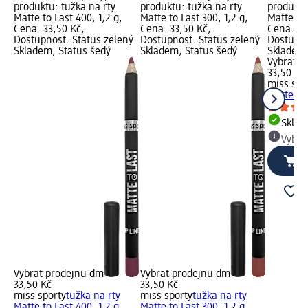
produktu: tužka na rty
produktu: tužka na rty
produktu
Matte to Last 400, 1,2 g;
Matte to Last 300, 1,2 g;
Matte to 
Cena: 33,50 Kč;
Cena: 33,50 Kč;
Cena: 33
Dostupnost: Status zelený
Dostupnost: Status zelený
Dostupno
Skladem, Status šedý
Skladem, Status šedý
Skladem,
Vybrat p
33,50 Kč
miss spo
Matte to 
Skla
Vybra
Vybrat prodejnu dm
Vybrat prodejnu dm
33,50 Kč
33,50 Kč
miss sporty
tužka na rty
miss sporty
tužka na rty
Matte to Last 400, 1,2 g
Matte to Last 300, 1,2 g