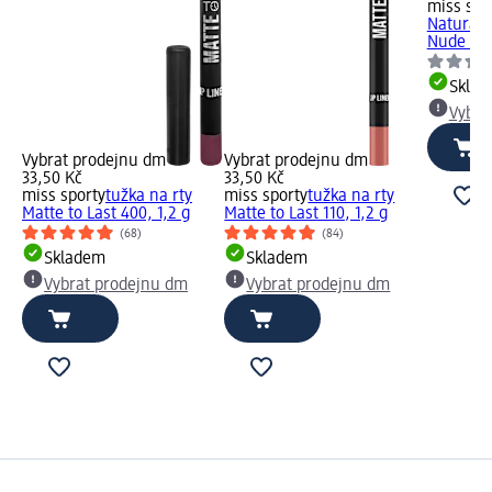
miss spo
Naturall
Nude Pin
Skla
Vybra
Vybrat prodejnu dm
Vybrat prodejnu dm
33,50 Kč
33,50 Kč
miss sporty
tužka na rty
miss sporty
tužka na rty
Matte to Last 400, 1,2 g
Matte to Last 110, 1,2 g
(68)
(84)
Skladem
Skladem
Vybrat prodejnu dm
Vybrat prodejnu dm