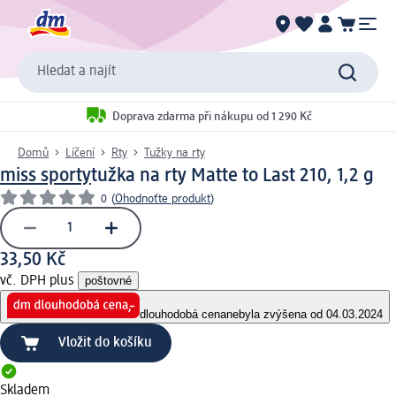
Hledat a najít
Doprava zdarma při nákupu od 1 290 Kč
Domů
Líčení
Rty
Tužky na rty
miss sporty
tužka na rty Matte to Last 210, 1,2 g
0
(
Ohodnoťte produkt
)
33,50 Kč
vč. DPH plus
poštovné
dlouhodobá cena
nebyla zvýšena od 04.03.2024
Vložit do košíku
Skladem