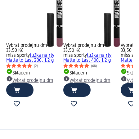
Vybrat prodejnu dm
Vybrat prodejnu dm
Vybrat p
33,50 Kč
33,50 Kč
33,50 Kč
miss sporty
tužka na rty
miss sporty
tužka na rty
miss spo
Matte to Last 200, 1,2 g
Matte to Last 400, 1,2 g
Matte to 
(2)
(68)
Skladem
Skladem
Skla
Vybrat prodejnu dm
Vybrat prodejnu dm
Vybra