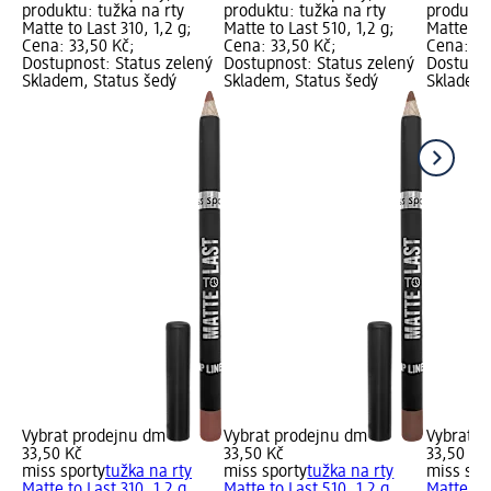
produktu: tužka na rty
produktu: tužka na rty
produktu
Matte to Last 310, 1,2 g;
Matte to Last 510, 1,2 g;
Matte to 
Cena: 33,50 Kč;
Cena: 33,50 Kč;
Cena: 33
Dostupnost: Status zelený
Dostupnost: Status zelený
Dostupno
Skladem, Status šedý
Skladem, Status šedý
Skladem,
Vybrat prodejnu dm
Vybrat prodejnu dm
Vybrat p
33,50 Kč
33,50 Kč
33,50 Kč
miss sporty
tužka na rty
miss sporty
tužka na rty
miss spo
Matte to Last 310, 1,2 g
Matte to Last 510, 1,2 g
Matte to 