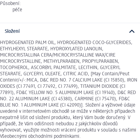
Působení:
péče
Složení
HYDROGENATED PALM OIL, HYDROGENATED COCO-GLYCERIDES,
ETHYLHEXYL STEARATE, HYDROXYLATED LANOLIN,
MICROCRISTALLINA CERA/MICROCRYSTALLINE WAX/CIRE
MICROCRYSTALLINE, METHYLPARABEN, PROPYLPARABEN,
TOCOPHEROL, ASCORBYL PALMITATE, LECITHIN, GLYCERYL
STEARATE, GLYCERYL OLEATE, CITRIC ACID, [May Contain/Peut
Contenir/+/-:MICA, D&C RED NO. 7 CALCIUM LAKE (CI 15850), IRON
OXIDES (CI 77491, CI 77492, CI 77499), TITANIUM DIOXIDE (CI
77891), FD&C YELLOW NO. 5 ALUMINUM LAKE (CI 19140), D&C RED
NO. 22 ALUMINUM LAKE (CI 45380), CARMINE (CI 75470), FD&C
BLUE NO. 1 ALUMINUM LAKE (CI 42090)]. Složení a výživové údaje
uvedené v internetovém obchodě se může v některých případech
nepatrně lišit od složení produktu, který Vám bude doručený. V
případě, že Vám odlišnosti nebudou z jakýchkoliv důvodů
vyhovovat, využijte možnosti vrácení produktu v souladu s našimi
Všeobecnými obchodními podmínkami.