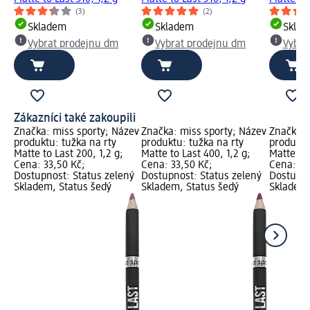
(3)
(2)
Skladem
Skladem
Skla
Vybrat prodejnu dm
Vybrat prodejnu dm
Vybra
Zákazníci také zakoupili
Značka: miss sporty; Název
Značka: miss sporty; Název
Značka: 
produktu: tužka na rty
produktu: tužka na rty
produktu
Matte to Last 200, 1,2 g;
Matte to Last 400, 1,2 g;
Matte to 
Cena: 33,50 Kč;
Cena: 33,50 Kč;
Cena: 33
Dostupnost: Status zelený
Dostupnost: Status zelený
Dostupno
Skladem, Status šedý
Skladem, Status šedý
Skladem,