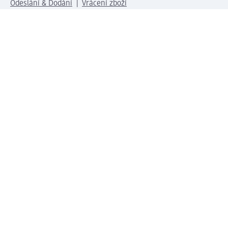
Odeslání & Dodání
Vrácení zboží
Společnost
O společnosti
Společenská odpovědnost
Kariéra
Press centrum
Svět dm
Platební možnosti