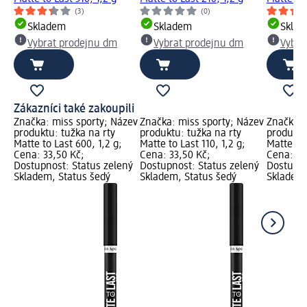
(3)
(0)
Skladem
Skladem
Skla
Vybrat prodejnu dm
Vybrat prodejnu dm
Vybra
Zákazníci také zakoupili
Značka: miss sporty; Název
Značka: miss sporty; Název
Značka: 
produktu: tužka na rty
produktu: tužka na rty
produktu
Matte to Last 600, 1,2 g;
Matte to Last 110, 1,2 g;
Matte to 
Cena: 33,50 Kč;
Cena: 33,50 Kč;
Cena: 33
Dostupnost: Status zelený
Dostupnost: Status zelený
Dostupno
Skladem, Status šedý
Skladem, Status šedý
Skladem,