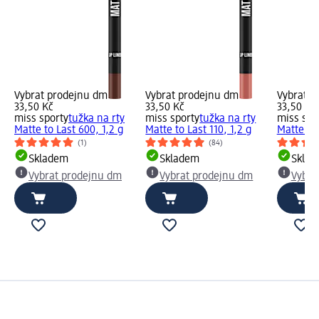
Vybrat prodejnu dm
Vybrat prodejnu dm
Vybrat p
33,50 Kč
33,50 Kč
33,50 Kč
miss sporty
tužka na rty
miss sporty
tužka na rty
miss spo
Matte to Last 600, 1,2 g
Matte to Last 110, 1,2 g
Matte to 
(1)
(84)
Skladem
Skladem
Skla
Vybrat prodejnu dm
Vybrat prodejnu dm
Vybra