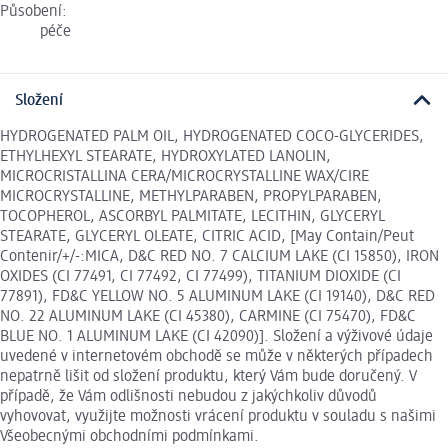
Působení:
péče
Složení
HYDROGENATED PALM OIL, HYDROGENATED COCO-GLYCERIDES,
ETHYLHEXYL STEARATE, HYDROXYLATED LANOLIN,
MICROCRISTALLINA CERA/MICROCRYSTALLINE WAX/CIRE
MICROCRYSTALLINE, METHYLPARABEN, PROPYLPARABEN,
TOCOPHEROL, ASCORBYL PALMITATE, LECITHIN, GLYCERYL
STEARATE, GLYCERYL OLEATE, CITRIC ACID, [May Contain/Peut
Contenir/+/-:MICA, D&C RED NO. 7 CALCIUM LAKE (CI 15850), IRON
OXIDES (CI 77491, CI 77492, CI 77499), TITANIUM DIOXIDE (CI
77891), FD&C YELLOW NO. 5 ALUMINUM LAKE (CI 19140), D&C RED
NO. 22 ALUMINUM LAKE (CI 45380), CARMINE (CI 75470), FD&C
BLUE NO. 1 ALUMINUM LAKE (CI 42090)]. Složení a výživové údaje
uvedené v internetovém obchodě se může v některých případech
nepatrně lišit od složení produktu, který Vám bude doručený. V
případě, že Vám odlišnosti nebudou z jakýchkoliv důvodů
vyhovovat, využijte možnosti vrácení produktu v souladu s našimi
Všeobecnými obchodními podmínkami.