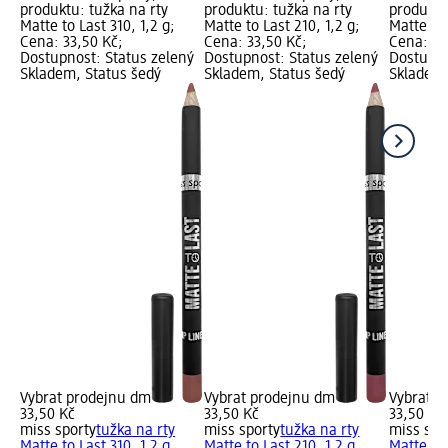
produktu: tužka na rty
produktu: tužka na rty
produktu
Matte to Last 310, 1,2 g;
Matte to Last 210, 1,2 g;
Matte to 
Cena: 33,50 Kč;
Cena: 33,50 Kč;
Cena: 33
Dostupnost: Status zelený
Dostupnost: Status zelený
Dostupno
Skladem, Status šedý
Skladem, Status šedý
Skladem,
Vybrat prodejnu dm
Vybrat prodejnu dm
Vybrat p
33,50 Kč
33,50 Kč
33,50 Kč
miss sporty
tužka na rty
miss sporty
tužka na rty
miss spo
Matte to Last 310, 1,2 g
Matte to Last 210, 1,2 g
Matte to 