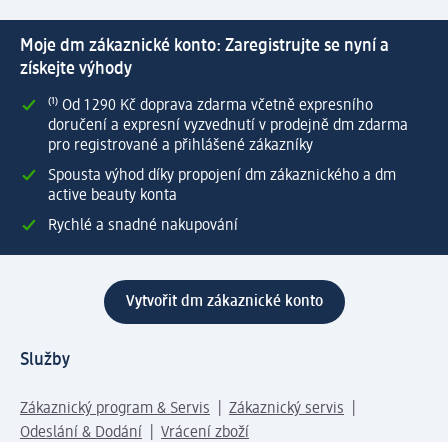
Moje dm zákaznické konto: Zaregistrujte se nyní a
získejte výhody
⁽¹⁾ Od 1 290 Kč doprava zdarma včetně expresního
doručení a expresní vyzvednutí v prodejně dm zdarma
pro registrované a přihlášené zákazníky
Spousta výhod díky propojení dm zákaznického a dm
active beauty konta
Rychlé a snadné nakupování
Vytvořit dm zákaznické konto
Služby
Zákaznický program & Servis
Zákaznický servis
Odeslání & Dodání
Vrácení zboží