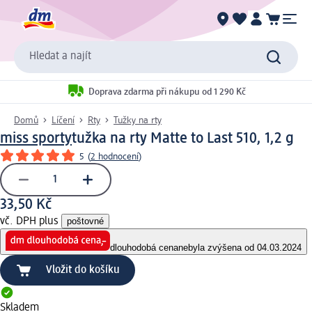
Hledat a najít
Doprava zdarma při nákupu od 1 290 Kč
Domů
Líčení
Rty
Tužky na rty
miss sporty
tužka na rty Matte to Last 510, 1,2 g
5
(
2 hodnocení
)
33,50 Kč
vč. DPH plus
poštovné
dlouhodobá cena
nebyla zvýšena od 04.03.2024
Vložit do košíku
Skladem