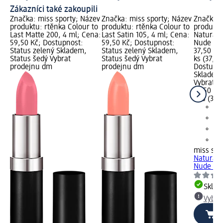
Zákazníci také zakoupili
Značka: miss sporty; Název
Značka: miss sporty; Název
Značka: 
produktu: rtěnka Colour to
produktu: rtěnka Colour to
produktu
Last Matte 200, 4 ml; Cena:
Last Satin 105, 4 ml; Cena:
Naturall
59,50 Kč; Dostupnost:
59,50 Kč; Dostupnost:
Nude Pin
Status zelený Skladem,
Status zelený Skladem,
37,50 Kč;
Status šedý Vybrat
Status šedý Vybrat
ks (37,50
prodejnu dm
prodejnu dm
Dostupno
Skladem,
Vybrat p
37,50 Kč
1 ks (37,
miss spo
Naturall
Nude Pin
Skla
Vybra