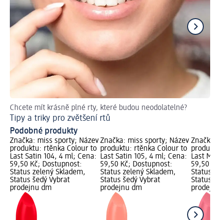
Chcete mít krásně plné rty, které budou neodolatelné?
Ru
Tipy a triky pro zvětšení rtů
Ja
Podobné produkty
Značka: miss sporty; Název
Značka: miss sporty; Název
Značka: 
produktu: rtěnka Colour to
produktu: rtěnka Colour to
produktu
Last Satin 104, 4 ml; Cena:
Last Satin 105, 4 ml; Cena:
Last Mat
59,50 Kč; Dostupnost:
59,50 Kč; Dostupnost:
59,50 Kč
Status zelený Skladem,
Status zelený Skladem,
Status z
Status šedý Vybrat
Status šedý Vybrat
Status š
prodejnu dm
prodejnu dm
prodejn