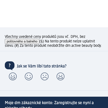
Všechny uvedené ceny produktů jsou vč. DPH, bez
poštovného a balného
(§) Na tento produkt nelze uplatnit
slevu.
(#) Za tento produkt neobdržíte dm active beauty body.
Jak se Vám líbí tato stránka?
Moje dm zákaznické konto: Zaregistrujte se nyní a