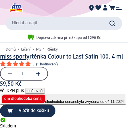
Hledat a najít
Doprava zdarma při nákupu od 1 290 Kč
Domů
Líčení
Rty
Rtěnky
miss sporty
rtěnka Colour to Last Satin 100, 4 ml
5
(
1 hodnocení
)
59,50 Kč
vč. DPH plus
poštovné
dlouhodobá cena
nebyla zvýšena od 04.11.2024
Vložit do košíku
Skladem