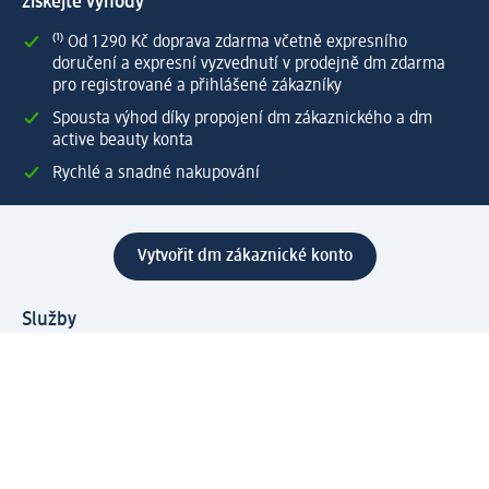
získejte výhody
⁽¹⁾ Od 1 290 Kč doprava zdarma včetně expresního
doručení a expresní vyzvednutí v prodejně dm zdarma
pro registrované a přihlášené zákazníky
Spousta výhod díky propojení dm zákaznického a dm
active beauty konta
Rychlé a snadné nakupování
Vytvořit dm zákaznické konto
Služby
Zákaznický program & Servis
Zákaznický servis
Odeslání & Dodání
Vrácení zboží
Společnost