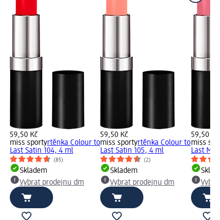
59,50 Kč
59,50 Kč
59,50 Kč
miss sporty
rtěnka Colour to
miss sporty
rtěnka Colour to
miss spo
Last Satin 104, 4 ml
Last Satin 105, 4 ml
Last Mat
(85)
(2)
Skladem
Skladem
Skla
Vybrat prodejnu dm
Vybrat prodejnu dm
Vybra