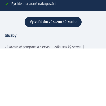
Rychlé a snadné nakupování
Vytvořit dm zákaznické konto
Služby
Zákaznický program & Servis
Zákaznický servis
Odeslání & Dodání
Vrácení zboží
Společnost
O společnosti
Společenská odpovědnost
Kariéra
Press centrum
Svět dm