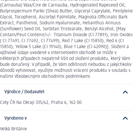
(Carnauba) Wax/Cire de Carnauba, Hydrogenated Rapeseed Oil,
Butyrospermum Parkii (Shea) Butter, Glyceryl Caprylate, Pentylene
Glycol, Tocopherol, Ascorbyl Palmitate, Magnolia Officinalis Bark
Extract, Panthenol, Sodium Hyaluronate, Helianthus Annuus
(Sunflower) Seed Oil, Sorbitan Tristearate, Benzyl Alcohol, [May
Contain/Peut Contenir/+/-: Titanium Dioxide (CI 77891), Iron Oxides
( CI 77491, CI 77492, CI 77499), Red 7 Lake (CI 15850), Red 6 (CI
15850), Yellow 5 Lake (CI 19140), Blue 1 Lake (CI 42090)]. Složení a
výživové údaje uvedené v internetovém obchodě se může v
některých případech nepatrně lišit od složení produktu, který Vám
bude doručený. V případě, že Vám odlišnosti nebudou z jakýchkoliv
důvodů vyhovovat, využijte možnosti vrácení produktu v souladu s
našimi Všeobecnými obchodními podmínkami.
Výrobce / Dodavatel
Coty ČR Na Okraji 335/42, Praha 6, 162 00
Vyrobeno v
Velká Británie