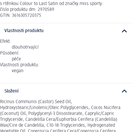
s rtěnkou Colour to Last Satin od značky miss sporty.
číslo produktu dm: 2970589
GTIN: 3616305720375
Vlastnosti produktu
Efekt:
dlouhotrvající
Působení:
péče
Vlastnosti produktu:
vegan
Složení
Ricinus Communis (Castor) Seed Oil,
Hydroxystearic/Linolenic/Oleic Polyglycerides, Cocos Nucifera
(Coconut) Oil, Polyglyceryl-3 Diisostearate, Caprylic/Capric
Triglyceride, Candelilla Cera/Euphorbia Cerifera (Candelilla)
Wax/Cire de Candelilla, C10-18 Triglycerides, Hydrogenated
Vegetable Oil, Copernicia Cerifera Cera/Copernicia Cerifera