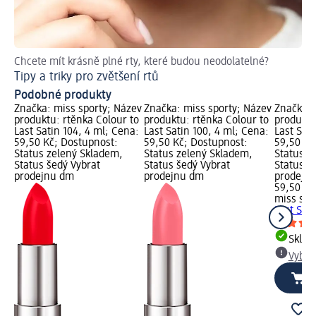
Chcete mít krásně plné rty, které budou neodolatelné?
Ru
Tipy a triky pro zvětšení rtů
Ja
Podobné produkty
Značka: miss sporty; Název
Značka: miss sporty; Název
Značka: 
produktu: rtěnka Colour to
produktu: rtěnka Colour to
produktu
Last Satin 104, 4 ml; Cena:
Last Satin 100, 4 ml; Cena:
Last Sati
59,50 Kč; Dostupnost:
59,50 Kč; Dostupnost:
59,50 Kč
Status zelený Skladem,
Status zelený Skladem,
Status z
Status šedý Vybrat
Status šedý Vybrat
Status š
prodejnu dm
prodejnu dm
prodejn
59,50 Kč
miss spo
Last Sati
Skla
Vybra