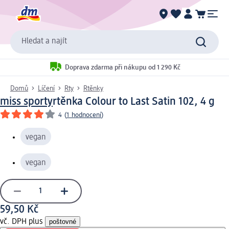
Hledat a najít
Doprava zdarma při nákupu od 1 290 Kč
Domů
Líčení
Rty
Rtěnky
miss sporty
rtěnka Colour to Last Satin 102, 4 g
4
(
1 hodnocení
)
vegan
vegan
59,50 Kč
vč. DPH plus
poštovné