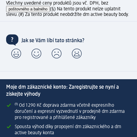
Všechny uvedené ceny produktů jsou vč. DPH, bez
poštovného a balného
(§) Na tento produkt nelze uplatnit
slevu.
(#) Za tento produkt neobdržíte dm active beauty body.
Jak se Vám líbí tato stránka?
Moje dm zákaznické konto: Zaregistrujte se nyní a
získejte výhody
⁽¹⁾ Od 1 290 Kč doprava zdarma včetně expresního
doručení a expresní vyzvednutí v prodejně dm zdarma
pro registrované a přihlášené zákazníky
Spousta výhod díky propojení dm zákaznického a dm
active beauty konta