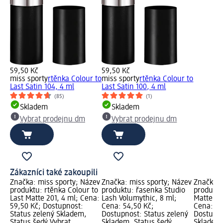
59,50 Kč
59,50 Kč
miss sporty
rtěnka Colour to
miss sporty
rtěnka Colour to
Last Satin 104, 4 ml
Last Satin 100, 4 ml
(85)
(1)
Skladem
Skladem
Vybrat prodejnu dm
Vybrat prodejnu dm
Zákazníci také zakoupili
Značka: miss sporty; Název
Značka: miss sporty; Název
Značka: 
produktu: rtěnka Colour to
produktu: řasenka Studio
produktu
Last Matte 201, 4 ml; Cena:
Lash Volumythic, 8 ml;
Matte to 
59,50 Kč; Dostupnost:
Cena: 54,50 Kč;
Cena: 33
Status zelený Skladem,
Dostupnost: Status zelený
Dostupno
Status šedý Vybrat
Skladem, Status šedý
Skladem,