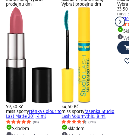
prodejnu dm
Vybrat prodejnu dm
Vybrat p
33,50 Kč
miss spo
Matte to 
Skla
Vybra
59,50 Kč
54,50 Kč
miss sporty
rtěnka Colour to
miss sporty
řasenka Studio
Last Matte 201, 4 ml
Lash Volumythic, 8 ml
(88)
(190)
Skladem
Skladem