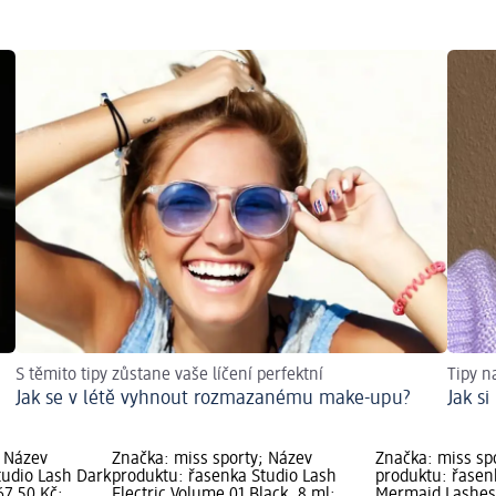
S těmito tipy zůstane vaše líčení perfektní
Tipy na
Jak se v létě vyhnout rozmazanému make-upu?
Jak si
; Název
Značka: miss sporty; Název
Značka: miss sp
tudio Lash Dark
produktu: řasenka Studio Lash
produktu: řasen
67,50 Kč;
Electric Volume 01 Black, 8 ml;
Mermaid Lashes 