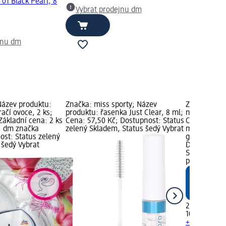
01 Black Pearl, 8
Vybrat prodejnu dm
jnu dm
Název produktu:
Značka: miss sporty; Název
Značka: Bal
račí ovoce, 2 ks;
produktu: řasenka Just Clear, 8 ml;
na vlasy Vol
Základní cena: 2 ks
Cena: 57,50 Kč; Dostupnost: Status
Cena: 23,50
); dm značka
zelený Skladem, Status šedý Vybrat
ml (2,35 Kč
ost: Status zelený
grafika; Var
 šedý Vybrat
Dostupnost:
Skladem, St
prodejnu d
23,50 Kč
100 ml (2,35
+ 1 další vel