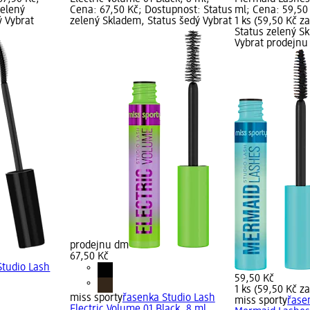
zelený
Cena: 67,50 Kč; Dostupnost: Status
ml; Cena: 59,50
ý Vybrat
zelený Skladem, Status šedý Vybrat
1 ks (59,50 Kč z
Status zelený S
Vybrat prodejn
prodejnu dm
67,50 Kč
Studio Lash
59,50 Kč
1 ks (59,50 Kč za
miss sporty
řasenka Studio Lash
miss sporty
řase
Electric Volume 01 Black, 8 ml