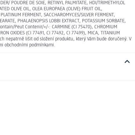
R/ POUDRE DE SOIE, RETINYL PALMITATE, HDI/TRIMETHYLOL
D OLIVE OIL, OLEA EUROPAEA (OLIVE) FRUIT OIL,
 PLATINUM FERMENT, SACCHAROMYCES/SILVER FERMENT,
TEARATE, PHALAENOPSIS LOBBI EXTRACT, POTASSIUM SORBATE,
ain/Peut Contenir/+/-: CARMINE (CI 75470), CHROMIUM
ON OXIDES (CI 77491, CI 77492, CI 77499), MICA, TITANIUM
h nepatrně lišit od složení produktu, který Vám bude doručený. V
nými obchodními podmínkami.