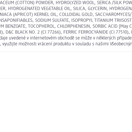
CEUM (COTTON) POWDER, HYDROLYZED WOOL, SERICA /SILK POWDE
 HYDROGENATED VEGETABLE OIL, SILICA, GLYCERIN, HYDROGENATE
ACA (APRICOT) KERNEL OIL, COLLOIDAL GOLD, SACCHAROMYCES/
UNSAPONIFIABLES, SODIUM SULFATE, ISOPROPYL TITANIUM TRIISOS
BENZOATE, TOCOPHEROL, CHLORPHENESIN, SORBIC ACID [May Cont
 D&C BLACK NO. 2 (CI 77266), FERRIC FERROCYANIDE (CI 77510), IR
údaje uvedené v internetovém obchodě se může v některých případec
t, využijte možnosti vrácení produktu v souladu s našimi Všeobec