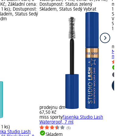
 Kč; Základní cena:
Dostupnost: Status zelený
ml; Cena: 5
a 1 ks); Dostupnost:
Skladem, Status šedý Vybrat
1 ks (59,50 
kladem, Status šedý
Status zele
u dm
Vybrat pro
59,50 Kč
1 ks (59,50 
miss sporty
Mermaid Las
ml
Skladem
Vybrat p
prodejnu dm
67,50 Kč
miss sporty
řasenka Studio Lash
Waterproof, 7 ml
 1 ks)
(5)
nka Studio Lash
Skladem