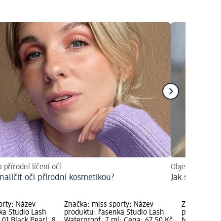
 přírodní líčení očí
Objevit trendy
 nalíčit oči přírodní kosmetikou?
Jak si nalíčit
orty; Název
Značka: miss sporty; Název
Značka: mis
ka Studio Lash
produktu: řasenka Studio Lash
produktu: ř
01 Black Pearl, 8
Waterproof, 7 ml; Cena: 67,50 Kč;
Mermaid Las