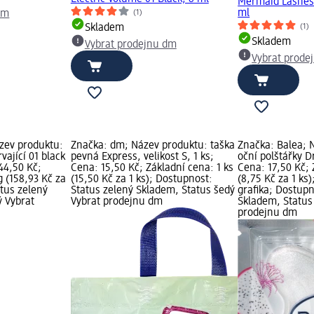
Mermaid Lashes 
ml
(1)
dm
(1)
Skladem
Skladem
Vybrat prodejnu dm
Vybrat prode
zev produktu:
Značka: dm; Název produktu: taška
Značka: Balea; 
vající 01 black
pevná Express, velikost S, 1 ks;
oční polštářky D
 44,50 Kč;
Cena: 15,50 Kč; Základní cena: 1 ks
Cena: 17,50 Kč; 
g (158,93 Kč za
(15,50 Kč za 1 ks); Dostupnost:
(8,75 Kč za 1 ks
atus zelený
Status zelený Skladem, Status šedý
grafika; Dostupn
ý Vybrat
Vybrat prodejnu dm
Skladem, Status
prodejnu dm