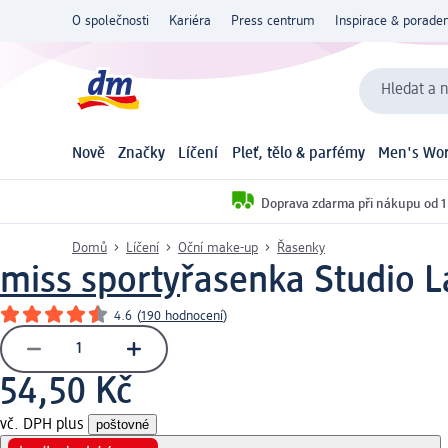
O společnosti
Kariéra
Press centrum
Inspirace & poraden
Hledat a n
Nově
Značky
Líčení
Pleť, tělo & parfémy
Men's Wor
Doprava zdarma při nákupu od 1
Domů
Líčení
Oční make-up
Řasenky
miss sporty
řasenka Studio L
4.6
(
190 hodnocení
)
54,50 Kč
vč. DPH plus
poštovné