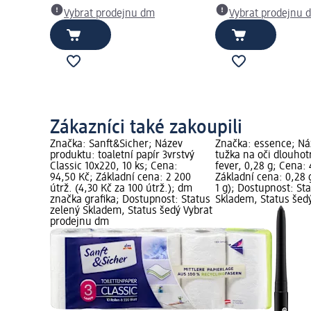
Vybrat prodejnu dm
Vybrat prodejnu 
Zákazníci také zakoupili
Značka: Sanft&Sicher; Název
Značka: essence; Ná
produktu: toaletní papír 3vrstvý
tužka na oči dlouhotr
Classic 10x220, 10 ks; Cena:
fever, 0,28 g; Cena:
94,50 Kč; Základní cena: 2 200
Základní cena: 0,28 
útrž. (4,30 Kč za 100 útrž.); dm
1 g); Dostupnost: St
značka grafika; Dostupnost: Status
Skladem, Status šed
zelený Skladem, Status šedý Vybrat
prodejnu dm