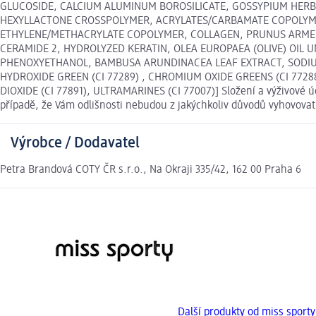
GLUCOSIDE, CALCIUM ALUMINUM BOROSILICATE, GOSSYPIUM HERBA
HEXYLLACTONE CROSSPOLYMER, ACRYLATES/CARBAMATE COPOLYMER,
ETHYLENE/METHACRYLATE COPOLYMER, COLLAGEN, PRUNUS ARMENI
CERAMIDE 2, HYDROLYZED KERATIN, OLEA EUROPAEA (OLIVE) OIL 
PHENOXYETHANOL, BAMBUSA ARUNDINACEA LEAF EXTRACT, SODIUM 
HYDROXIDE GREEN (CI 77289) , CHROMIUM OXIDE GREENS (CI 77288),
DIOXIDE (CI 77891), ULTRAMARINES (CI 77007)] Složení a výživové 
případě, že Vám odlišnosti nebudou z jakýchkoliv důvodů vyhovova
Výrobce / Dodavatel
Petra Brandová COTY ČR s.r.o., Na Okraji 335/42, 162 00 Praha 6
Další produkty od miss sporty