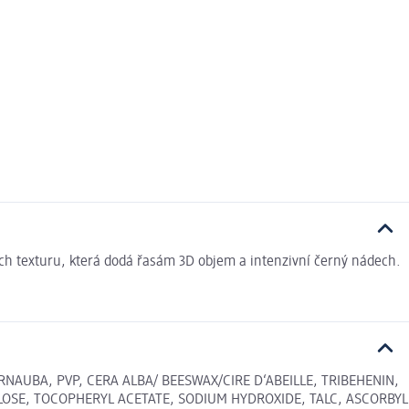
ech texturu, která dodá řasám 3D objem a intenzivní černý nádech.
NAUBA, PVP, CERA ALBA/ BEESWAX/CIRE D‘ABEILLE, TRIBEHENIN,
LOSE, TOCOPHERYL ACETATE, SODIUM HYDROXIDE, TALC, ASCORBYL