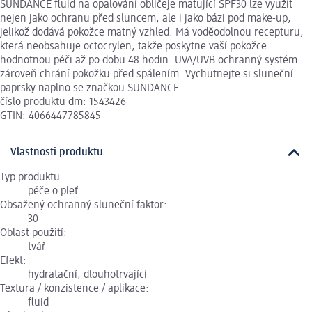
SUNDANCE fluid na opalování obličeje matující SPF30 lze využít
nejen jako ochranu před sluncem, ale i jako bázi pod make-up,
jelikož dodává pokožce matný vzhled. Má voděodolnou recepturu,
která neobsahuje octocrylen, takže poskytne vaší pokožce
hodnotnou péči až po dobu 48 hodin. UVA/UVB ochranný systém
zároveň chrání pokožku před spálením. Vychutnejte si sluneční
paprsky naplno se značkou SUNDANCE.
číslo produktu dm: 1543426
GTIN: 4066447785845
Vlastnosti produktu
Typ produktu:
péče o pleť
Obsažený ochranný sluneční faktor:
30
Oblast použití:
tvář
Efekt:
hydratační, dlouhotrvající
Textura / konzistence / aplikace:
fluid