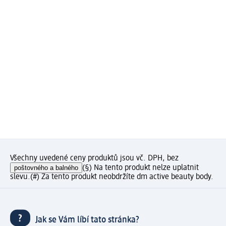
Všechny uvedené ceny produktů jsou vč. DPH, bez
poštovného a balného
(§) Na tento produkt nelze uplatnit
slevu.
(#) Za tento produkt neobdržíte dm active beauty body.
Jak se Vám líbí tato stránka?