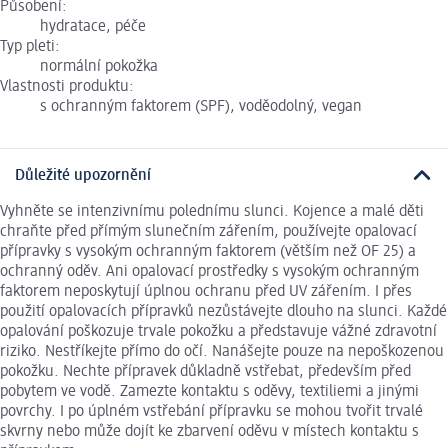
Působení:
hydratace, péče
Typ pleti:
normální pokožka
Vlastnosti produktu:
s ochranným faktorem (SPF), voděodolný, vegan
Důležité upozornění
Vyhněte se intenzivnímu polednímu slunci. Kojence a malé děti
chraňte před přímým slunečním zářením, používejte opalovací
přípravky s vysokým ochranným faktorem (větším než OF 25) a
ochranný oděv. Ani opalovací prostředky s vysokým ochranným
faktorem neposkytují úplnou ochranu před UV zářením. I přes
použití opalovacích přípravků nezůstávejte dlouho na slunci. Každé
opalování poškozuje trvale pokožku a představuje vážné zdravotní
riziko. Nestříkejte přímo do očí. Nanášejte pouze na nepoškozenou
pokožku. Nechte přípravek důkladně vstřebat, především před
pobytem ve vodě. Zamezte kontaktu s oděvy, textiliemi a jinými
povrchy. I po úplném vstřebání přípravku se mohou tvořit trvalé
skvrny nebo může dojít ke zbarvení oděvu v místech kontaktu s