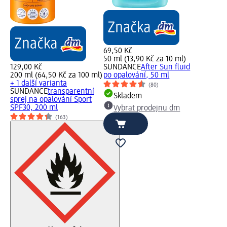
69,50 Kč
50 ml (13,90 Kč za 10 ml)
129,00 Kč
SUNDANCE
After Sun fluid
200 ml (64,50 Kč za 100 ml)
po opalování, 50 ml
+ 1 další varianta
(80)
SUNDANCE
transparentní
Skladem
sprej na opalování Sport
SPF30, 200 ml
Vybrat prodejnu dm
(163)