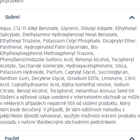
přípravkem.
Složení
Aqua, C12-15 Alkyl Benzoate, Glycerin, Dibutyl Adipate, Ethylhexyl
Salicylate, Diethylamino Hydroxybenzoyl Hexyl Benzoate,
Ethylhexyl Triazone, Potassium Cetyl Phosphate, Dicaprylyl Ether,
Panthenol, Hydrogenated Palm Glycerides, Bis-
Ethylhexyloxyphenol Methoxyphenyl Triazine,
Phenylbenzimidazole Sulfonic Acid, Behenyl Alcohol, Tocopheryl
Acetate, Saccharide Isomerate, Hydroxyacetophenone, Silica,
Potassium Hydroxide, Parfum, Caprylyl Glycol, Succinoglycan,
Xanthan Gum, Decylene Glycol, Disodium EDTA, Limonene, Citric
Acid, Caprylhydroxamic Acid, Alpha-Isomethyl Ionone, Sodium
Citrate, Benzyl Alcohol, Tocopherol, Helianthus Annuus Seed Oil.
Složení a výživové údaje uvedené v internetovém obchodě se může
v některých případech nepatrně lišit od složení produktu, který
Vám bude doručený. V případě, že Vám odlišnosti nebudou z
jakýchkoliv důvodů vyhovovat, využijte možnosti vrácení produktu v
souladu s našimi Všeobecnými obchodními podmínkami.
Použití