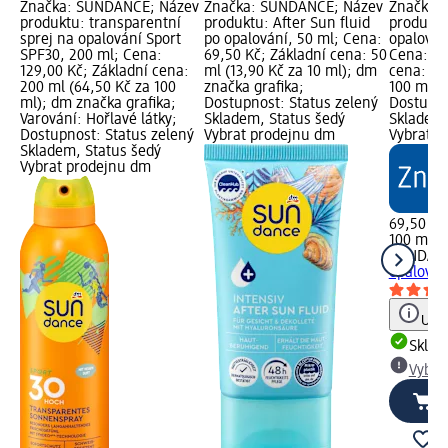
Značka: SUNDANCE; Název
Značka: SUNDANCE; Název
Značka:
produktu: transparentní
produktu: After Sun fluid
produktu
sprej na opalování Sport
po opalování, 50 ml; Cena:
opalován
SPF30, 200 ml; Cena:
69,50 Kč; Základní cena: 50
Cena: 69
129,00 Kč; Základní cena:
ml (13,90 Kč za 10 ml); dm
cena: 10
200 ml (64,50 Kč za 100
značka grafika;
100 ml);
ml); dm značka grafika;
Dostupnost: Status zelený
Dostupno
Varování: Hořlavé látky;
Skladem, Status šedý
Skladem,
Dostupnost: Status zelený
Vybrat prodejnu dm
Vybrat p
Skladem, Status šedý
Vybrat prodejnu dm
69,50 Kč
100 ml (
SUNDAN
opalován
Upoz
Skla
Vybra