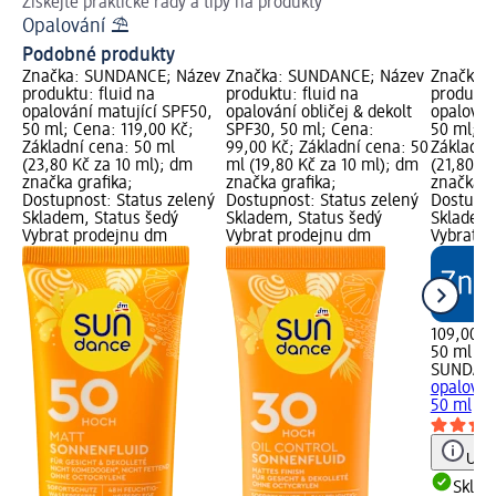
Získejte praktické rady a tipy na produkty
Př
Opalování ⛱
Ja
Podobné produkty
Značka: SUNDANCE; Název
Značka: SUNDANCE; Název
Značka:
produktu: fluid na
produktu: fluid na
produktu
opalování matující SPF50,
opalování obličej & dekolt
opalován
50 ml; Cena: 119,00 Kč;
SPF30, 50 ml; Cena:
50 ml; C
Základní cena: 50 ml
99,00 Kč; Základní cena: 50
Základní
(23,80 Kč za 10 ml); dm
ml (19,80 Kč za 10 ml); dm
(21,80 K
značka grafika;
značka grafika;
značka g
Dostupnost: Status zelený
Dostupnost: Status zelený
Dostupno
Skladem, Status šedý
Skladem, Status šedý
Skladem,
Vybrat prodejnu dm
Vybrat prodejnu dm
Vybrat p
109,00 K
50 ml (21
SUNDAN
opalován
50 ml
Upoz
Skla