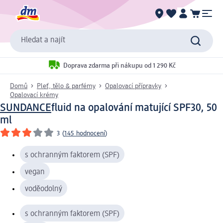
Hledat a najít
Doprava zdarma při nákupu od 1 290 Kč
Domů
Pleť, tělo & parfémy
Opalovací přípravky
Opalovací krémy
SUNDANCE
fluid na opalování matující SPF30, 50
ml
3
(
145 hodnocení
)
s ochranným faktorem (SPF)
vegan
voděodolný
s ochranným faktorem (SPF)