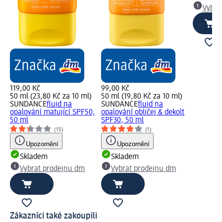
Vybra
119,00 Kč
99,00 Kč
50 ml (23,80 Kč za 10 ml)
50 ml (19,80 Kč za 10 ml)
SUNDANCE
fluid na
SUNDANCE
fluid na
opalování matující SPF50,
opalování obličej & dekolt
50 ml
SPF30, 50 ml
(15)
(1)
Upozornění
Upozornění
Skladem
Skladem
Vybrat prodejnu dm
Vybrat prodejnu dm
Zákazníci také zakoupili