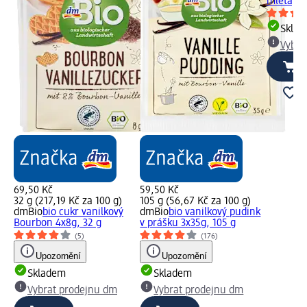
mletá, 5
Skla
Vybra
69,50 Kč
59,50 Kč
32 g (217,19 Kč za 100 g)
105 g (56,67 Kč za 100 g)
dmBio
bio cukr vanilkový
dmBio
bio vanilkový pudink
Bourbon 4x8g, 32 g
v prášku 3x35g, 105 g
(5)
(176)
Upozornění
Upozornění
Skladem
Skladem
Vybrat prodejnu dm
Vybrat prodejnu dm