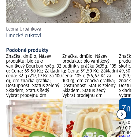
Leona Urbánková
Ně
Linecké cukroví
Ha
Podobné produkty
Značka: dmBio; Název
Značka: dmBio; Název
Značka: 
produktu: bio cukr
produktu: bio vanilkový
produktu
vanilkový Bourbon 4x8g, 32
pudink v prášku 3x35g, 105
skořice 
g; Cena: 69,50 Kč; Základní
g; Cena: 59,50 Kč; Základní
49,50 Kč
cena: 32 g (217,19 Kč za 100
cena: 105 g (56,67 Kč za
g (99,00
g); dm značka grafika;
100 g); dm značka grafika;
značka g
Dostupnost: Status zelený
Dostupnost: Status zelený
Dostupno
Skladem, Status šedý
Skladem, Status šedý
Skladem,
Vybrat prodejnu dm
Vybrat prodejnu dm
Vybrat p
49,50 Kč
50 g (99,
dmBio
Na