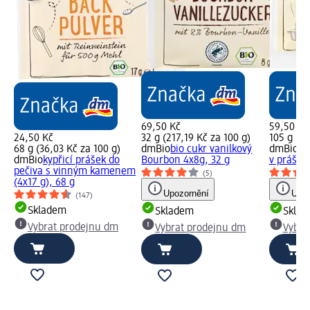
69,50 Kč
59,50 Kč
24,50 Kč
32 g (217,19 Kč za 100 g)
105 g (56
68 g (36,03 Kč za 100 g)
dmBio
bio cukr vanilkový
dmBio
bi
dmBio
kypřicí prášek do
Bourbon 4x8g, 32 g
v prášku
pečiva s vinným kamenem
(5)
(4x17 g), 68 g
Upozornění
Upoz
(147)
Skladem
Skladem
Skla
Vybrat prodejnu dm
Vybrat prodejnu dm
Vybra