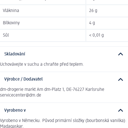
Vláknina
26 g
Bílkoviny
4 g
Sůl
< 0,01 g
Skladování
Uchovávejte v suchu a chraňte před teplem.
Výrobce / Dodavatel
dm-drogerie markt Am dm-Platz 1, DE-76227 Karlsruhe
servicecenter@dm.de
Vyrobeno v
Vyrobeno v Německu. Původ primární složky (bourbonská vanilka):
Madagaskar.