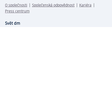
O společnosti
Společenská odpovědnost
Kariéra
Press centrum
Svět dm
Platební možnosti
Spojte se s dm