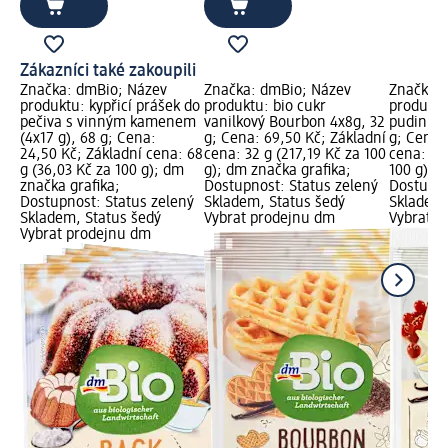
Zákazníci také zakoupili
Značka: dmBio; Název
Značka: dmBio; Název
Značka: 
produktu: kypřicí prášek do
produktu: bio cukr
produktu
pečiva s vinným kamenem
vanilkový Bourbon 4x8g, 32
pudink v
(4x17 g), 68 g; Cena:
g; Cena: 69,50 Kč; Základní
g; Cena:
24,50 Kč; Základní cena: 68
cena: 32 g (217,19 Kč za 100
cena: 10
g (36,03 Kč za 100 g); dm
g); dm značka grafika;
100 g); 
značka grafika;
Dostupnost: Status zelený
Dostupno
Dostupnost: Status zelený
Skladem, Status šedý
Skladem,
Skladem, Status šedý
Vybrat prodejnu dm
Vybrat p
Vybrat prodejnu dm