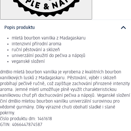
Popis produktu
mletá bourbon vanilka z Madagaskaru
intenzivní přírodní aroma
ruční pěstování a sklizeň
univerzální použití do pečiva a nápojů
veganské složení
dmBio mletá bourbon vanilka je vyrobena z kvalitních bourbon
vanilkových lusků z Madagaskaru. Pěstování, výběr i sklizeň
probíhají pečlivě ručně, což zajišťuje zachování přirozené intenzity
aroma. Jemné mletí umožňuje plně využít charakteristickou
vanilkovou chuť při dochucování pečiva a nápojů. Veganské složení
činí dmBio mletou bourbon vanilku univerzální surovinou pro
vědomé gurmány. Díky výrazné chuti obohatí sladké i slané
pokrmy.
číslo produktu dm: 1461618
GTIN: 4066447874587