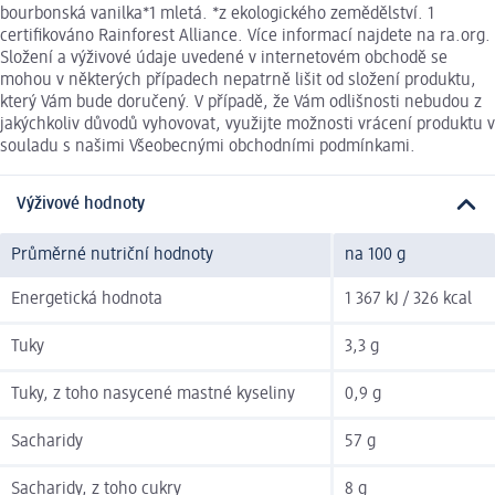
bourbonská vanilka*1 mletá. *z ekologického zemědělství. 1
certifikováno Rainforest Alliance. Více informací najdete na ra.org.
Složení a výživové údaje uvedené v internetovém obchodě se
mohou v některých případech nepatrně lišit od složení produktu,
který Vám bude doručený. V případě, že Vám odlišnosti nebudou z
jakýchkoliv důvodů vyhovovat, využijte možnosti vrácení produktu v
souladu s našimi Všeobecnými obchodními podmínkami.
Výživové hodnoty
Průměrné nutriční hodnoty
na 100 g
Energetická hodnota
1 367 kJ / 326 kcal
Tuky
3,3 g
Tuky, z toho nasycené mastné kyseliny
0,9 g
Sacharidy
57 g
Sacharidy, z toho cukry
8 g