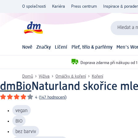
O společnosti
Kariéra
Press centrum
Inspirace & poraden
Hledat a n
Nově
Značky
Líčení
Pleť, tělo & parfémy
Men's Wor
Doprava zdarma při nákupu od 1
Domů
Výživa
Omáčky & koření
Koření
dmBio
Naturland skořice mle
4
(
147 hodnocení
)
vegan
BIO
bez barviv