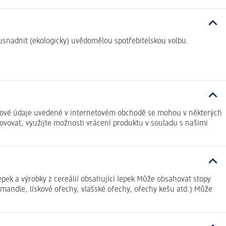
i usnadnit (ekologicky) uvědomělou spotřebitelskou volbu.
živové údaje uvedené v internetovém obchodě se mohou v některých
ovovat, využijte možnosti vrácení produktu v souladu s našimi
epek a výrobky z cereálií obsahující lepek Může obsahovat stopy
 mandle, lískové ořechy, vlašské ořechy, ořechy kešu atd.) Může