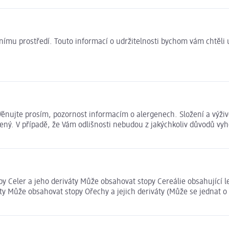
ivotnímu prostředí. Touto informací o udržitelnosti bychom vám chtěl
. Věnujte prosím, pozornost informacím o alergenech. Složení a vý
ený. V případě, že Vám odlišnosti nebudou z jakýchkoliv důvodů vyh
y Celer a jeho deriváty Může obsahovat stopy Cereálie obsahující l
ty Může obsahovat stopy Ořechy a jejich deriváty (Může se jednat o