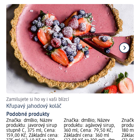
Zamilujete si ho vy i vaši blízcí
Ma
Křupavý jahodový koláč
Pi
Podobné produkty
Značka: dmBio; Název
Značka: dmBio; Název
Značka: 
produktu: javorový sirup
produktu: agávový sirup,
produktu:
stupně C, 375 ml; Cena:
360 ml; Cena: 79,50 Kč;
180 ml; 
159,00 Kč; Základní cena:
Základní cena: 360 ml
Základní