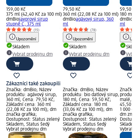
159,00 Kč
79,50 Kč
59,50 Kč
375 ml (42,40 Kč za 100 ml)
360 ml (22,08 Kč za 100 ml)
180 ml (
dmBio
javorový sirup
dmBio
agávový sirup, 360
dmBio
bi
stupně C, 375 ml
ml
ml
(15)
(78)
Upozornění
Upozornění
Upoz
Skladem
Skladem
Skla
Vybrat prodejnu dm
Vybrat prodejnu dm
Vybra
Zákazníci také zakoupili
Značka: dmBio; Název
Značka: dmBio; Název
Značka: 
produktu: agávový sirup,
produktu: bio datlový sirup,
produktu
360 ml; Cena: 79,50 Kč;
180 ml; Cena: 59,50 Kč;
malé, 1 
Základní cena: 360 ml
Základní cena: 180 ml
45,50 Kč
(22,08 Kč za 100 ml); dm
(33,06 Kč za 100 ml); dm
1 000 g (
značka grafika;
značka grafika;
dm značk
Dostupnost: Status zelený
Dostupnost: Status zelený
Dostupno
Skladem, Status šedý
Skladem, Status šedý
Skladem,
Vybrat prodejnu dm
Vybrat prodejnu dm
Vybrat p