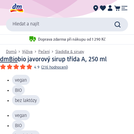
Hledat a najít
Doprava zdarma při nákupu od 1 290 Kč
Domů
Výživa
Pečení
Sladidla & sirupy
dmBio
bio javorový sirup třída A, 250 ml
4.9
(
216 hodnocení
)
vegan
BIO
bez laktózy
vegan
BIO