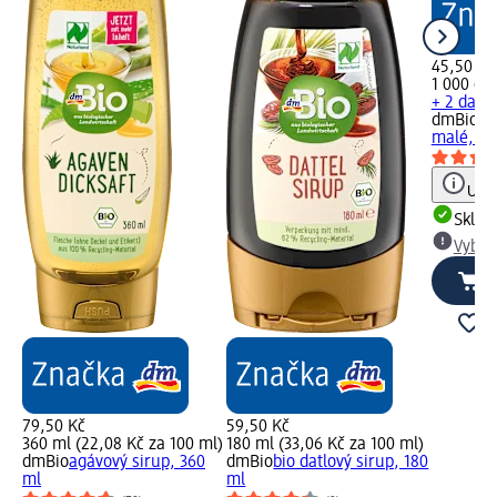
45,50 Kč
1 000 g (
+ 2 další
dmBio
bi
malé, 1 
Upoz
Skla
Vybra
79,50 Kč
59,50 Kč
360 ml (22,08 Kč za 100 ml)
180 ml (33,06 Kč za 100 ml)
dmBio
agávový sirup, 360
dmBio
bio datlový sirup, 180
ml
ml