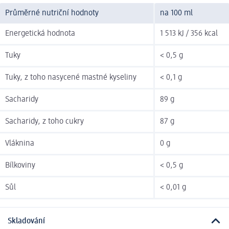
Průměrné nutriční hodnoty
na 100 ml
Energetická hodnota
1 513 kJ / 356 kcal
Tuky
< 0,5 g
Tuky, z toho nasycené mastné kyseliny
< 0,1 g
Sacharidy
89 g
Sacharidy, z toho cukry
87 g
Vláknina
0 g
Bílkoviny
< 0,5 g
Sůl
< 0,01 g
Skladování