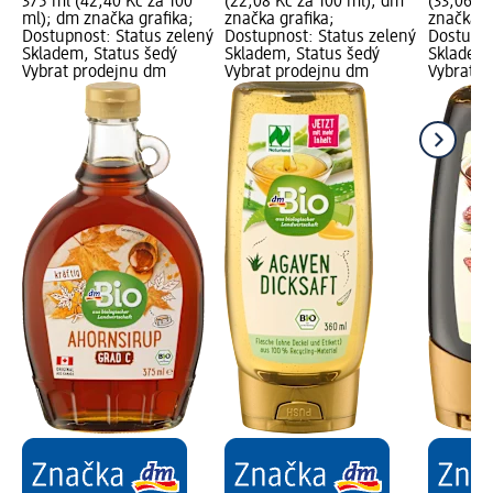
375 ml (42,40 Kč za 100
(22,08 Kč za 100 ml); dm
(33,06 K
ml); dm značka grafika;
značka grafika;
značka g
Dostupnost: Status zelený
Dostupnost: Status zelený
Dostupno
Skladem, Status šedý
Skladem, Status šedý
Skladem,
Vybrat prodejnu dm
Vybrat prodejnu dm
Vybrat p