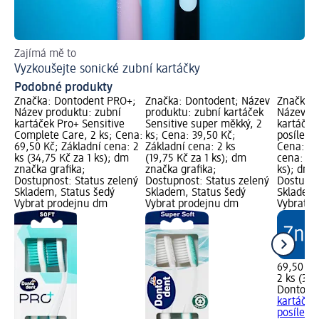
Zajímá mě to
Ra
Vyzkoušejte sonické zubní kartáčky
Co
Podobné produkty
Značka: Dontodent PRO+;
Značka: Dontodent; Název
Značka:
Název produktu: zubní
produktu: zubní kartáček
Název pr
kartáček Pro+ Sensitive
Sensitive super měkký, 2
kartáček
Complete Care, 2 ks; Cena:
ks; Cena: 39,50 Kč;
posílení 
69,50 Kč; Základní cena: 2
Základní cena: 2 ks
Cena: 69
ks (34,75 Kč za 1 ks); dm
(19,75 Kč za 1 ks); dm
cena: 2 k
značka grafika;
značka grafika;
ks); dm 
Dostupnost: Status zelený
Dostupnost: Status zelený
Dostupno
Skladem, Status šedý
Skladem, Status šedý
Skladem,
Vybrat prodejnu dm
Vybrat prodejnu dm
Vybrat p
69,50 Kč
2 ks (34,
Dontode
kartáček
posílení 