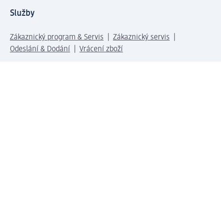
Služby
Zákaznický program & Servis
Zákaznický servis
Odeslání & Dodání
Vrácení zboží
Společnost
O společnosti
Společenská odpovědnost
Kariéra
Press centrum
Svět dm
Platební možnosti