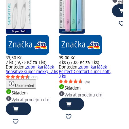
Vybra
39,50 Kč
99,00 Kč
2 ks (19,75 Kč za 1 ks)
3 ks (33,00 Kč za 1 ks)
Dontodent
zubní kartáček
Dontodent
zubní kartáček
Sensitive super měkký, 2 ks
Perfect Comfort super soft,
3 ks
(130)
(86)
Upozornění
Skladem
Skladem
Vybrat prodejnu dm
Vybrat prodejnu dm