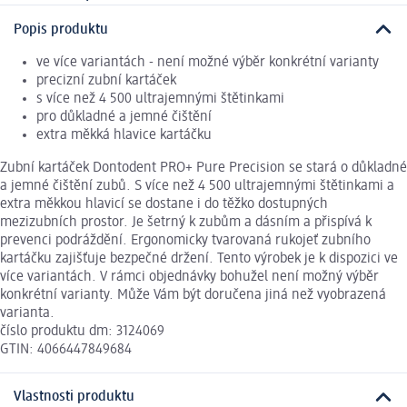
Popis produktu
ve více variantách - není možné výběr konkrétní varianty
precizní zubní kartáček
s více než 4 500 ultrajemnými štětinkami
pro důkladné a jemné čištění
extra měkká hlavice kartáčku
Zubní kartáček Dontodent PRO+ Pure Precision se stará o důkladné
a jemné čištění zubů. S více než 4 500 ultrajemnými štětinkami a
extra měkkou hlavicí se dostane i do těžko dostupných
mezizubních prostor. Je šetrný k zubům a dásním a přispívá k
prevenci podráždění. Ergonomicky tvarovaná rukojeť zubního
kartáčku zajišťuje bezpečné držení. Tento výrobek je k dispozici ve
více variantách. V rámci objednávky bohužel není možný výběr
konkrétní varianty. Může Vám být doručena jiná než vyobrazená
varianta.
číslo produktu dm: 3124069
GTIN: 4066447849684
Vlastnosti produktu