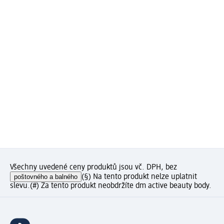
Všechny uvedené ceny produktů jsou vč. DPH, bez
poštovného a balného
(§) Na tento produkt nelze uplatnit
slevu.
(#) Za tento produkt neobdržíte dm active beauty body.