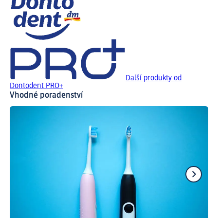
Další produkty od
Dontodent PRO+
Vhodné poradenství