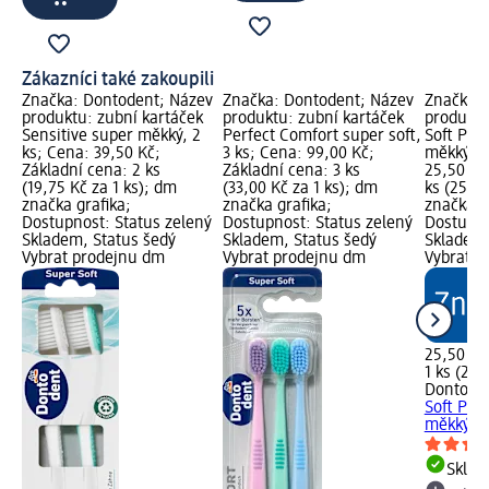
Zákazníci také zakoupili
Značka: Dontodent; Název
Značka: Dontodent; Název
Značka: 
produktu: zubní kartáček
produktu: zubní kartáček
produktu
Sensitive super měkký, 2
Perfect Comfort super soft,
Soft Pro
ks; Cena: 39,50 Kč;
3 ks; Cena: 99,00 Kč;
měkký, 1
Základní cena: 2 ks
Základní cena: 3 ks
25,50 Kč
(19,75 Kč za 1 ks); dm
(33,00 Kč za 1 ks); dm
ks (25,50
značka grafika;
značka grafika;
značka g
Dostupnost: Status zelený
Dostupnost: Status zelený
Dostupno
Skladem, Status šedý
Skladem, Status šedý
Skladem,
Vybrat prodejnu dm
Vybrat prodejnu dm
Vybrat p
25,50 Kč
1 ks (25,
Dontode
Soft Pro
měkký, 1
Skla