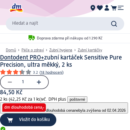
Hledat a najít
Doprava zdarma při nákupu od 1 290 Kč
Domů
Péče o zdraví
Zubní hygiena
Zubní kartáčky
Dontodent PRO+
zubní kartáček Sensitive Pure
Precision, ultra měkký, 2 ks
3.2
(
18 hodnocení
)
84,50 Kč
2 ks (42,25 Kč za 1 ks)
vč. DPH plus
poštovné
dlouhodobá cena
nebyla zvýšena od 02.04.2026
Vložit do košíku