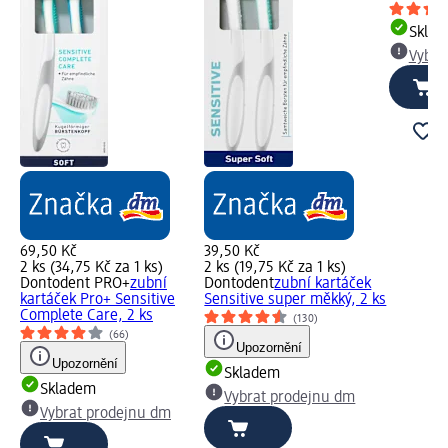
Skla
Vybra
69,50 Kč
39,50 Kč
2 ks (34,75 Kč za 1 ks)
2 ks (19,75 Kč za 1 ks)
Dontodent PRO+
zubní
Dontodent
zubní kartáček
kartáček Pro+ Sensitive
Sensitive super měkký, 2 ks
Complete Care, 2 ks
(130)
(66)
Upozornění
Upozornění
Skladem
Skladem
Vybrat prodejnu dm
Vybrat prodejnu dm