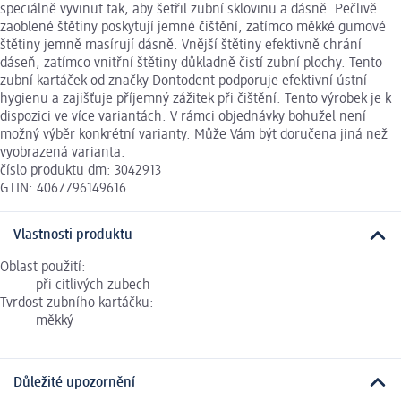
speciálně vyvinut tak, aby šetřil zubní sklovinu a dásně. Pečlivě
zaoblené štětiny poskytují jemné čištění, zatímco měkké gumové
štětiny jemně masírují dásně. Vnější štětiny efektivně chrání
dáseň, zatímco vnitřní štětiny důkladně čistí zubní plochy. Tento
zubní kartáček od značky Dontodent podporuje efektivní ústní
hygienu a zajišťuje příjemný zážitek při čištění. Tento výrobek je k
dispozici ve více variantách. V rámci objednávky bohužel není
možný výběr konkrétní varianty. Může Vám být doručena jiná než
vyobrazená varianta.
číslo produktu dm: 3042913
GTIN: 4067796149616
Vlastnosti produktu
Oblast použití:
při citlivých zubech
Tvrdost zubního kartáčku:
měkký
Důležité upozornění