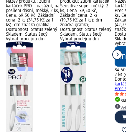
Název produktu: zubní
produktu: zubní kartáček
Název pr
kartáček PRO+ masážní, na
Sensitive super měkký, 2
kartáček
posílení dásní, měkký, 2 ks;
ks; Cena: 39,50 Kč;
Precisio
Cena: 69,50 Kč; Základní
Základní cena: 2 ks
ks; Cena
cena: 2 ks (34,75 Kč za 1
(19,75 Kč za 1 ks); dm
Základní
ks); dm značka grafika;
značka grafika;
(42,25 Kč
Dostupnost: Status zelený
Dostupnost: Status zelený
značka g
Skladem, Status šedý
Skladem, Status šedý
Dostupno
Vybrat prodejnu dm
Vybrat prodejnu dm
Skladem,
Vybrat p
84,50 Kč
2 ks (42,
Dontode
kartáček
Precision
Skla
Vybra