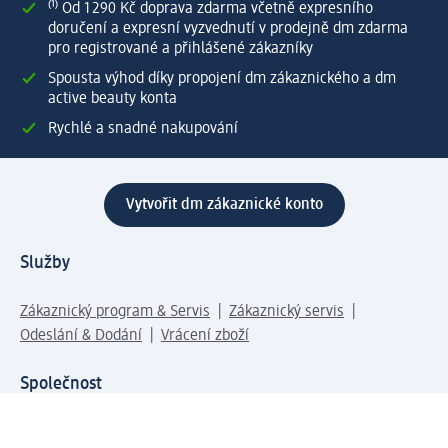
⁽¹⁾ Od 1 290 Kč doprava zdarma včetně expresního
doručení a expresní vyzvednutí v prodejně dm zdarma
pro registrované a přihlášené zákazníky
Spousta výhod díky propojení dm zákaznického a dm
active beauty konta
Rychlé a snadné nakupování
Vytvořit dm zákaznické konto
Služby
Zákaznický program & Servis
Zákaznický servis
Odeslání & Dodání
Vrácení zboží
Společnost
O společnosti
Společenská odpovědnost
Kariéra