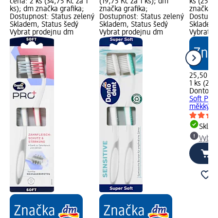
cena: 2 ks (34,75 Kč za 1
(19,75 Kč za 1 ks); dm
ks (25,50
ks); dm značka grafika;
značka grafika;
značka g
Dostupnost: Status zelený
Dostupnost: Status zelený
Dostupno
Skladem, Status šedý
Skladem, Status šedý
Skladem,
Vybrat prodejnu dm
Vybrat prodejnu dm
Vybrat p
25,50 Kč
1 ks (25,
Dontode
Soft Pro
měkký, 1
Skla
Vybra