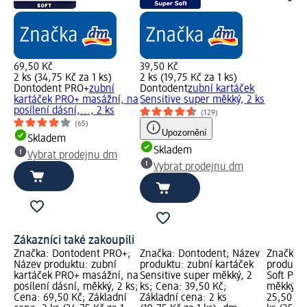
69,50 Kč
39,50 Kč
2 ks (34,75 Kč za 1 ks)
2 ks (19,75 Kč za 1 ks)
Dontodent PRO+
zubní
Dontodent
zubní kartáček
kartáček PRO+ masážní, na
Sensitive super měkký, 2 ks
posílení dásní,..., 2 ks
(129)
(65)
Upozornění
Skladem
Skladem
Vybrat prodejnu dm
Vybrat prodejnu dm
Zákazníci také zakoupili
Značka: Dontodent PRO+;
Značka: Dontodent; Název
Značka: 
Název produktu: zubní
produktu: zubní kartáček
produktu
kartáček PRO+ masážní, na
Sensitive super měkký, 2
Soft Pro
posílení dásní, měkký, 2 ks;
ks; Cena: 39,50 Kč;
měkký, 1
Cena: 69,50 Kč; Základní
Základní cena: 2 ks
25,50 Kč