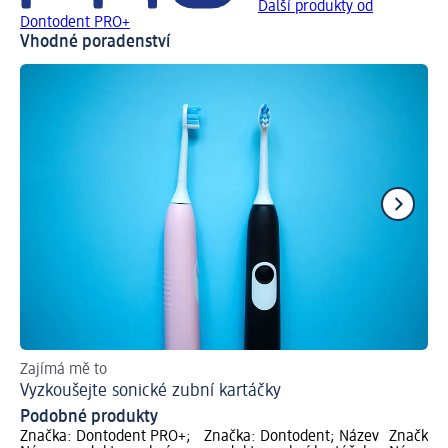
Další produkty od
Dontodent PRO+
Vhodné poradenství
Zajímá mě to
Ra
Vyzkoušejte sonické zubní kartáčky
Co
Podobné produkty
Značka: Dontodent PRO+;
Značka: Dontodent; Název
Značka: