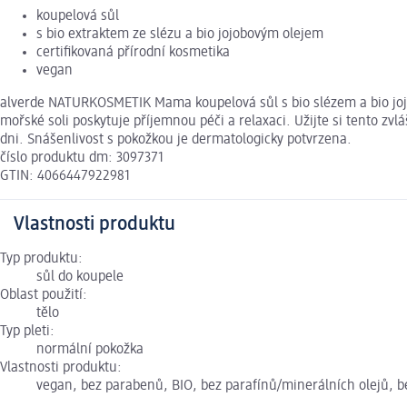
koupelová sůl
s bio extraktem ze slézu a bio jojobovým olejem
certifikovaná přírodní kosmetika
vegan
alverde NATURKOSMETIK Mama koupelová sůl s bio slézem a bio jojo
mořské soli poskytuje příjemnou péči a relaxaci. Užijte si tento 
dni. Snášenlivost s pokožkou je dermatologicky potvrzena.
číslo produktu dm: 3097371
GTIN: 4066447922981
Vlastnosti produktu
Typ produktu:
sůl do koupele
Oblast použití:
tělo
Typ pleti:
normální pokožka
Vlastnosti produktu:
vegan, bez parabenů, BIO, bez parafínů/minerálních olejů, b