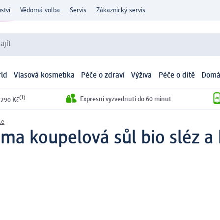
ství
Vědomá volba
Servis
Zákaznický servis
ajít
ld
Vlasová kosmetika
Péče o zdraví
Výživa
Péče o dítě
Domá
(1)
Expresní vyzvednutí do 60 minut
 290 Kč
le
ma koupelová sůl bio sléz a b