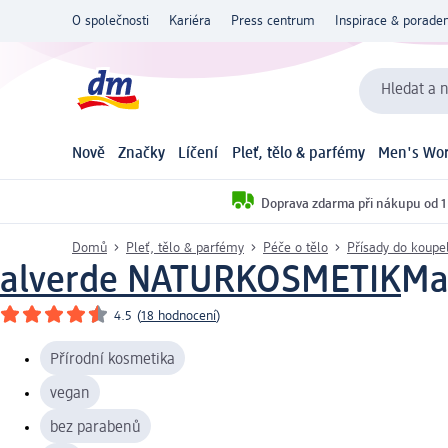
O společnosti
Kariéra
Press centrum
Inspirace & poraden
Hledat a n
Nově
Značky
Líčení
Pleť, tělo & parfémy
Men's Wor
Doprava zdarma při nákupu od 1
Domů
Pleť, tělo & parfémy
Péče o tělo
Přísady do koupe
alverde NATURKOSMETIK
Ma
4.5
(
18 hodnocení
)
Přírodní kosmetika
vegan
bez parabenů