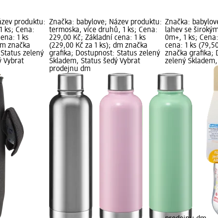
ázev produktu:
Značka: babylove; Název produktu:
Značka: babylov
1 ks; Cena:
termoska, více druhů, 1 ks; Cena:
lahev se široký
cena: 1 ks
229,00 Kč; Základní cena: 1 ks
0m+, 1 ks; Cena:
 dm značka
(229,00 Kč za 1 ks); dm značka
cena: 1 ks (79,5
 Status zelený
grafika; Dostupnost: Status zelený
značka grafika; 
ý Vybrat
Skladem, Status šedý Vybrat
zelený Skladem,
prodejnu dm