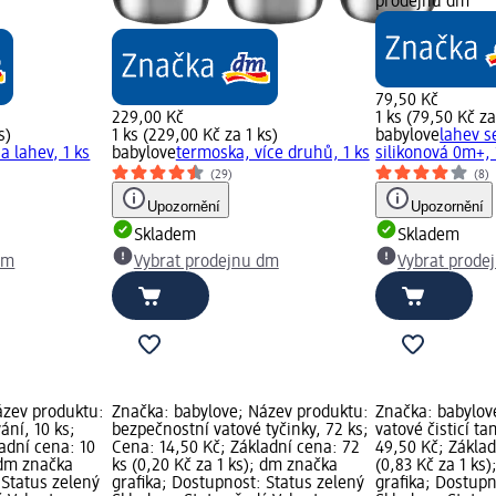
prodejnu dm
79,50 Kč
229,00 Kč
1 ks (79,50 Kč za
s)
1 ks (229,00 Kč za 1 ks)
babylove
lahev s
a lahev, 1 ks
babylove
termoska, více druhů, 1 ks
silikonová 0m+, 
(29)
(8)
Upozornění
Upozornění
Skladem
Skladem
dm
Vybrat prodejnu dm
Vybrat prode
ázev produktu:
Značka: babylove; Název produktu:
Značka: babylov
ání, 10 ks;
bezpečnostní vatové tyčinky, 72 ks;
vatové čisticí t
adní cena: 10
Cena: 14,50 Kč; Základní cena: 72
49,50 Kč; Základ
; dm značka
ks (0,20 Kč za 1 ks); dm značka
(0,83 Kč za 1 ks
 Status zelený
grafika; Dostupnost: Status zelený
grafika; Dostupn