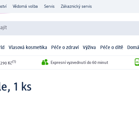
ství
Vědomá volba
Servis
Zákaznický servis
ajít
ld
Vlasová kosmetika
Péče o zdraví
Výživa
Péče o dítě
Domá
(1)
Expresní vyzvednutí do 60 minut
 290 Kč
e, 1 ks