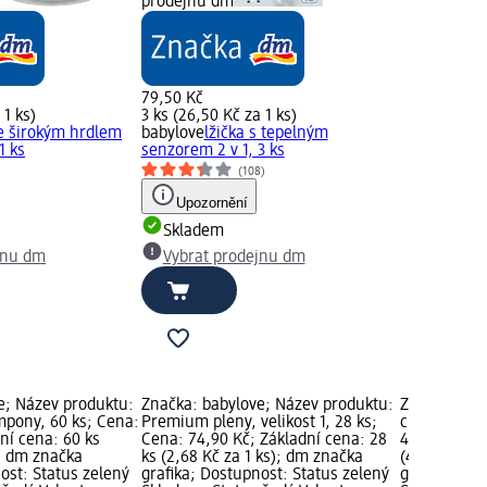
prodejnu dm
79,50 Kč
 1 ks)
3 ks (26,50 Kč za 1 ks)
e širokým hrdlem
babylove
lžička s tepelným
1 ks
senzorem 2 v 1, 3 ks
(108)
Upozornění
Skladem
jnu dm
Vybrat prodejnu dm
e; Název produktu:
Značka: babylove; Název produktu:
Značka: bab
ampony, 60 ks; Cena:
Premium pleny, velikost 1, 28 ks;
chladicí kou
ní cena: 60 ks
Cena: 74,90 Kč; Základní cena: 28
49,50 Kč; Zá
); dm značka
ks (2,68 Kč za 1 ks); dm značka
(49,50 Kč z
ost: Status zelený
grafika; Dostupnost: Status zelený
grafika; Do