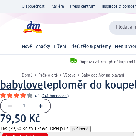
O společnosti
Kariéra
Press centrum
Inspirace & poraden
Hledat a n
Nově
Značky
Líčení
Pleť, tělo & parfémy
Men's Wor
Doprava zdarma při nákupu od 1
Domů
Péče o dítě
Výbava
Baby doplňky na plavání
babylove
teploměr do koupel
4.1
(
241 hodnocení
)
79,50 Kč
1 ks (79,50 Kč za 1 ks)
vč. DPH plus
poštovné