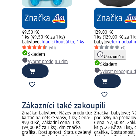
49,50 Kč
129,00 Kč
1 ks (49,50 Kč za 1 ks)
1 ks (129,00 Kč za 1 k
babylove
chladicí kousátko, 1 ks
babylove
termoobal n
(411)
(9)
Skladem
Upozornění
Vybrat prodejnu dm
Skladem
Vybrat prodejnu 
Zákazníci také zakoupili
Značka: babylove; Název produktu:
Značka: babylove; N
kartáč na dětské vlasy, 1 ks; Cena:
podložky na přebalov
99,00 Kč; Základní cena: 1 ks
Cena: 52,50 Kč; Zákl
(99,00 Kč za 1 ks); dm značka
ks (5,25 Kč za 1 ks)
grafika; Dostupnost: Status zelený
grafika; Dostupnost: