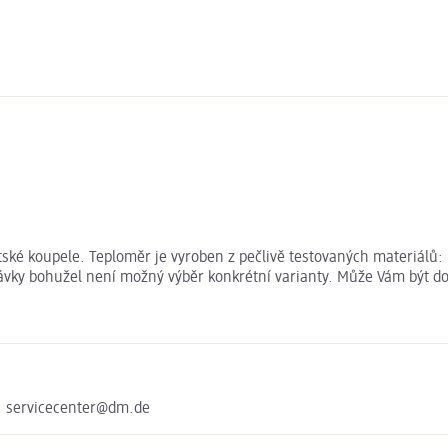
tské koupele. Teploměr je vyroben z pečlivě testovaných materiálů:
dnávky bohužel není možný výběr konkrétní varianty. Může Vám být d
, servicecenter@dm.de