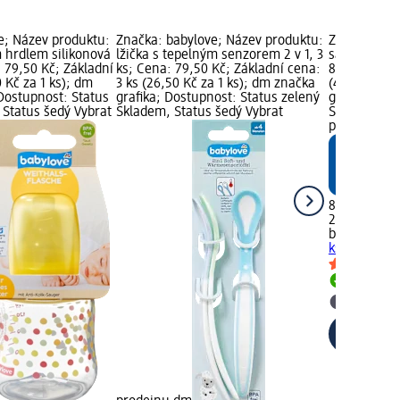
e; Název produktu:
Značka: babylove; Název produktu:
Značka: bab
m hrdlem silikonová
lžička s tepelným senzorem 2 v 1, 3
sada na čiš
 79,50 Kč; Základní
ks; Cena: 79,50 Kč; Základní cena:
89,50 Kč; Zá
0 Kč za 1 ks); dm
3 ks (26,50 Kč za 1 ks); dm značka
(44,75 Kč z
Dostupnost: Status
grafika; Dostupnost: Status zelený
grafika; Do
 Status šedý Vybrat
Skladem, Status šedý Vybrat
Skladem, St
prodejnu d
89,50 Kč
2 ks (44,75 
babylove
sad
ks
Skladem
Vybrat p