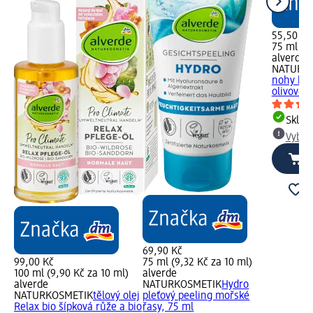
55,50 Kč
75 ml (7,
alverde
NATURK
nohy bio
olivové 
Skla
Vybra
69,90 Kč
99,00 Kč
75 ml (9,32 Kč za 10 ml)
100 ml (9,90 Kč za 10 ml)
alverde
alverde
NATURKOSMETIK
Hydro
NATURKOSMETIK
tělový olej
pleťový peeling mořské
Relax bio šípková růže a bio
řasy, 75 ml