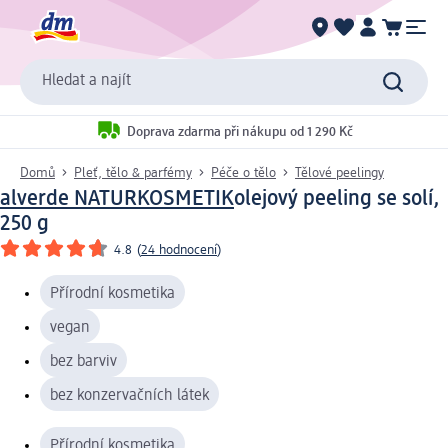
Hledat a najít
Doprava zdarma při nákupu od 1 290 Kč
Domů
Pleť, tělo & parfémy
Péče o tělo
Tělové peelingy
alverde NATURKOSMETIK
olejový peeling se solí,
250 g
4.8
(
24 hodnocení
)
Přírodní kosmetika
vegan
bez barviv
bez konzervačních látek
Přírodní kosmetika