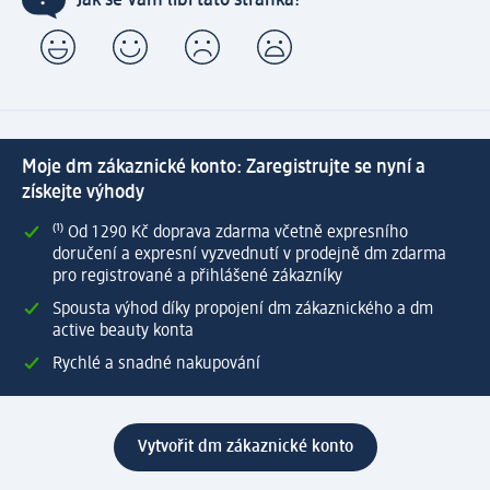
Jak se Vám líbí tato stránka?
Moje dm zákaznické konto: Zaregistrujte se nyní a
získejte výhody
⁽¹⁾ Od 1 290 Kč doprava zdarma včetně expresního
doručení a expresní vyzvednutí v prodejně dm zdarma
pro registrované a přihlášené zákazníky
Spousta výhod díky propojení dm zákaznického a dm
active beauty konta
Rychlé a snadné nakupování
Vytvořit dm zákaznické konto