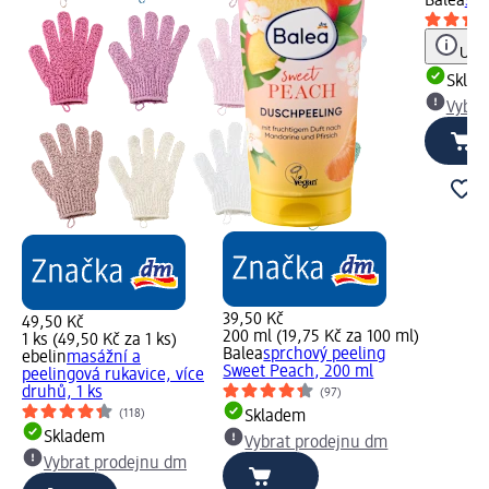
Balea
spr
Upoz
Skla
Vybra
39,50 Kč
49,50 Kč
200 ml (19,75 Kč za 100 ml)
1 ks (49,50 Kč za 1 ks)
Balea
sprchový peeling
ebelin
masážní a
Sweet Peach, 200 ml
peelingová rukavice, více
druhů, 1 ks
(97)
(118)
Skladem
Skladem
Vybrat prodejnu dm
Vybrat prodejnu dm