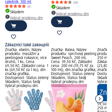
rakytník, 100 ml
(10)
(3)
Skladem
Skladem
Vybrat prodejnu dm
Vybrat prodejnu dm
Zákazníci také zakoupili
Značka: ebelin; Název
Značka: Balea; Název
Značka: 
produktu: masážní a
produktu: sprchový peeling
produktu
peelingová rukavice, více
Sweet Peach, 200 ml;
250 ml; 
druhů, 1 ks; Cena:
Cena: 39,50 Kč; Základní
Základní
49,50 Kč; Základní cena: 1
cena: 200 ml (19,75 Kč za
(23,80 K
ks (49,50 Kč za 1 ks); dm
100 ml); dm značka grafika;
značka g
značka grafika;
Dostupnost: Status zelený
Dostupno
Dostupnost: Status zelený
Skladem, Status šedý
Skladem,
Skladem, Status šedý
Vybrat prodejnu dm
Vybrat p
Vybrat prodejnu dm
59,50 Kč
250 ml (