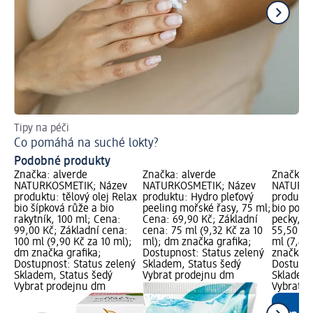
Tipy na péči
Př
Co pomáhá na suché lokty?
Ja
Podobné produkty
Značka: alverde
Značka: alverde
Značka: 
NATURKOSMETIK; Název
NATURKOSMETIK; Název
NATURKO
produktu: tělový olej Relax
produktu: Hydro pleťový
produktu
bio šípková růže a bio
peeling mořské řasy, 75 ml;
bio pome
rakytník, 100 ml; Cena:
Cena: 69,90 Kč; Základní
pecky, 7
99,00 Kč; Základní cena:
cena: 75 ml (9,32 Kč za 10
55,50 Kč
100 ml (9,90 Kč za 10 ml);
ml); dm značka grafika;
ml (7,40
dm značka grafika;
Dostupnost: Status zelený
značka g
Dostupnost: Status zelený
Skladem, Status šedý
Dostupno
Skladem, Status šedý
Vybrat prodejnu dm
Skladem,
Vybrat prodejnu dm
Vybrat p