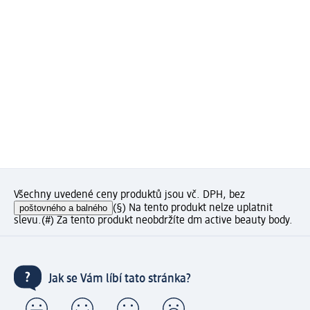
Všechny uvedené ceny produktů jsou vč. DPH, bez
poštovného a balného
(§) Na tento produkt nelze uplatnit
slevu.
(#) Za tento produkt neobdržíte dm active beauty body.
Jak se Vám líbí tato stránka?