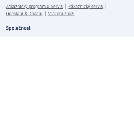
Zákaznický program & Servis
Zákaznický servis
Odeslání & Dodání
Vrácení zboží
Společnost
O společnosti
Společenská odpovědnost
Kariéra
Press centrum
Svět dm
Platební možnosti