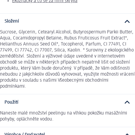
Ekoznačky a co se za nimi skrývá
Složení
Sucrose, Glycerin, Cetearyl Alcohol, Butyrospermum Parkii Butter,
Aqua, Cocamidopropyl Betaine, Rubus Fruticosus Fruit Extract*,
Helianthus Annuus Seed Oil*, Tocopherol, Parfum, CI 77491, CI
77499, CI 77742, CI 77007, Silica, Kaolin. * Suroviny z ekologického
zemědělství. Složení a výživové údaje uvedené v internetovém
obchodě se může v některých případech nepatrně lišit od složení
produktu, který Vám bude doručený. V případě, že Vám odlišnosti
nebudou z jakýchkoliv důvodů vyhovovat, využijte možnosti vrácení
produktu v souladu s našimi Všeobecnými obchodními
podmínkami.
Použití
Naneste malé množství peelingu na vlhkou pokožku masážními
pohyby, opláchněte vodou.