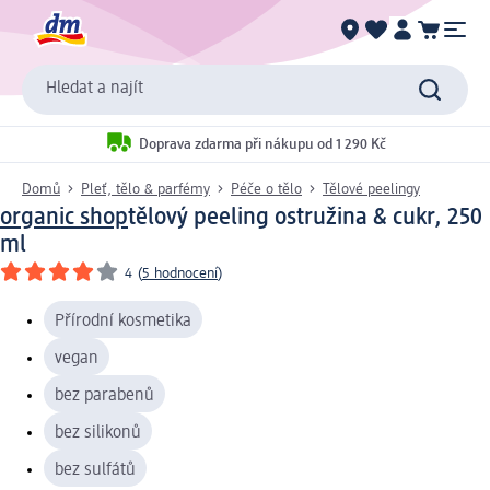
Hledat a najít
Doprava zdarma při nákupu od 1 290 Kč
Domů
Pleť, tělo & parfémy
Péče o tělo
Tělové peelingy
organic shop
tělový peeling ostružina & cukr, 250
ml
4
(
5 hodnocení
)
Přírodní kosmetika
vegan
bez parabenů
bez silikonů
bez sulfátů