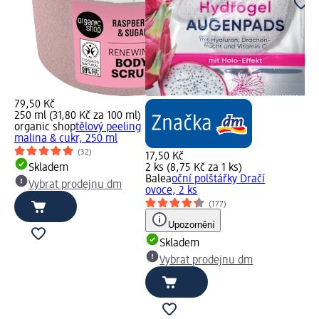
79,50 Kč
250 ml (31,80 Kč za 100 ml)
organic shop
tělový peeling
malina & cukr, 250 ml
(32)
17,50 Kč
Skladem
2 ks (8,75 Kč za 1 ks)
Balea
oční polštářky Dračí
Vybrat prodejnu dm
ovoce, 2 ks
(177)
Upozornění
Skladem
Vybrat prodejnu dm