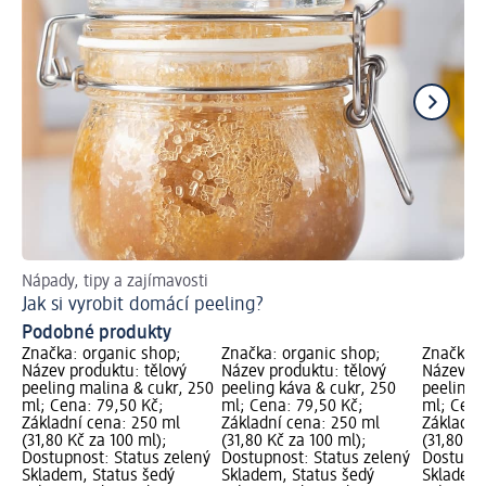
Nápady, tipy a zajímavosti
Př
Jak si vyrobit domácí peeling?
Ja
Podobné produkty
Značka: organic shop;
Značka: organic shop;
Značka: 
Název produktu: tělový
Název produktu: tělový
Název pr
peeling malina & cukr, 250
peeling káva & cukr, 250
peeling 
ml; Cena: 79,50 Kč;
ml; Cena: 79,50 Kč;
ml; Cena
Základní cena: 250 ml
Základní cena: 250 ml
Základní
(31,80 Kč za 100 ml);
(31,80 Kč za 100 ml);
(31,80 Kč
Dostupnost: Status zelený
Dostupnost: Status zelený
Dostupno
Skladem, Status šedý
Skladem, Status šedý
Skladem,