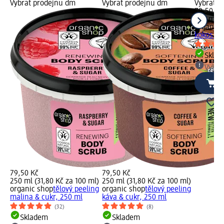
Vybrat prodejnu dm
Vybrat prodejnu dm
Vybrat p
79,50 Kč
250 ml (
organic 
kokos & 
Skla
Vybra
79,50 Kč
79,50 Kč
250 ml (31,80 Kč za 100 ml)
250 ml (31,80 Kč za 100 ml)
organic shop
tělový peeling
organic shop
tělový peeling
malina & cukr, 250 ml
káva & cukr, 250 ml
(32)
(8)
Skladem
Skladem