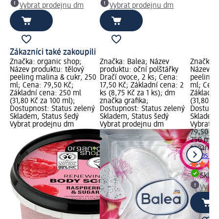
Vybrat prodejnu dm
Vybrat prodejnu dm
Zákazníci také zakoupili
Značka: organic shop;
Značka: Balea; Název
Značka: 
Název produktu: tělový
produktu: oční polštářky
Název pr
peeling malina & cukr, 250
Dračí ovoce, 2 ks; Cena:
peeling 
ml; Cena: 79,50 Kč;
17,50 Kč; Základní cena: 2
ml; Cena
Základní cena: 250 ml
ks (8,75 Kč za 1 ks); dm
Základní
(31,80 Kč za 100 ml);
značka grafika;
(31,80 Kč
Dostupnost: Status zelený
Dostupnost: Status zelený
Dostupno
Skladem, Status šedý
Skladem, Status šedý
Skladem,
Vybrat prodejnu dm
Vybrat prodejnu dm
Vybrat p
79,50 Kč
250 ml (
organic 
kokos & 
Skla
Vybra