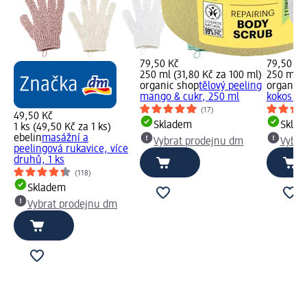
79,50 Kč
79,50 Kč
250 ml (31,80 Kč za 100 ml)
250 ml (
organic shop
tělový peeling
organic 
mango & cukr, 250 ml
kokos & 
(17)
49,50 Kč
Skladem
Skla
1 ks (49,50 Kč za 1 ks)
ebelin
masážní a
Vybrat prodejnu dm
Vybra
peelingová rukavice, více
druhů, 1 ks
(118)
Skladem
Vybrat prodejnu dm