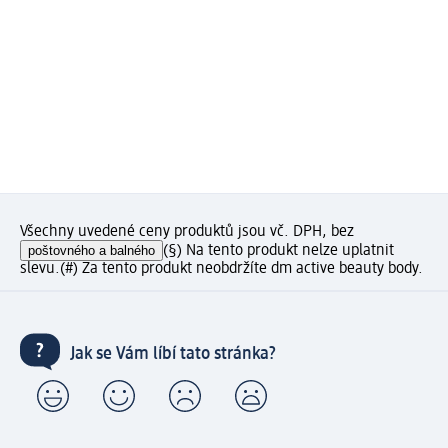
Všechny uvedené ceny produktů jsou vč. DPH, bez
poštovného a balného
(§) Na tento produkt nelze uplatnit
slevu.
(#) Za tento produkt neobdržíte dm active beauty body.
Jak se Vám líbí tato stránka?