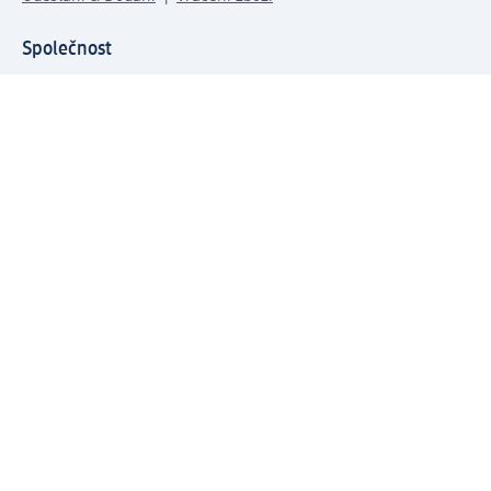
Společnost
O společnosti
Společenská odpovědnost
Kariéra
Press centrum
Svět dm
Platební možnosti
Spojte se s dm