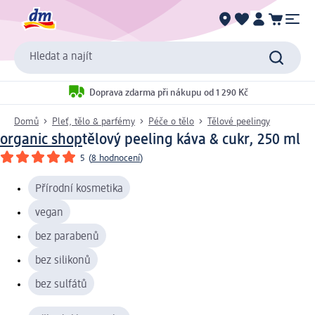
Hledat a najít
Doprava zdarma při nákupu od 1 290 Kč
Domů
Pleť, tělo & parfémy
Péče o tělo
Tělové peelingy
organic shop
tělový peeling káva & cukr, 250 ml
5
(
8 hodnocení
)
Přírodní kosmetika
vegan
bez parabenů
bez silikonů
bez sulfátů