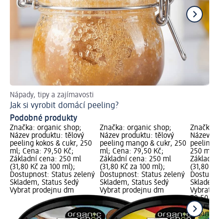
Nápady, tipy a zajímavosti
Př
Jak si vyrobit domácí peeling?
Ja
Podobné produkty
Značka: organic shop;
Značka: organic shop;
Značka: 
Název produktu: tělový
Název produktu: tělový
Název pr
peeling kokos & cukr, 250
peeling mango & cukr, 250
peeling 
ml; Cena: 79,50 Kč;
ml; Cena: 79,50 Kč;
250 ml; 
Základní cena: 250 ml
Základní cena: 250 ml
Základní
(31,80 Kč za 100 ml);
(31,80 Kč za 100 ml);
(31,80 Kč
Dostupnost: Status zelený
Dostupnost: Status zelený
Dostupno
Skladem, Status šedý
Skladem, Status šedý
Skladem,
Vybrat prodejnu dm
Vybrat prodejnu dm
Vybrat p
79,50 Kč
250 ml (
organic 