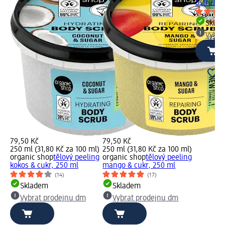
ostružin
Skla
Vybra
79,50 Kč
79,50 Kč
250 ml (31,80 Kč za 100 ml)
250 ml (31,80 Kč za 100 ml)
organic shop
tělový peeling
organic shop
tělový peeling
kokos & cukr, 250 ml
mango & cukr, 250 ml
(14)
(17)
Skladem
Skladem
Vybrat prodejnu dm
Vybrat prodejnu dm