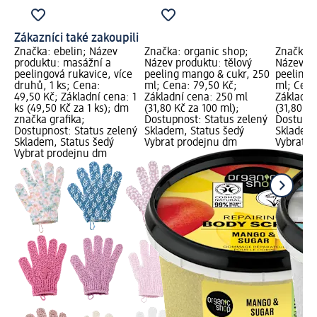
Zákazníci také zakoupili
Značka: ebelin; Název
Značka: organic shop;
Značka: 
produktu: masážní a
Název produktu: tělový
Název pr
peelingová rukavice, více
peeling mango & cukr, 250
peeling 
druhů, 1 ks; Cena:
ml; Cena: 79,50 Kč;
ml; Cena
49,50 Kč; Základní cena: 1
Základní cena: 250 ml
Základní
ks (49,50 Kč za 1 ks); dm
(31,80 Kč za 100 ml);
(31,80 Kč
značka grafika;
Dostupnost: Status zelený
Dostupno
Dostupnost: Status zelený
Skladem, Status šedý
Skladem,
Skladem, Status šedý
Vybrat prodejnu dm
Vybrat p
Vybrat prodejnu dm