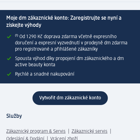
Moje dm zákaznické konto: Zaregistrujte se nyní a
získejte výhody
⁽¹⁾ Od 1 290 Kč doprava zdarma včetně expresního
doručení a expresní vyzvednutí v prodejně dm zdarma
pro registrované a přihlášené zákazníky
Spousta výhod díky propojení dm zákaznického a dm
active beauty konta
Rychlé a snadné nakupování
Vytvořit dm zákaznické konto
Služby
Zákaznický program & Servis
Zákaznický servis
Odeslání & Dodání
Vrácení zboží