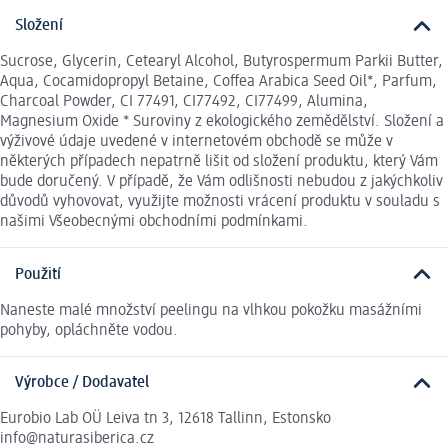
Složení
Sucrose, Glycerin, Cetearyl Alcohol, Butyrospermum Parkii Butter,
Aqua, Cocamidopropyl Betaine, Coffea Arabica Seed Oil*, Parfum,
Charcoal Powder, CI 77491, CI77492, CI77499, Alumina,
Magnesium Oxide * Suroviny z ekologického zemědělství. Složení a
výživové údaje uvedené v internetovém obchodě se může v
některých případech nepatrně lišit od složení produktu, který Vám
bude doručený. V případě, že Vám odlišnosti nebudou z jakýchkoliv
důvodů vyhovovat, využijte možnosti vrácení produktu v souladu s
našimi Všeobecnými obchodními podmínkami.
Použití
Naneste malé množství peelingu na vlhkou pokožku masážními
pohyby, opláchněte vodou.
Výrobce / Dodavatel
Eurobio Lab OÜ Leiva tn 3, 12618 Tallinn, Estonsko
info@naturasiberica.cz