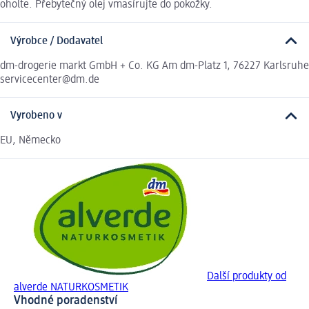
oholte. Přebytečný olej vmasírujte do pokožky.
Výrobce / Dodavatel
dm-drogerie markt GmbH + Co. KG Am dm-Platz 1, 76227 Karlsruhe
servicecenter@dm.de
Vyrobeno v
EU, Německo
Další produkty od
alverde NATURKOSMETIK
Vhodné poradenství