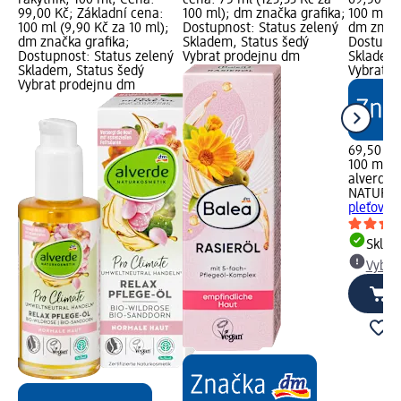
99,00 Kč; Základní cena:
100 ml); dm značka grafika;
100 ml (6
100 ml (9,90 Kč za 10 ml);
Dostupnost: Status zelený
dm značk
dm značka grafika;
Skladem, Status šedý
Dostupno
Dostupnost: Status zelený
Vybrat prodejnu dm
Skladem,
Skladem, Status šedý
Vybrat p
Vybrat prodejnu dm
69,50 Kč
100 ml (6
alverde
NATURK
pleťový o
Skla
Vybra