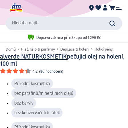
Hledat a najít
Doprava zdarma při nákupu od 1 290 Kč
Domů
Pleť, tělo & parfémy
Depilace & holení
Holicí pěny
alverde NATURKOSMETIK
pečující olej na holení,
100 ml
4.2
(
86 hodnocení
)
Přírodní kosmetika
bez parafínů/minerálních olejů
bez barviv
bez konzervačních látek
Přírodní kosmetika