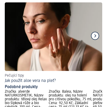
Pečující tipy
Pří
Jak použít aloe vera na pleť?
Ja
Podobné produkty
Značka: alverde
Značka: Balea; Název
Značka: 
NATURKOSMETIK; Název
produktu: olej na holení
NATURKO
produktu: tělový olej Relax
pro citlivou pokožku, 75 ml;
produktu
bio šípková růže a bio
Cena: 92,50 Kč; Základní
pleťový o
rakytník, 100 ml; Cena:
cena: 75 ml (123,33 Kč za
69,50 Kč