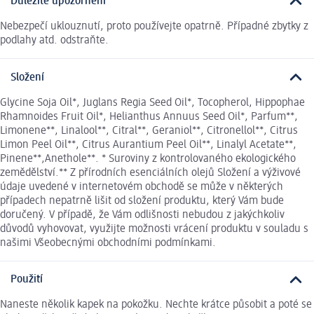
Důležité upozornění
Nebezpečí uklouznutí, proto používejte opatrně. Případné zbytky z
podlahy atd. odstraňte.
Složení
Glycine Soja Oil*, Juglans Regia Seed Oil*, Tocopherol, Hippophae
Rhamnoides Fruit Oil*, Helianthus Annuus Seed Oil*, Parfum**,
Limonene**, Linalool**, Citral**, Geraniol**, Citronellol**, Citrus
Limon Peel Oil**, Citrus Aurantium Peel Oil**, Linalyl Acetate**,
Pinene**,Anethole**. * Suroviny z kontrolovaného ekologického
zemědělství.** Z přírodních esenciálních olejů Složení a výživové
údaje uvedené v internetovém obchodě se může v některých
případech nepatrně lišit od složení produktu, který Vám bude
doručený. V případě, že Vám odlišnosti nebudou z jakýchkoliv
důvodů vyhovovat, využijte možnosti vrácení produktu v souladu s
našimi Všeobecnými obchodními podmínkami.
Použití
Naneste několik kapek na pokožku. Nechte krátce působit a poté se