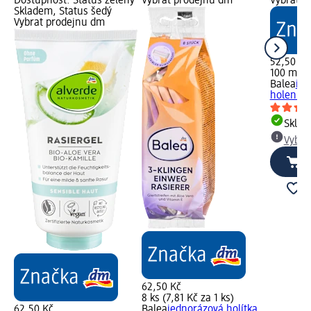
Dostupnost: Status zelený
Vybrat prodejnu dm
Vybrat p
Skladem, Status šedý
Vybrat prodejnu dm
52,50 Kč
100 ml (
Balea
int
holení, 
Skla
Vybra
62,50 Kč
8 ks (7,81 Kč za 1 ks)
62,50 Kč
Balea
jednorázová holítka