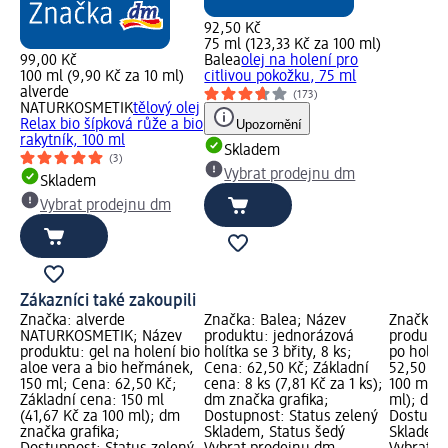
92,50 Kč
75 ml (123,33 Kč za 100 ml)
99,00 Kč
Balea
olej na holení pro
100 ml (9,90 Kč za 10 ml)
citlivou pokožku, 75 ml
alverde
(173)
NATURKOSMETIK
tělový olej
Relax bio šípková růže a bio
Upozornění
rakytník, 100 ml
Skladem
(3)
Vybrat prodejnu dm
Skladem
Vybrat prodejnu dm
Zákazníci také zakoupili
Značka: alverde
Značka: Balea; Název
Značka: 
NATURKOSMETIK; Název
produktu: jednorázová
produktu
produktu: gel na holení bio
holítka se 3 břity, 8 ks;
po holen
aloe vera a bio heřmánek,
Cena: 62,50 Kč; Základní
52,50 Kč
150 ml; Cena: 62,50 Kč;
cena: 8 ks (7,81 Kč za 1 ks);
100 ml (
Základní cena: 150 ml
dm značka grafika;
ml); dm 
(41,67 Kč za 100 ml); dm
Dostupnost: Status zelený
Dostupno
značka grafika;
Skladem, Status šedý
Skladem,