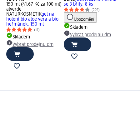
150 ml (41,67 Kč za 100 ml)
se 3 břity, 8 ks
alverde
(202)
NATURKOSMETIK
gel na
holení bio aloe vera a bio
Upozornění
heřmánek, 150 ml
Skladem
(11)
Vybrat prodejnu dm
Skladem
Vybrat prodejnu dm