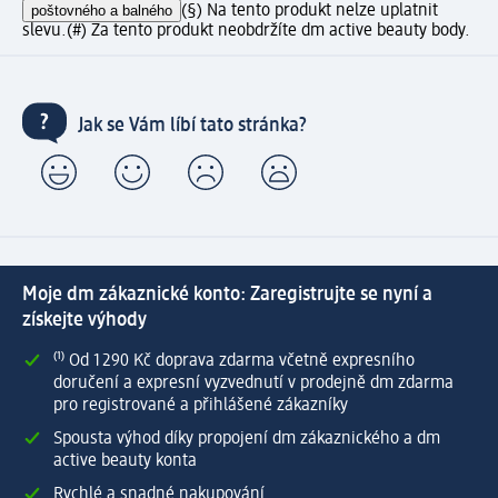
poštovného a balného
(§) Na tento produkt nelze uplatnit
slevu.
(#) Za tento produkt neobdržíte dm active beauty body.
Jak se Vám líbí tato stránka?
Moje dm zákaznické konto: Zaregistrujte se nyní a
získejte výhody
⁽¹⁾ Od 1 290 Kč doprava zdarma včetně expresního
doručení a expresní vyzvednutí v prodejně dm zdarma
pro registrované a přihlášené zákazníky
Spousta výhod díky propojení dm zákaznického a dm
active beauty konta
Rychlé a snadné nakupování