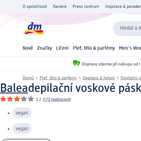
O společnosti
Kariéra
Press centrum
Inspirace & poraden
Hledat a n
Nově
Značky
Líčení
Pleť, tělo & parfémy
Men's Wor
Doprava zdarma při nákupu od 1
Domů
Pleť, tělo & parfémy
Depilace & holení
Depilační 
Balea
depilační voskové pásky
3.2
(
173 hodnocení
)
vegan
vegan