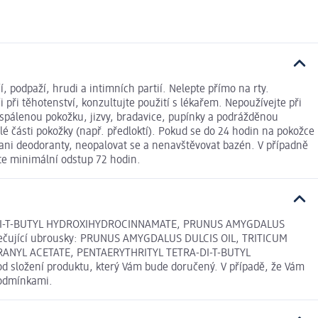
í, podpaží, hrudi a intimních partií. Nelepte přímo na rty.
i těhotenství, konzultujte použití s lékařem. Nepoužívejte při
spálenou pokožku, jizvy, bradavice, pupínky a podrážděnou
 části pokožky (např. předloktí). Pokud se do 24 hodin na pokožce
ani deodoranty, neopalovat se a nenavštěvovat bazén. V případně
te minimální odstup 72 hodin.
A-DI-T-BUTYL HYDROXIHYDROCINNAMATE, PRUNUS AMYGDALUS
čující ubrousky: PRUNUS AMYGDALUS DULCIS OIL, TRITICUM
ANYL ACETATE, PENTAERYTHRITYL TETRA-DI-T-BUTYL
 složení produktu, který Vám bude doručený. V případě, že Vám
podmínkami.