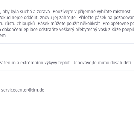
 aby byla suchá a zdravá. Používejte v příjemně vyhřáté místnosti.
Pokud nejde oddělit, znovu jej zahřejte. Přiložte pásek na požadov
 růstu chloupků. Pásek můžete použít několikrát. Pro opětovné použ
Po dokončení epilace odstraňte veškerý přebytečný vosk z kůže poep
jem.
zářením a extrémními výkyvy teplot. Uchovávejte mimo dosah dětí.
e servicecenter@dm.de