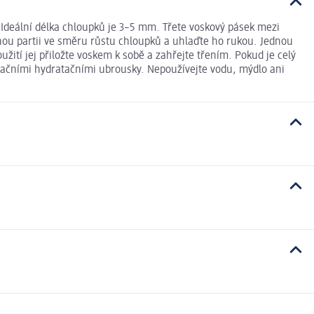
 Ideální délka chloupků je 3–5 mm. Třete voskový pásek mezi
anou partii ve směru růstu chloupků a uhlaďte ho rukou. Jednou
ití jej přiložte voskem k sobě a zahřejte třením. Pokud je celý
ilačními hydratačními ubrousky. Nepoužívejte vodu, mýdlo ani