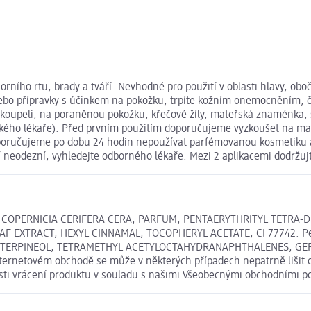
orního rtu, brady a tváří. Nevhodné pro použití v oblasti hlavy, oboč
 přípravky s účinkem na pokožku, trpíte kožním onemocněním, či př
koupeli, na poraněnou pokožku, křečové žíly, mateřská znaménka, 
kého lékaře). Před prvním použitím doporučujeme vyzkoušet na malé
doporučujeme po dobu 24 hodin nepoužívat parfémovanou kosmetiku 
 neodezní, vyhledejte odborného lékaře. Mezi 2 aplikacemi dodržuj
IL, COPERNICIA CERIFERA CERA, PARFUM, PENTAERYTHRITYL TETR
AF EXTRACT, HEXYL CINNAMAL, TOCOPHERYL ACETATE, CI 77742. Pe
E, TERPINEOL, TETRAMETHYL ACETYLOCTAHYDRANAPHTHALENES, GER
netovém obchodě se může v některých případech nepatrně lišit od
osti vrácení produktu v souladu s našimi Všeobecnými obchodními 