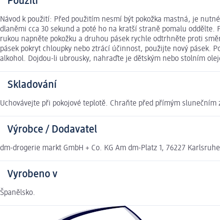
Použití
Návod k použití: Před použitím nesmí být pokožka mastná, je nutné,
dlaněmi cca 30 sekund a poté ho na kratší straně pomalu oddělte. 
rukou napněte pokožku a druhou pásek rychle odtrhněte proti směru
pásek pokryt chloupky nebo ztrácí účinnost, použijte nový pásek. 
alkohol. Dojdou-li ubrousky, nahraďte je dětským nebo stolním ole
Skladování
Uchovávejte při pokojové teplotě. Chraňte před přímým slunečním 
Výrobce / Dodavatel
dm-drogerie markt GmbH + Co. KG Am dm-Platz 1, 76227 Karlsruh
Vyrobeno v
Španělsko.