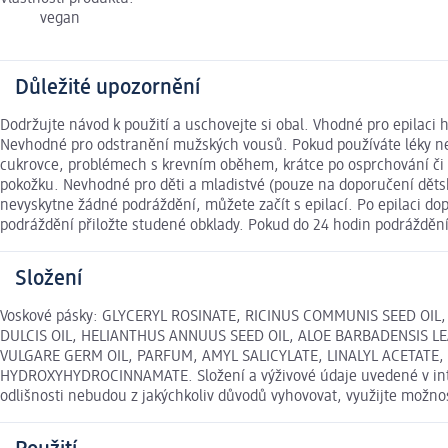
vegan
Důležité upozornění
Dodržujte návod k použití a uschovejte si obal. Vhodné pro epilaci h
Nevhodné pro odstranění mužských vousů. Pokud používáte léky nebo
cukrovce, problémech s krevním oběhem, krátce po osprchování či 
pokožku. Nevhodné pro děti a mladistvé (pouze na doporučení děts
nevyskytne žádné podráždění, můžete začít s epilací. Po epilaci 
podráždění přiložte studené obklady. Pokud do 24 hodin podráždění
Složení
Voskové pásky: GLYCERYL ROSINATE, RICINUS COMMUNIS SEED O
DULCIS OIL, HELIANTHUS ANNUUS SEED OIL, ALOE BARBADENSIS LE
VULGARE GERM OIL, PARFUM, AMYL SALICYLATE, LINALYL ACETAT
HYDROXYHYDROCINNAMATE. Složení a výživové údaje uvedené v inter
odlišnosti nebudou z jakýchkoliv důvodů vyhovovat, využijte možn