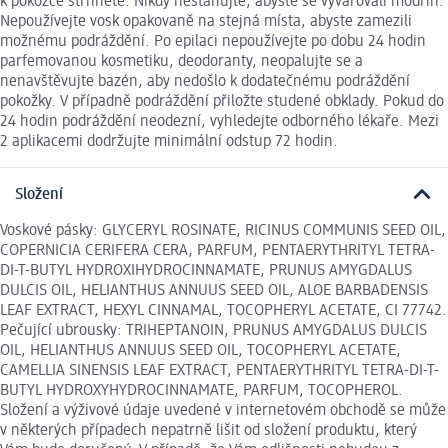
k pokožce strhněte. Nikdy nestahujte, abyste se vyvarovali modřin.
Nepoužívejte vosk opakovaně na stejná místa, abyste zamezili
možnému podráždění. Po epilaci nepoužívejte po dobu 24 hodin
parfemovanou kosmetiku, deodoranty, neopalujte se a
nenavštěvujte bazén, aby nedošlo k dodatečnému podráždění
pokožky. V případně podráždění přiložte studené obklady. Pokud do
24 hodin podráždění neodezní, vyhledejte odborného lékaře. Mezi
2 aplikacemi dodržujte minimální odstup 72 hodin.
Složení
Voskové pásky: GLYCERYL ROSINATE, RICINUS COMMUNIS SEED OIL,
COPERNICIA CERIFERA CERA, PARFUM, PENTAERYTHRITYL TETRA-
DI-T-BUTYL HYDROXIHYDROCINNAMATE, PRUNUS AMYGDALUS
DULCIS OIL, HELIANTHUS ANNUUS SEED OIL, ALOE BARBADENSIS
LEAF EXTRACT, HEXYL CINNAMAL, TOCOPHERYL ACETATE, CI 77742.
Pečující ubrousky: TRIHEPTANOIN, PRUNUS AMYGDALUS DULCIS
OIL, HELIANTHUS ANNUUS SEED OIL, TOCOPHERYL ACETATE,
CAMELLIA SINENSIS LEAF EXTRACT, PENTAERYTHRITYL TETRA-DI-T-
BUTYL HYDROXYHYDROCINNAMATE, PARFUM, TOCOPHEROL.
Složení a výživové údaje uvedené v internetovém obchodě se může
v některých případech nepatrně lišit od složení produktu, který