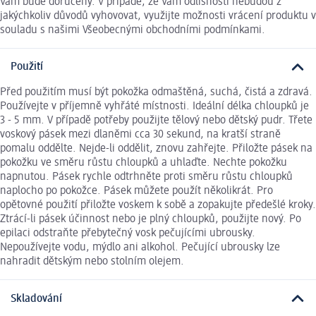
Vám bude doručený. V případě, že Vám odlišnosti nebudou z
jakýchkoliv důvodů vyhovovat, využijte možnosti vrácení produktu v
souladu s našimi Všeobecnými obchodními podmínkami.
Použití
Před použitím musí být pokožka odmaštěná, suchá, čistá a zdravá.
Používejte v příjemně vyhřáté místnosti. Ideální délka chloupků je
3 - 5 mm. V případě potřeby použijte tělový nebo dětský pudr. Třete
voskový pásek mezi dlaněmi cca 30 sekund, na kratší straně
pomalu oddělte. Nejde-li oddělit, znovu zahřejte. Přiložte pásek na
pokožku ve směru růstu chloupků a uhlaďte. Nechte pokožku
napnutou. Pásek rychle odtrhněte proti směru růstu chloupků
naplocho po pokožce. Pásek můžete použít několikrát. Pro
opětovné použití přiložte voskem k sobě a zopakujte předešlé kroky.
Ztrácí-li pásek účinnost nebo je plný chloupků, použijte nový. Po
epilaci odstraňte přebytečný vosk pečujícími ubrousky.
Nepoužívejte vodu, mýdlo ani alkohol. Pečující ubrousky lze
nahradit dětským nebo stolním olejem.
Skladování