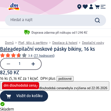
Hledat a najít
Doprava zdarma při nákupu od 1 290 Kč
Domů
Pleť, tělo & parfémy
Depilace & holení
Depilační vosky
Balea
depilační voskové pásky bikiny, 16 ks
3.8
(
77 hodnocení
)
82,50 Kč
16 ks (5,16 Kč za 1 ks)
vč. DPH plus
poštovné
dlouhodobá cena
nebyla zvýšena od 22.05.2026
Vložit do košíku
Skladem