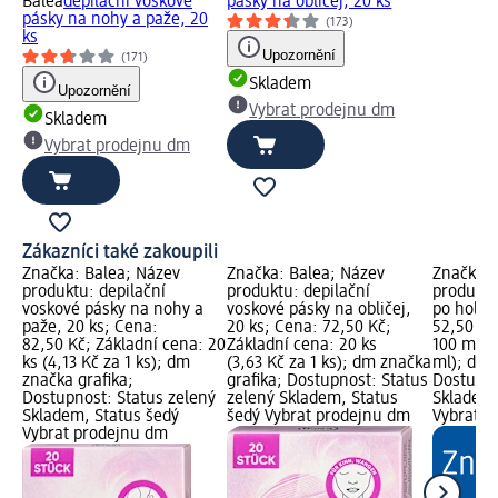
Balea
depilační voskové
pásky na obličej, 20 ks
pásky na nohy a paže, 20
(173)
ks
Upozornění
(171)
Skladem
Upozornění
Vybrat prodejnu dm
Skladem
Vybrat prodejnu dm
Zákazníci také zakoupili
Značka: Balea; Název
Značka: Balea; Název
Značka: 
produktu: depilační
produktu: depilační
produktu
voskové pásky na nohy a
voskové pásky na obličej,
po holen
paže, 20 ks; Cena:
20 ks; Cena: 72,50 Kč;
52,50 Kč
82,50 Kč; Základní cena: 20
Základní cena: 20 ks
100 ml (
ks (4,13 Kč za 1 ks); dm
(3,63 Kč za 1 ks); dm značka
ml); dm 
značka grafika;
grafika; Dostupnost: Status
Dostupno
Dostupnost: Status zelený
zelený Skladem, Status
Skladem,
Skladem, Status šedý
šedý Vybrat prodejnu dm
Vybrat p
Vybrat prodejnu dm