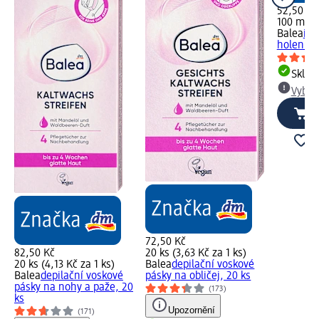
52,50 Kč
100 ml (
Balea
int
holení, 
Skla
Vybra
72,50 Kč
82,50 Kč
20 ks (3,63 Kč za 1 ks)
20 ks (4,13 Kč za 1 ks)
Balea
depilační voskové
Balea
depilační voskové
pásky na obličej, 20 ks
pásky na nohy a paže, 20
(173)
ks
Upozornění
(171)