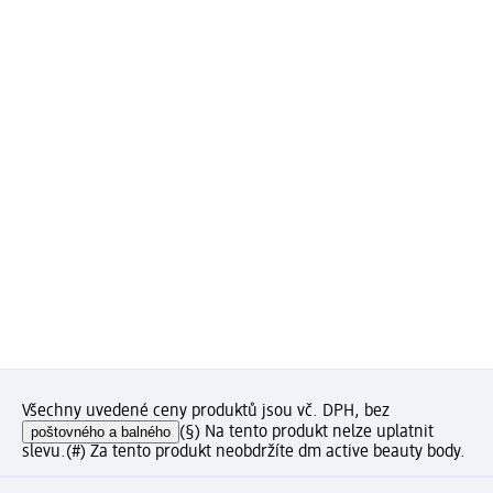
Všechny uvedené ceny produktů jsou vč. DPH, bez
poštovného a balného
(§) Na tento produkt nelze uplatnit
slevu.
(#) Za tento produkt neobdržíte dm active beauty body.