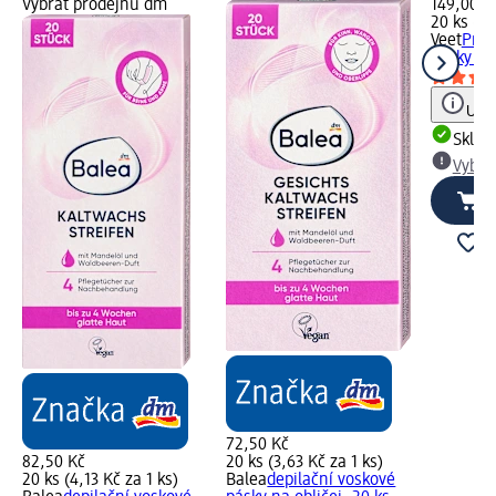
Vybrat prodejnu dm
149,00 K
20 ks (7,
Veet
Prof
pásky na 
Upoz
Skla
Vybra
72,50 Kč
82,50 Kč
20 ks (3,63 Kč za 1 ks)
20 ks (4,13 Kč za 1 ks)
Balea
depilační voskové