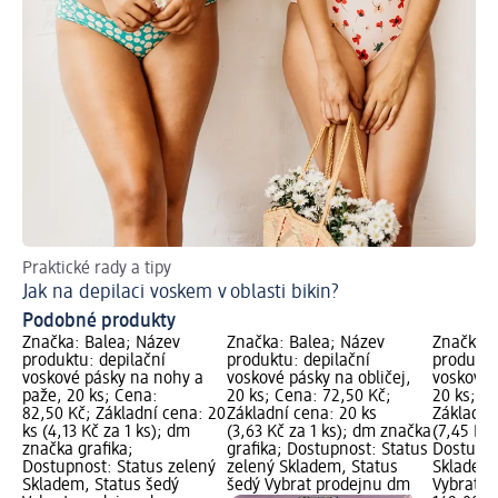
Praktické rady a tipy
Je
Jak na depilaci voskem v oblasti bikin?
Zb
Podobné produkty
Značka: Balea; Název
Značka: Balea; Název
Značka: 
produktu: depilační
produktu: depilační
produktu
voskové pásky na nohy a
voskové pásky na obličej,
voskové 
paže, 20 ks; Cena:
20 ks; Cena: 72,50 Kč;
20 ks; C
82,50 Kč; Základní cena: 20
Základní cena: 20 ks
Základní
ks (4,13 Kč za 1 ks); dm
(3,63 Kč za 1 ks); dm značka
(7,45 Kč 
značka grafika;
grafika; Dostupnost: Status
Dostupno
Dostupnost: Status zelený
zelený Skladem, Status
Skladem,
Skladem, Status šedý
šedý Vybrat prodejnu dm
Vybrat p