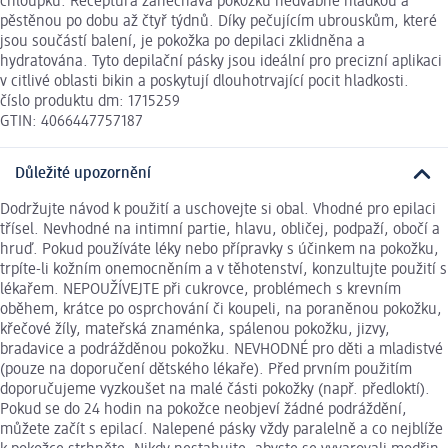
chloupků. Receptura zanechává pokožku hedvábně hladkou a
pěstěnou po dobu až čtyř týdnů. Díky pečujícím ubrouskům, které
jsou součástí balení, je pokožka po depilaci zklidněna a
hydratována. Tyto depilační pásky jsou ideální pro precizní aplikaci
v citlivé oblasti bikin a poskytují dlouhotrvající pocit hladkosti.
číslo produktu dm: 1715259
GTIN: 4066447757187
Důležité upozornění
Dodržujte návod k použití a uschovejte si obal. Vhodné pro epilaci
třísel. Nevhodné na intimní partie, hlavu, obličej, podpaží, obočí a
hruď. Pokud používáte léky nebo přípravky s účinkem na pokožku,
trpíte-li kožním onemocněním a v těhotenství, konzultujte použití s
lékařem. NEPOUŽÍVEJTE při cukrovce, problémech s krevním
oběhem, krátce po osprchování či koupeli, na poraněnou pokožku,
křečové žíly, mateřská znaménka, spálenou pokožku, jizvy,
bradavice a podrážděnou pokožku. NEVHODNÉ pro děti a mladistvé
(pouze na doporučení dětského lékaře). Před prvním použitím
doporučujeme vyzkoušet na malé části pokožky (např. předloktí).
Pokud se do 24 hodin na pokožce neobjeví žádné podráždění,
můžete začít s epilací. Nalepené pásky vždy paralelně a co nejblíže