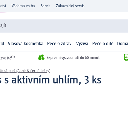
ství
Vědomá volba
Servis
Zákaznický servis
ajít
ld
Vlasová kosmetika
Péče o zdraví
Výživa
Péče o dítě
Domá
(1)
Expresní vyzvednutí do 60 minut
 290 Kč
ická pleť (Akné & černé tečky)
 s aktivním uhlím, 3 ks