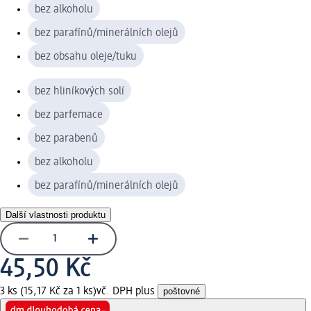
bez alkoholu
bez parafínů/minerálních olejů
bez obsahu oleje/tuku
bez hliníkových solí
bez parfemace
bez parabenů
bez alkoholu
bez parafínů/minerálních olejů
Další vlastnosti produktu
45,50 Kč
3 ks (15,17 Kč za 1 ks)
vč. DPH plus
poštovné