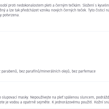
sobí proti nedokonalostem pleti a černým tečkám. Složení s kyselino
ěný a lze tak předcházet vzniku nových černých teček. Tyto čisticí n
ky potvrzena.
ez parabenů, bez parafínů/minerálních olejů, bez parfemace
ebo slupovací masky. Nepoužívejte na pleť spálenou sluncem, podráž
ete je vodou a opatrně sejměte. K jednorázovému použití. Kožní sn