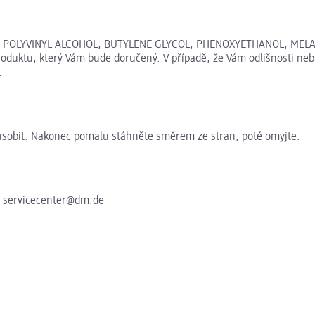
 POLYVINYL ALCOHOL, BUTYLENE GLYCOL, PHENOXYETHANOL, MELALEU
roduktu, který Vám bude doručený. V případě, že Vám odlišnosti neb
.
 působit. Nakonec pomalu stáhněte směrem ze stran, poté omyjte.
e servicecenter@dm.de