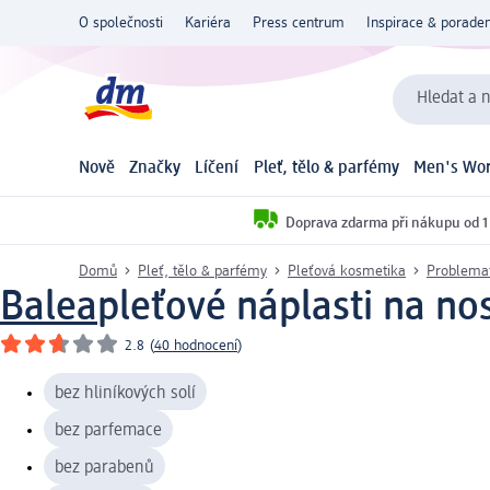
O společnosti
Kariéra
Press centrum
Inspirace & poraden
Hledat a n
Nově
Značky
Líčení
Pleť, tělo & parfémy
Men's Wor
Doprava zdarma při nákupu od 1
Domů
Pleť, tělo & parfémy
Pleťová kosmetika
Problemat
Balea
pleťové náplasti na nos
2.8
(
40 hodnocení
)
bez hliníkových solí
bez parfemace
bez parabenů