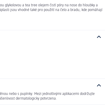
u glykolovou a tea tree olejem čistí póry na nose do hloubky a
áplasti jsou vhodné také pro použití na čelo a bradu, kde pomáhají
děnou nebo s pupínky. Mezi jednotlivými aplikacemi dodržujte
ášenlivost dermatologicky potvrzena.