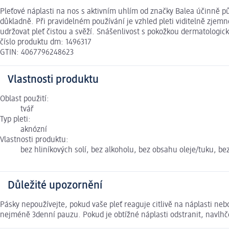
Pleťové náplasti na nos s aktivním uhlím od značky Balea účinně pů
důkladně. Při pravidelném používání je vzhled pleti viditelně zjemn
udržovat pleť čistou a svěží. Snášenlivost s pokožkou dermatologic
číslo produktu dm: 1496317
GTIN: 4067796248623
Vlastnosti produktu
Oblast použití:
tvář
Typ pleti:
aknózní
Vlastnosti produktu:
bez hliníkových solí, bez alkoholu, bez obsahu oleje/tuku, b
Důležité upozornění
Pásky nepoužívejte, pokud vaše pleť reaguje citlivě na náplasti n
nejméně 3denní pauzu. Pokud je obtížné náplasti odstranit, navlhč