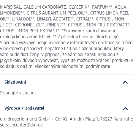
MARIS SAL, CALCIUM CARBONATE, GLYCERIN*, PARFUM**, AQUA,
LIMONENE**, CITRUS AURANTIUM PEEL OIL**, CITRUS LIMON PEEL
OIL**, LINALOOL**, LINALYL ACETATE**, CITRAL**, CITRUS LIMON
JUICE*, CITRONELLOL**, PINENE**, CITRUS LIMON FRUIT EXTRACT*,
CITRUS LIMON PEEL EXTRACT*. *Suroviny z kontrolovaného
ekologického zemědělství. ** Z přírodních esenciálních olejů.
Složení a výživové údaje uvedené v internetovém obchodě se může
v některých případech nepatrně lišit od složení produktu, který
Vám bude doručený. V případě, že Vám odlišnosti nebudou z
jakýchkoliv důvodů vyhovovat, využijte možnosti vrácení produktu v
souladu s našimi Všeobecnými obchodními podmínkami.
Skladování
Skladujte v suchu.
Výrobce / Dodavatel
dm-drogerie markt GmbH + Co KG. Am dm-Platz 1, 76227 Karslruhe
servicecenter@dm.de