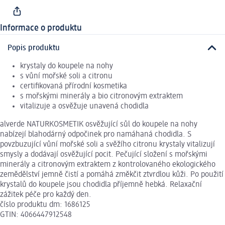
Informace o produktu
Popis produktu
krystaly do koupele na nohy
s vůní mořské soli a citronu
certifikovaná přírodní kosmetika
s mořskými minerály a bio citronovým extraktem
vitalizuje a osvěžuje unavená chodidla
alverde NATURKOSMETIK osvěžující sůl do koupele na nohy
nabízejí blahodárný odpočinek pro namáhaná chodidla. S
povzbuzující vůní mořské soli a svěžího citronu krystaly vitalizují
smysly a dodávají osvěžující pocit. Pečující složení s mořskými
minerály a citronovým extraktem z kontrolovaného ekologického
zemědělství jemně čistí a pomáhá změkčit ztvrdlou kůži. Po použití
krystalů do koupele jsou chodidla příjemně hebká. Relaxační
zážitek péče pro každý den.
číslo produktu dm: 1686125
GTIN: 4066447912548