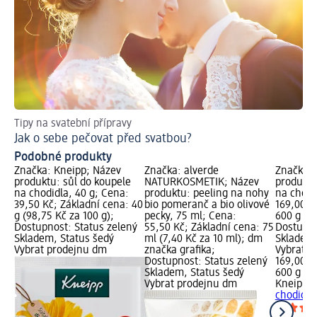
Tipy na svatební přípravy
Jak o sebe pečovat před svatbou?
Podobné produkty
Značka: Kneipp; Název
Značka: alverde
Značka: 
produktu: sůl do koupele
NATURKOSMETIK; Název
produktu
na chodidla, 40 g; Cena:
produktu: peeling na nohy
na chodi
39,50 Kč; Základní cena: 40
bio pomeranč a bio olivové
169,00 K
g (98,75 Kč za 100 g);
pecky, 75 ml; Cena:
600 g (28
Dostupnost: Status zelený
55,50 Kč; Základní cena: 75
Dostupno
Skladem, Status šedý
ml (7,40 Kč za 10 ml); dm
Skladem,
Vybrat prodejnu dm
značka grafika;
Vybrat p
Dostupnost: Status zelený
169,00 K
Skladem, Status šedý
600 g (28
Vybrat prodejnu dm
Kneipp
s
chodidla