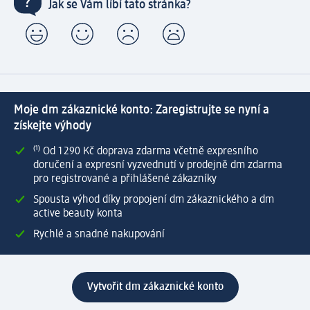
Jak se Vám líbí tato stránka?
Moje dm zákaznické konto: Zaregistrujte se nyní a
získejte výhody
⁽¹⁾ Od 1 290 Kč doprava zdarma včetně expresního
doručení a expresní vyzvednutí v prodejně dm zdarma
pro registrované a přihlášené zákazníky
Spousta výhod díky propojení dm zákaznického a dm
active beauty konta
Rychlé a snadné nakupování
Vytvořit dm zákaznické konto