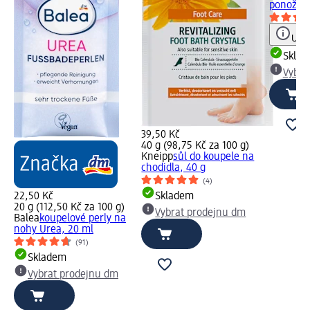
ponožkác
Upoz
Skla
Vybra
39,50 Kč
40 g (98,75 Kč za 100 g)
Kneipp
sůl do koupele na
chodidla, 40 g
(4)
22,50 Kč
Skladem
20 g (112,50 Kč za 100 g)
Vybrat prodejnu dm
Balea
koupelové perly na
nohy Urea, 20 ml
(91)
Skladem
Vybrat prodejnu dm