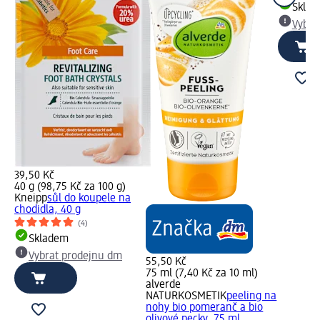
Skla
Vybra
39,50 Kč
40 g (98,75 Kč za 100 g)
Kneipp
sůl do koupele na
chodidla, 40 g
(4)
Skladem
Vybrat prodejnu dm
55,50 Kč
75 ml (7,40 Kč za 10 ml)
alverde
NATURKOSMETIK
peeling na
nohy bio pomeranč a bio
olivové pecky, 75 ml