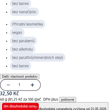
bez barviv
bez nanočástic
Přírodní kosmetika
vegan
bez parabenů
bez alkoholu
bez parafínů/minerálních olejů
bez barviv
Další vlastnosti produktu
32,50 Kč
40 g (81,25 Kč za 100 g)
vč. DPH plus
poštovné
dlouhodobá cena
nebyla zvýšena od 21.05.2026