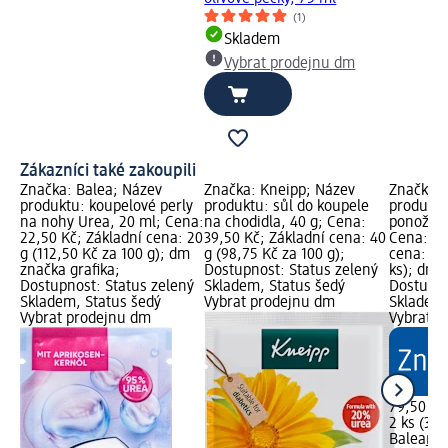
(1)
Skladem
Vybrat prodejnu dm
Zákazníci také zakoupili
Značka: Balea; Název
Značka: Kneipp; Název
Značka: 
produktu: koupelové perly
produktu: sůl do koupele
produktu
na nohy Urea, 20 ml; Cena:
na chodidla, 40 g; Cena:
ponožkách
22,50 Kč; Základní cena: 20
39,50 Kč; Základní cena: 40
Cena: 79
g (112,50 Kč za 100 g); dm
g (98,75 Kč za 100 g);
cena: 2 k
značka grafika;
Dostupnost: Status zelený
ks); dm 
Dostupnost: Status zelený
Skladem, Status šedý
Dostupno
Skladem, Status šedý
Vybrat prodejnu dm
Skladem,
Vybrat prodejnu dm
Vybrat p
79,50 Kč
2 ks (39,
Balea
ma