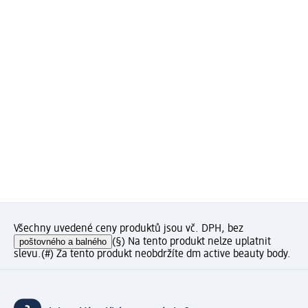
Všechny uvedené ceny produktů jsou vč. DPH, bez
poštovného a balného
(§) Na tento produkt nelze uplatnit
slevu.
(#) Za tento produkt neobdržíte dm active beauty body.