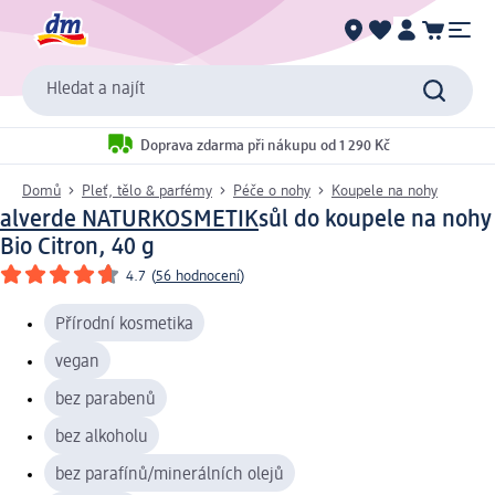
Hledat a najít
Doprava zdarma při nákupu od 1 290 Kč
Domů
Pleť, tělo & parfémy
Péče o nohy
Koupele na nohy
alverde NATURKOSMETIK
sůl do koupele na nohy
Bio Citron, 40 g
4.7
(
56 hodnocení
)
Přírodní kosmetika
vegan
bez parabenů
bez alkoholu
bez parafínů/minerálních olejů