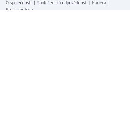
O společnosti
Společenská odpovědnost
Kariéra
Press centrum
Svět dm
Platební možnosti
Spojte se s dm