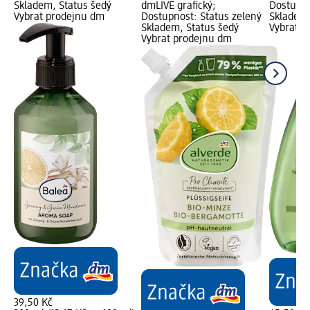
Skladem, Status šedý
dmLIVE grafický;
Dostupno
Vybrat prodejnu dm
Dostupnost: Status zelený
Skladem,
Skladem, Status šedý
Vybrat p
Vybrat prodejnu dm
39,50 Kč