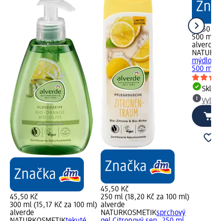
55,50 Kč
500 ml (1
alverde
NATURK
mýdlo le
500 ml
Skla
Vybra
45,50 Kč
45,50 Kč
250 ml (18,20 Kč za 100 ml)
300 ml (15,17 Kč za 100 ml)
alverde
alverde
NATURKOSMETIK
sprchový
NATURKOSMETIK
tekuté
gel Citronový sen, 250 ml