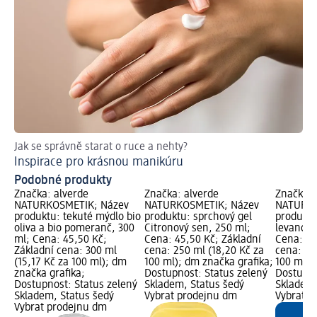
Jak se správně starat o ruce a nehty?
Ja
Inspirace pro krásnou manikúru
Vý
Podobné produkty
Značka: alverde
Značka: alverde
Značka: 
NATURKOSMETIK; Název
NATURKOSMETIK; Název
NATURKO
produktu: tekuté mýdlo bio
produktu: sprchový gel
produktu
oliva a bio pomeranč, 300
Citronový sen, 250 ml;
levandul
ml; Cena: 45,50 Kč;
Cena: 45,50 Kč; Základní
Cena: 55
Základní cena: 300 ml
cena: 250 ml (18,20 Kč za
cena: 500
(15,17 Kč za 100 ml); dm
100 ml); dm značka grafika;
100 ml);
značka grafika;
Dostupnost: Status zelený
Dostupno
Dostupnost: Status zelený
Skladem, Status šedý
Skladem,
Skladem, Status šedý
Vybrat prodejnu dm
Vybrat p
Vybrat prodejnu dm