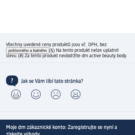
Všechny uvedené ceny produktů jsou vč. DPH, bez
poštovného a balného
(§) Na tento produkt nelze uplatnit
slevu.
(#) Za tento produkt neobdržíte dm active beauty body.
Jak se Vám líbí tato stránka?
Moje dm zákaznické konto: Zaregistrujte se nyní a
získejte výhody