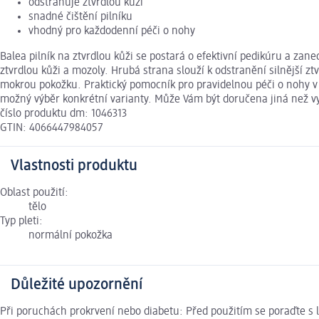
odstraňuje ztvrdlou kůži
snadné čištění pilníku
vhodný pro každodenní péči o nohy
Balea pilník na ztvrdlou kůži se postará o efektivní pedikúru a z
ztvrdlou kůži a mozoly. Hrubá strana slouží k odstranění silnější 
mokrou pokožku. Praktický pomocník pro pravidelnou péči o nohy v p
možný výběr konkrétní varianty. Může Vám být doručena jiná než v
číslo produktu dm: 1046313
GTIN: 4066447984057
Vlastnosti produktu
Oblast použití:
tělo
Typ pleti:
normální pokožka
Důležité upozornění
Při poruchách prokrvení nebo diabetu: Před použitím se poraďte s 