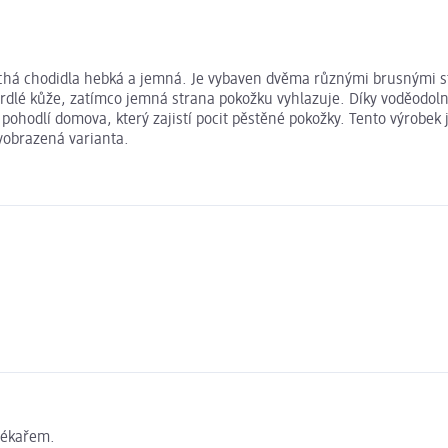
anechá chodidla hebká a jemná. Je vybaven dvěma různými brusnými 
ztvrdlé kůže, zatímco jemná strana pokožku vyhlazuje. Díky voděodo
ohodlí domova, který zajistí pocit pěstěné pokožky. Tento výrobek j
yobrazená varianta.
lékařem.