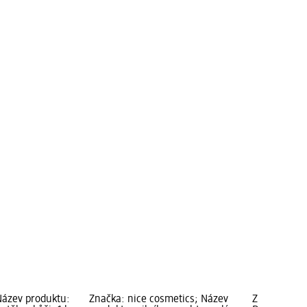
Název produktu:
Značka: nice cosmetics; Název
Značka: ebe