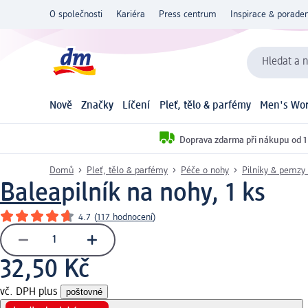
O společnosti
Kariéra
Press centrum
Inspirace & poraden
Hledat a n
Nově
Značky
Líčení
Pleť, tělo & parfémy
Men's Wor
Doprava zdarma při nákupu od 1
Domů
Pleť, tělo & parfémy
Péče o nohy
Pilníky & pemzy
Balea
pilník na nohy, 1 ks
4.7
(
117 hodnocení
)
32,50 Kč
vč. DPH plus
poštovné