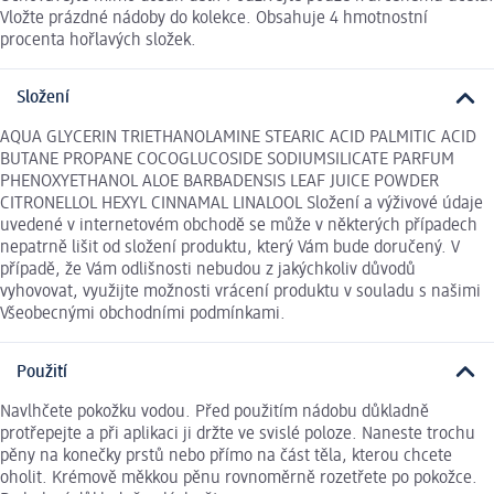
Vložte prázdné nádoby do kolekce. Obsahuje 4 hmotnostní
procenta hořlavých složek.
Složení
AQUA GLYCERIN TRIETHANOLAMINE STEARIC ACID PALMITIC ACID
BUTANE PROPANE COCOGLUCOSIDE SODIUMSILICATE PARFUM
PHENOXYETHANOL ALOE BARBADENSIS LEAF JUICE POWDER
CITRONELLOL HEXYL CINNAMAL LINALOOL Složení a výživové údaje
uvedené v internetovém obchodě se může v některých případech
nepatrně lišit od složení produktu, který Vám bude doručený. V
případě, že Vám odlišnosti nebudou z jakýchkoliv důvodů
vyhovovat, využijte možnosti vrácení produktu v souladu s našimi
Všeobecnými obchodními podmínkami.
Použití
Navlhčete pokožku vodou. Před použitím nádobu důkladně
protřepejte a při aplikaci ji držte ve svislé poloze. Naneste trochu
pěny na konečky prstů nebo přímo na část těla, kterou chcete
oholit. Krémově měkkou pěnu rovnoměrně rozetřete po pokožce.