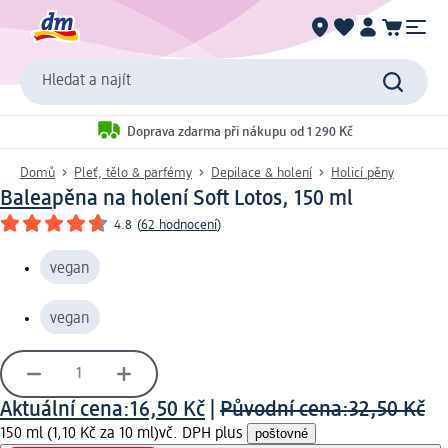
Hledat a najít
Doprava zdarma při nákupu od 1 290 Kč
Domů
Pleť, tělo & parfémy
Depilace & holení
Holicí pěny
Balea
pěna na holení Soft Lotos, 150 ml
4.8
(
62 hodnocení
)
vegan
vegan
Aktuální cena:
16,50 Kč
|
Původní cena:
32,50 Kč
150 ml (1,10 Kč za 10 ml)
vč. DPH plus
poštovné