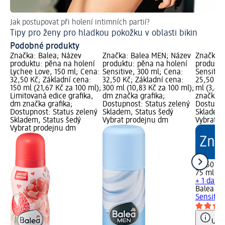
Jak postupovat při holení intimních partií?
Je
Tipy pro ženy pro hladkou pokožku v oblasti bikin
Zb
Podobné produkty
Značka: Balea; Název
Značka: Balea MEN; Název
Značka: 
produktu: pěna na holení
produktu: pěna na holení
produktu
Lychee Love, 150 ml; Cena:
Sensitive, 300 ml; Cena:
Sensitiv
32,50 Kč; Základní cena:
32,50 Kč; Základní cena:
25,50 Kč
150 ml (21,67 Kč za 100 ml);
300 ml (10,83 Kč za 100 ml);
ml (3,40
Limitovaná edice grafika,
dm značka grafika;
značka g
dm značka grafika;
Dostupnost: Status zelený
Dostupno
Dostupnost: Status zelený
Skladem, Status šedý
Skladem,
Skladem, Status šedý
Vybrat prodejnu dm
Vybrat p
Vybrat prodejnu dm
25,50 Kč
75 ml (3,
+ 1 další
Balea M
Sensitiv
Upoz