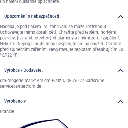
Po holení důkladně opláchněte.
Upozornění o nebezpečnosti
Nádoba je pod tlakem: při zahřívání se může roztrhnout.
Uchovávejte mimo dosah dětí. Chraňte před teplem, horkými
povrchy, jiskrami, otevřenými plameny a jinými zdroji zapálení.
Nekuřte. Nepropichujte nebo nespalujte ani po použití. Chraňte
před slunečním zářením. Nevystavujte teplotám přesahujícím 50
°C/122 °F.
Výrobce / Dodavatel
dm-drogerie markt Am dm-Platz 1, DE-76227 Karlsruhe
servicecenter@dm.de
Vyrobeno v
Francie