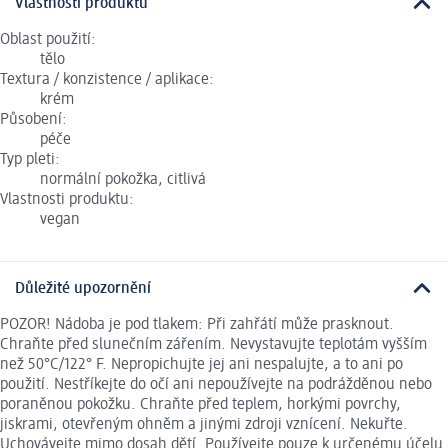
Vlastnosti produktu
Oblast použití:
tělo
Textura / konzistence / aplikace:
krém
Působení:
péče
Typ pleti:
normální pokožka, citlivá
Vlastnosti produktu:
vegan
Důležité upozornění
POZOR! Nádoba je pod tlakem: Při zahřátí může prasknout.
Chraňte před slunečním zářením. Nevystavujte teplotám vyšším
než 50°C/122° F. Nepropichujte jej ani nespalujte, a to ani po
použití. Nestříkejte do očí ani nepoužívejte na podrážděnou nebo
poraněnou pokožku. Chraňte před teplem, horkými povrchy,
jiskrami, otevřeným ohněm a jinými zdroji vznícení. Nekuřte.
Uchovávejte mimo dosah dětí. Používejte pouze k určenému účelu.