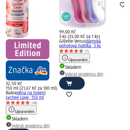
99,00 Kč
3 ks (33,00 Kč za 1 ks)
Gillette Venus
dámská
pohotová holítka, 3 ks
(7)
Upozornění
Skladem
Vybrat prodejnu dm
32,50 Kč
150 ml (21,67 Kč za 100 ml)
Balea
pěna na holení
Lychee Love, 150 ml
(48)
Upozornění
Skladem
Vybrat prodejnu dm