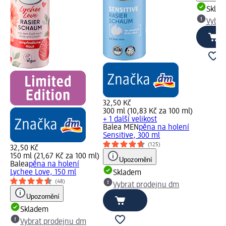
Skla
Vybra
32,50 Kč
300 ml (10,83 Kč za 100 ml)
+ 1 další velikost
Balea MEN
pěna na holení
Sensitive, 300 ml
(125)
32,50 Kč
150 ml (21,67 Kč za 100 ml)
Upozornění
Balea
pěna na holení
Lychee Love, 150 ml
Skladem
(48)
Vybrat prodejnu dm
Upozornění
Skladem
Vybrat prodejnu dm