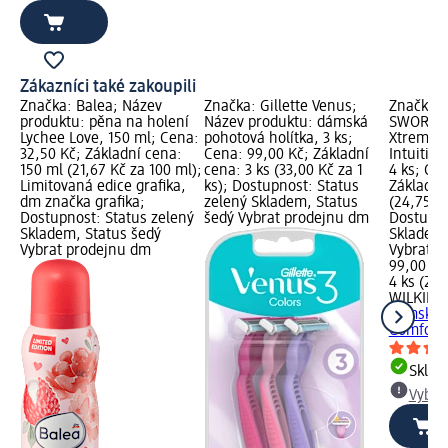
Zákazníci také zakoupili
Značka: Balea; Název
Značka: Gillette Venus;
Značka:
produktu: pěna na holení
Název produktu: dámská
SWORD; 
Lychee Love, 150 ml; Cena:
pohotová holítka, 3 ks;
Xtreme3 
32,50 Kč; Základní cena:
Cena: 99,00 Kč; Základní
Intuition
150 ml (21,67 Kč za 100 ml);
cena: 3 ks (33,00 Kč za 1
4 ks; Ce
Limitovaná edice grafika,
ks); Dostupnost: Status
Základní
dm značka grafika;
zelený Skladem, Status
(24,75 Kč
Dostupnost: Status zelený
šedý Vybrat prodejnu dm
Dostupno
Skladem, Status šedý
Skladem,
Vybrat prodejnu dm
Vybrat p
99,00 Kč
4 ks (24,
WILKIN
dámská h
Comfort..
Skla
Vybra