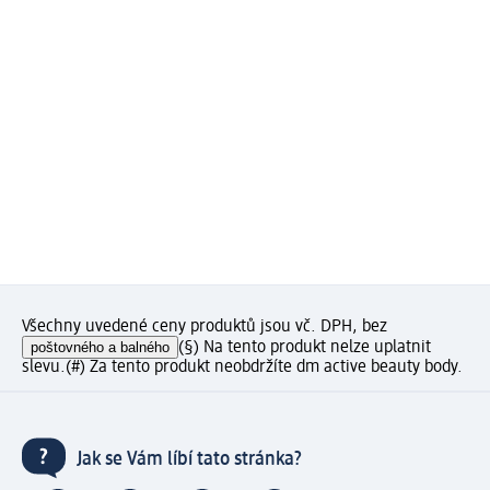
Všechny uvedené ceny produktů jsou vč. DPH, bez
poštovného a balného
(§) Na tento produkt nelze uplatnit
slevu.
(#) Za tento produkt neobdržíte dm active beauty body.
Jak se Vám líbí tato stránka?