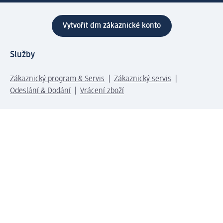
Vytvořit dm zákaznické konto
Služby
Zákaznický program & Servis
Zákaznický servis
Odeslání & Dodání
Vrácení zboží
Společnost
O společnosti
Společenská odpovědnost
Kariéra
Press centrum
Svět dm