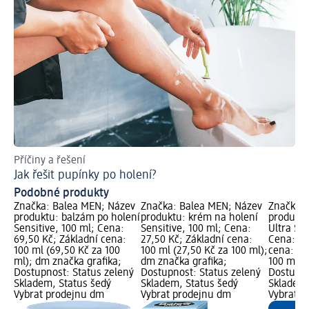
Příčiny a řešení
Jak řešit pupínky po holení?
Podobné produkty
Značka: Balea MEN; Název
Značka: Balea MEN; Název
Značka: 
produktu: balzám po holení
produktu: krém na holení
produktu
Sensitive, 100 ml; Cena:
Sensitive, 100 ml; Cena:
Ultra Sen
69,50 Kč; Základní cena:
27,50 Kč; Základní cena:
Cena: 69
100 ml (69,50 Kč za 100
100 ml (27,50 Kč za 100 ml);
cena: 10
ml); dm značka grafika;
dm značka grafika;
100 ml);
Dostupnost: Status zelený
Dostupnost: Status zelený
Dostupno
Skladem, Status šedý
Skladem, Status šedý
Skladem,
Vybrat prodejnu dm
Vybrat prodejnu dm
Vybrat p