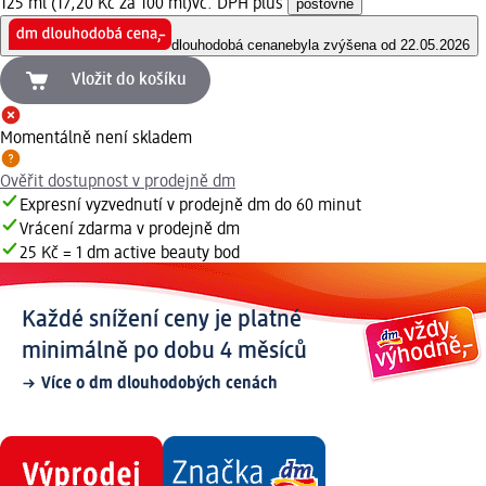
125 ml (17,20 Kč za 100 ml)
vč. DPH plus
poštovné
dlouhodobá cena
nebyla zvýšena od 22.05.2026
Vložit do košíku
Momentálně není skladem
Ověřit dostupnost v prodejně dm
Expresní vyzvednutí v prodejně dm do 60 minut
Vrácení zdarma v prodejně dm
25 Kč = 1 dm active beauty bod
Každé snížení ceny je platné
minimálně po dobu 4 měsíců
Více o dm dlouhodobých cenách