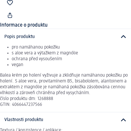
Informace o produktu
Popis produktu
pro namáhanou pokožku
s aloe vera a výtažkem z magnólie
ochrana před vysoušením
vegan
Balea krém po holení vyživuje a zklidňuje namáhanou pokožku po
holení. S aloe vera, provitamínem B5, bisabololem, alantoinem a
extraktem z magnólie je namáhaná pokožka zásobována cennou
vlhkostí a zároveň chráněna před vysycháním.
číslo produktu dm: 1268888
GTIN: 4066447237566
Vlastnosti produktu
Textura / konzistence / aplikace: