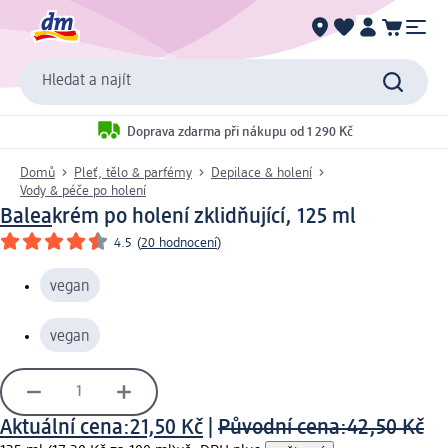
Hledat a najít
Doprava zdarma při nákupu od 1 290 Kč
Domů
Pleť, tělo & parfémy
Depilace & holení
Vody & péče po holení
Balea
krém po holení zklidňující, 125 ml
4.5
(
20 hodnocení
)
vegan
vegan
Aktuální cena:
21,50 Kč
|
Původní cena:
42,50 Kč