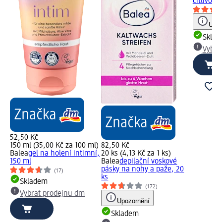
citlivou
Upoz
Skla
Vybra
52,50 Kč
150 ml (35,00 Kč za 100 ml)
82,50 Kč
Balea
gel na holení intimní,
20 ks (4,13 Kč za 1 ks)
150 ml
Balea
depilační voskové
pásky na nohy a paže, 20
(17)
ks
Skladem
(172)
Vybrat prodejnu dm
Upozornění
Skladem