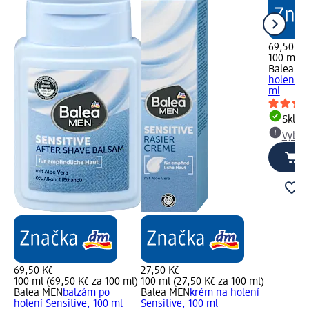
69,50 Kč
100 ml (
Balea M
holení Ul
ml
Skla
Vybra
69,50 Kč
27,50 Kč
100 ml (69,50 Kč za 100 ml)
100 ml (27,50 Kč za 100 ml)
Balea MEN
balzám po
Balea MEN
krém na holení
holení Sensitive, 100 ml
Sensitive, 100 ml