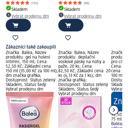
(133)
(90)
Skladem
Skladem
Vybrat prodejnu dm
Vybrat prodejnu dm
Zákazníci také zakoupili
Značka: Balea; Název
Značka: Balea; Název
Značka: 
produktu: gel na holení
produktu: depilační
produktu
intimní, 150 ml; Cena:
voskové pásky na nohy a
pro citli
52,50 Kč; Základní cena:
paže, 20 ks; Cena:
Cena: 92
150 ml (35,00 Kč za 100 ml);
82,50 Kč; Základní cena: 20
cena: 75
dm značka grafika;
ks (4,13 Kč za 1 ks); dm
100 ml);
Dostupnost: Status zelený
značka grafika;
Dostupno
Skladem, Status šedý
Dostupnost: Status zelený
Skladem,
Vybrat prodejnu dm
Skladem, Status šedý
Vybrat p
Vybrat prodejnu dm
92,50 Kč
75 ml (12
Balea
ole