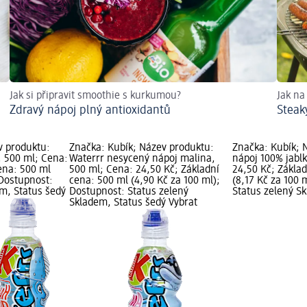
Jak si připravit smoothie s kurkumou?
Jak na
Zdravý nápoj plný antioxidantů
Steaky
v produktu:
Značka: Kubík; Název produktu:
Značka: Kubík; 
, 500 ml; Cena:
Waterrr nesycený nápoj malina,
nápoj 100% jabl
ena: 500 ml
500 ml; Cena: 24,50 Kč; Základní
24,50 Kč; Zákla
 Dostupnost:
cena: 500 ml (4,90 Kč za 100 ml);
(8,17 Kč za 100 
em, Status šedý
Dostupnost: Status zelený
Status zelený S
Skladem, Status šedý Vybrat