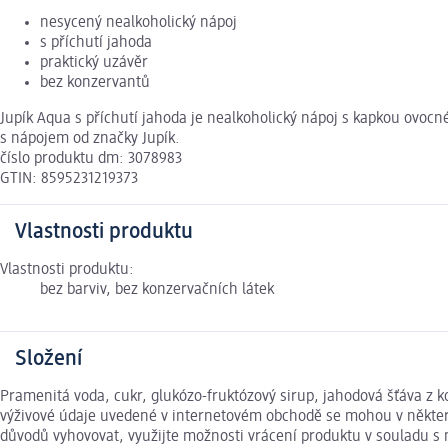
nesycený nealkoholický nápoj
s příchutí jahoda
praktický uzávěr
bez konzervantů
Jupík Aqua s příchutí jahoda je nealkoholický nápoj s kapkou ovocn
s nápojem od značky Jupík.
číslo produktu dm: 3078983
GTIN: 8595231219373
Vlastnosti produktu
Vlastnosti produktu:
bez barviv, bez konzervačních látek
Složení
Pramenitá voda, cukr, glukózo-fruktózový sirup, jahodová šťáva z ko
výživové údaje uvedené v internetovém obchodě se mohou v některýc
důvodů vyhovovat, využijte možnosti vrácení produktu v souladu 