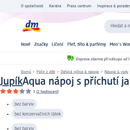
O společnosti
Kariéra
Press centrum
Inspirace & poraden
Hledat a n
Nově
Značky
Líčení
Pleť, tělo & parfémy
Men's Wor
Doprava zdarma při nákupu od 1
Domů
Péče o dítě
Dětská výživa & nápoje
Nápoje & vody
Jupík
Aqua nápoj s příchutí j
3
(
2 hodnocení
)
bez barviv
bez konzervačních látek
bez barviv