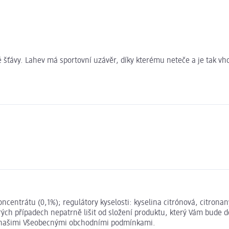
é šťávy. Lahev má sportovní uzávěr, díky kterému neteče a je tak v
ncentrátu (0,1%); regulátory kyselosti: kyselina citrónová, citrona
h případech nepatrně lišit od složení produktu, který Vám bude do
s našimi Všeobecnými obchodními podmínkami.