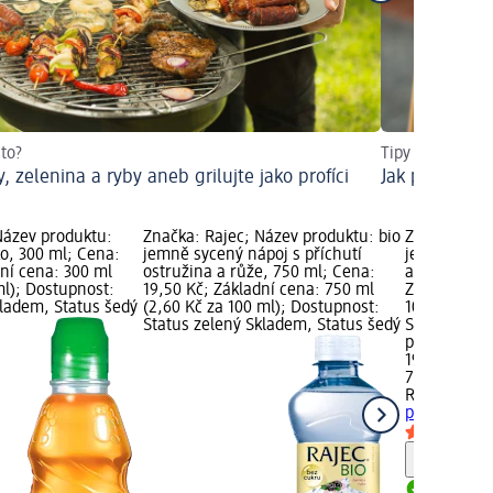
 to?
Tipy na snacky 
, zelenina a ryby aneb grilujte jako profíci
Jak připravit
Název produktu:
Značka: Rajec; Název produktu: bio
Značka: Raj
ko, 300 ml; Cena:
jemně sycený nápoj s příchutí
jemně sycen
dní cena: 300 ml
ostružina a růže, 750 ml; Cena:
a šípek, 750
ml); Dostupnost:
19,50 Kč; Základní cena: 750 ml
Základní ce
kladem, Status šedý
(2,60 Kč za 100 ml); Dostupnost:
100 ml); Do
Status zelený Skladem, Status šedý
Skladem, St
prodejnu d
19,50 Kč
750 ml (2,6
Rajec
bio je
příchutí ryb
Upozorn