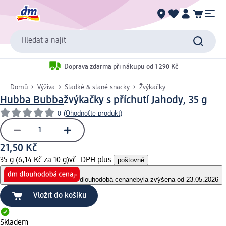
Hledat a najít
Doprava zdarma při nákupu od 1 290 Kč
Domů
Výživa
Sladké & slané snacky
Žvýkačky
Hubba Bubba
žvýkačky s příchutí Jahody, 35 g
0
(
Ohodnoťte produkt
)
21,50 Kč
35 g (6,14 Kč za 10 g)
vč. DPH plus
poštovné
dlouhodobá cena
nebyla zvýšena od 23.05.2026
Vložit do košíku
Skladem