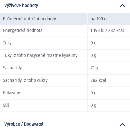
Výživové hodnoty
Průměrné nutriční hodnoty
na 100 g
Energetická hodnota
1 198 kJ / 282 kcal
Tuky
0 g
Tuky, z toho nasycené mastné kyseliny
0 g
Sacharidy
71 g
Sacharidy, z toho cukry
282 kcal
Bílkoviny
0 g
Sůl
0 g
Výrobce / Dodavatel