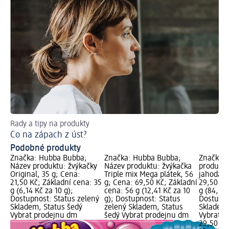
Rady a tipy na produkty
Ins
Co na zápach z úst?
Co
Podobné produkty
Značka: Hubba Bubba;
Značka: Hubba Bubba;
Značka:
Název produktu: žvýkačky
Název produktu: žvýkačka
produktu
Original, 35 g; Cena:
Triple mix Mega plátek, 56
jahoda, 
21,50 Kč; Základní cena: 35
g; Cena: 69,50 Kč; Základní
29,50 Kč
g (6,14 Kč za 10 g);
cena: 56 g (12,41 Kč za 10
g (84,29 
Dostupnost: Status zelený
g); Dostupnost: Status
Dostupno
Skladem, Status šedý
zelený Skladem, Status
Skladem,
Vybrat prodejnu dm
šedý Vybrat prodejnu dm
Vybrat p
29,50 Kč