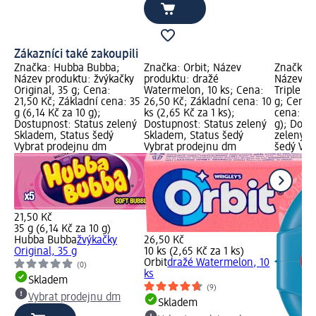
Zákazníci také zakoupili
Značka: Hubba Bubba;
Značka: Orbit; Název
Značka:
Název produktu: žvýkačky
produktu: dražé
Název pr
Original, 35 g; Cena:
Watermelon, 10 ks; Cena:
Triple m
21,50 Kč; Základní cena: 35
26,50 Kč; Základní cena: 10
g; Cena:
g (6,14 Kč za 10 g);
ks (2,65 Kč za 1 ks);
cena: 56 
Dostupnost: Status zelený
Dostupnost: Status zelený
g); Dost
Skladem, Status šedý
Skladem, Status šedý
zelený S
Vybrat prodejnu dm
Vybrat prodejnu dm
šedý Vyb
21,50 Kč
35 g (6,14 Kč za 10 g)
Hubba Bubba
žvýkačky
26,50 Kč
Original, 35 g
10 ks (2,65 Kč za 1 ks)
Orbit
dražé Watermelon, 10
(0)
ks
Skladem
(9)
Vybrat prodejnu dm
Skladem