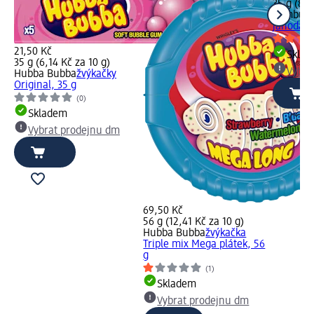
35 g (84,
bombus
jahoda, 
21,50 Kč
Skla
35 g (6,14 Kč za 10 g)
Vybra
Hubba Bubba
žvýkačky
Original, 35 g
(0)
Skladem
Vybrat prodejnu dm
69,50 Kč
56 g (12,41 Kč za 10 g)
Hubba Bubba
žvýkačka
Triple mix Mega plátek, 56
g
(1)
Skladem
Vybrat prodejnu dm