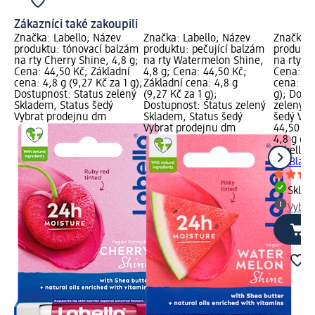
Zákazníci také zakoupili
Značka: Labello; Název
Značka: Labello; Název
Značka: 
produktu: tónovací balzám
produktu: pečující balzám
produktu
na rty Cherry Shine, 4,8 g;
na rty Watermelon Shine,
na rty Bl
Cena: 44,50 Kč; Základní
4,8 g; Cena: 44,50 Kč;
Cena: 44
cena: 4,8 g (9,27 Kč za 1 g);
Základní cena: 4,8 g
cena: 4,8
Dostupnost: Status zelený
(9,27 Kč za 1 g);
g); Dost
Skladem, Status šedý
Dostupnost: Status zelený
zelený S
Vybrat prodejnu dm
Skladem, Status šedý
šedý Vyb
Vybrat prodejnu dm
44,50 Kč
4,8 g (92
Labello
t
rty Black
Skla
Vybra