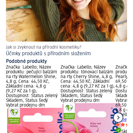
Jak si zvyknout na přírodní kosmetiku?
Rad
Účinky produktů s přírodním složením
Co
Podobné produkty
Značka: Labello; Název
Značka: Labello; Název
Značka: 
produktu: pečující balzám
produktu: tónovací balzám
produktu
na rty Watermelon Shine,
na rty Cherry Shine, 4,8 g;
Pearly S
4,8 g; Cena: 44,50 Kč;
Cena: 44,50 Kč; Základní
69,50 Kč
Základní cena: 4,8 g
cena: 4,8 g (9,27 Kč za 1 g);
4,8 g (14
(9,27 Kč za 1 g);
Dostupnost: Status zelený
Dostupno
Dostupnost: Status zelený
Skladem, Status šedý
Skladem,
Skladem, Status šedý
Vybrat prodejnu dm
Vybrat p
Vybrat prodejnu dm
69,50 Kč
4,8 g (14
Labello
b
Shine, 4
Skla