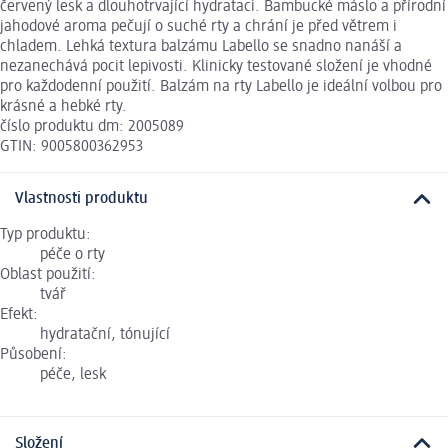
červený lesk a dlouhotrvající hydrataci. Bambucké máslo a přírodní
jahodové aroma pečují o suché rty a chrání je před větrem i
chladem. Lehká textura balzámu Labello se snadno nanáší a
nezanechává pocit lepivosti. Klinicky testované složení je vhodné
pro každodenní použití. Balzám na rty Labello je ideální volbou pro
krásné a hebké rty.
číslo produktu dm: 2005089
GTIN: 9005800362953
Vlastnosti produktu
Typ produktu:
péče o rty
Oblast použití:
tvář
Efekt:
hydratační, tónující
Působení:
péče, lesk
Složení