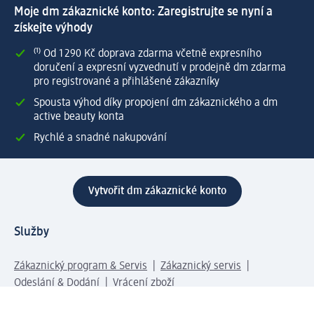
Moje dm zákaznické konto: Zaregistrujte se nyní a
získejte výhody
⁽¹⁾ Od 1 290 Kč doprava zdarma včetně expresního
doručení a expresní vyzvednutí v prodejně dm zdarma
pro registrované a přihlášené zákazníky
Spousta výhod díky propojení dm zákaznického a dm
active beauty konta
Rychlé a snadné nakupování
Vytvořit dm zákaznické konto
Služby
Zákaznický program & Servis
Zákaznický servis
Odeslání & Dodání
Vrácení zboží