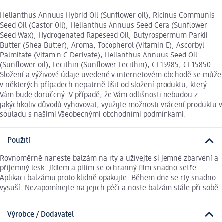
Helianthus Annuus Hybrid Oil (Sunflower oil), Ricinus Communis
Seed Oil (Castor Oil), Helianthus Annuus Seed Cera (Sunflower
Seed Wax), Hydrogenated Rapeseed Oil, Butyrospermum Parkii
Butter (Shea Butter), Aroma, Tocopherol (Vitamin E), Ascorbyl
Palmitate (Vitamin C Derivate), Helianthus Annuus Seed Oil
(Sunflower oil), Lecithin (Sunflower Lecithin), CI 15985, CI 15850
Složení a výživové údaje uvedené v internetovém obchodě se může
v některých případech nepatrně lišit od složení produktu, který
Vám bude doručený. V případě, že Vám odlišnosti nebudou z
jakýchkoliv důvodů vyhovovat, využijte možnosti vrácení produktu v
souladu s našimi Všeobecnými obchodními podmínkami.
Použití
Rovnoměrně naneste balzám na rty a užívejte si jemné zbarvení a
příjemný lesk. Jídlem a pitím se ochranný film snadno setře.
Aplikaci balzámu proto klidně opakujte. Během dne se rty snadno
vysuší. Nezapomínejte na jejich péči a noste balzám stále při sobě.
Výrobce / Dodavatel