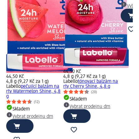
Vybra
44,50 Kč
44,50 Kč
4,8 g (9,27 Kč za 1 g)
4,8 g (9,27 Kč za 1 g)
Labello
tónovací balzám na
Labello
pečující balzám na
rty Cherry Shine, 4,8 g
rty Watermelon Shine, 4,8
(20)
g
Skladem
(12)
Vybrat prodejnu dm
Skladem
Vybrat prodejnu dm