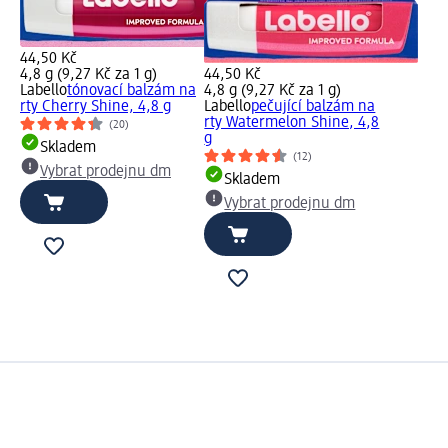
44,50 Kč
4,8 g (9,27 Kč za 1 g)
44,50 Kč
Labello
tónovací balzám na
4,8 g (9,27 Kč za 1 g)
rty Cherry Shine, 4,8 g
Labello
pečující balzám na
rty Watermelon Shine, 4,8
(20)
g
Skladem
(12)
Vybrat prodejnu dm
Skladem
Vybrat prodejnu dm