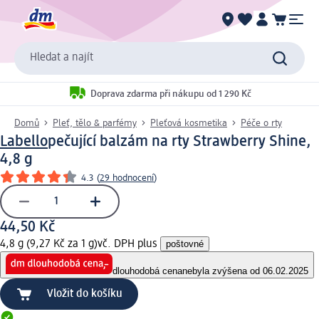
Hledat a najít
Doprava zdarma při nákupu od 1 290 Kč
Domů
Pleť, tělo & parfémy
Pleťová kosmetika
Péče o rty
Labello
pečující balzám na rty Strawberry Shine,
4,8 g
4.3
(
29 hodnocení
)
44,50 Kč
4,8 g (9,27 Kč za 1 g)
vč. DPH plus
poštovné
dlouhodobá cena
nebyla zvýšena od 06.02.2025
Vložit do košíku