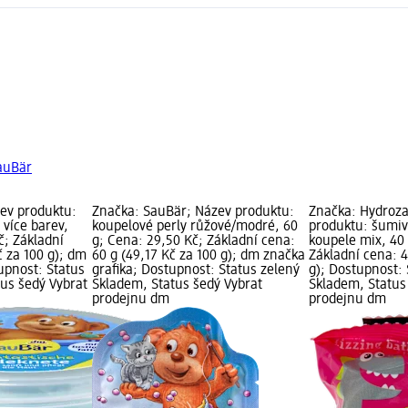
SauBär
ev produktu:
Značka: SauBär; Název produktu:
Značka: Hydroz
více barev,
koupelové perly růžové/modré, 60
produktu: šumiv
č; Základní
g; Cena: 29,50 Kč; Základní cena:
koupele mix, 40 
č za 100 g); dm
60 g (49,17 Kč za 100 g); dm značka
Základní cena: 4
upnost: Status
grafika; Dostupnost: Status zelený
g); Dostupnost: 
tus šedý Vybrat
Skladem, Status šedý Vybrat
Skladem, Status
prodejnu dm
prodejnu dm