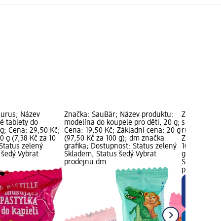
aurus; Název
Značka: SauBär; Název produktu:
Značka: Sau
é tablety do
modelína do koupele pro děti, 20 g;
sliz do kou
g; Cena: 29,50 Kč;
Cena: 19,50 Kč; Základní cena: 20 g
různé druhy
0 g (7,38 Kč za 10
(97,50 Kč za 100 g); dm značka
Základní cen
Status zelený
grafika; Dostupnost: Status zelený
100 g); Nov
 šedý Vybrat
Skladem, Status šedý Vybrat
grafika; Do
prodejnu dm
Skladem, St
prodejnu d