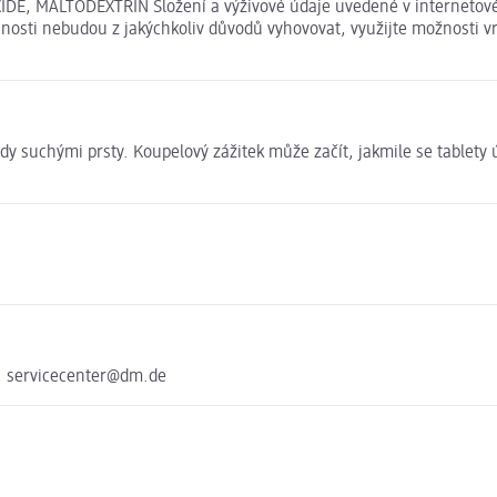
, MALTODEXTRIN Složení a výživové údaje uvedené v internetovém
išnosti nebudou z jakýchkoliv důvodů vyhovovat, využijte možnosti
dy suchými prsty. Koupelový zážitek může začít, jakmile se tablety ú
, servicecenter@dm.de