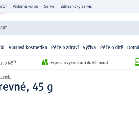
ství
Vědomá volba
Servis
Zákaznický servis
ajít
ld
Vlasová kosmetika
Péče o zdraví
Výživa
Péče o dítě
Domá
(1)
Expresní vyzvednutí do 60 minut
 290 Kč
koupele
revné, 45 g