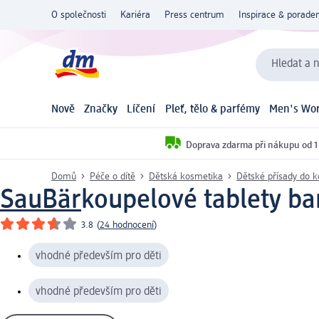
O společnosti
Kariéra
Press centrum
Inspirace & poraden
Hledat a n
Nově
Značky
Líčení
Pleť, tělo & parfémy
Men's Wor
Doprava zdarma při nákupu od 1
Domů
Péče o dítě
Dětská kosmetika
Dětské přísady do 
SauBär
koupelové tablety ba
3.8
(
24 hodnocení
)
vhodné především pro děti
vhodné především pro děti