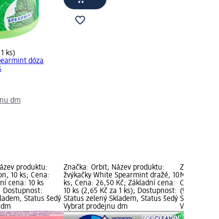
 1 ks)
pearmint dóza
s
jnu dm
Název produktu:
Značka: Orbit; Název produktu:
Značka: Orb
n, 10 ks; Cena:
žvýkačky White Spearmint dražé, 10
Mints bonbo
ní cena: 10 ks
ks; Cena: 26,50 Kč; Základní cena:
Cena: 26,50
); Dostupnost:
10 ks (2,65 Kč za 1 ks); Dostupnost:
(9,46 Kč za 
kladem, Status šedý
Status zelený Skladem, Status šedý
Status zele
u dm
Vybrat prodejnu dm
Vybrat pro