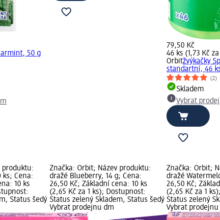
)
79,50 Kč
armint, 50 g
46 ks (1,73 Kč za
Orbit
žvýkačky S
standartní, 46 k
(2)
Skladem
Vybrat prode
dm
v produktu:
Značka: Orbit; Název produktu:
Značka: Orbit; 
 ks; Cena:
dražé Blueberry, 14 g; Cena:
dražé Watermelo
ena: 10 ks
26,50 Kč; Základní cena: 10 ks
26,50 Kč; Základ
stupnost:
(2,65 Kč za 1 ks); Dostupnost:
(2,65 Kč za 1 ks
em, Status šedý
Status zelený Skladem, Status šedý
Status zelený S
Vybrat prodejnu dm
Vybrat prodejn