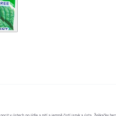
ocit v ústech po jídle a pití a jemně čistí jazyk a ústa. Žvýkačky b