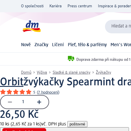
O společnosti
Kariéra
Press centrum
Inspirace & poraden
Hledat a n
Nově
Značky
Líčení
Pleť, tělo & parfémy
Men's Wor
Doprava zdarma při nákupu od 1
Domů
Výživa
Sladké & slané snacky
Žvýkačky
Orbit
žvýkačky Spearmint dra
5
(
7 hodnocení
)
26,50 Kč
10 ks (2,65 Kč za 1 ks)
vč. DPH plus
poštovné