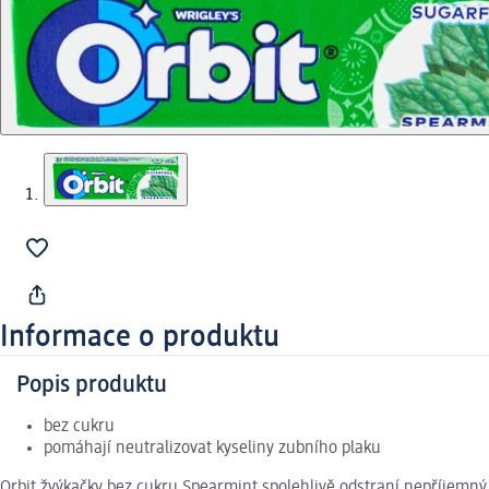
Informace o produktu
Popis produktu
bez cukru
pomáhají neutralizovat kyseliny zubního plaku
Orbit žvýkačky bez cukru Spearmint spolehlivě odstraní nepříjemný p