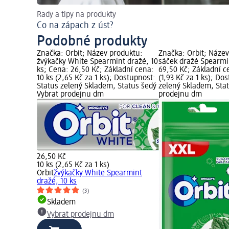
Rady a tipy na produkty
Co na zápach z úst?
Podobné produkty
Značka: Orbit; Název produktu:
Značka: Orbit; Náze
žvýkačky White Spearmint dražé, 10
sáček dražé Spearmi
ks; Cena: 26,50 Kč; Základní cena:
69,50 Kč; Základní c
10 ks (2,65 Kč za 1 ks); Dostupnost:
(1,93 Kč za 1 ks); Do
Status zelený Skladem, Status šedý
zelený Skladem, Sta
Vybrat prodejnu dm
prodejnu dm
26,50 Kč
10 ks (2,65 Kč za 1 ks)
Orbit
žvýkačky White Spearmint
dražé, 10 ks
(3)
Skladem
Vybrat prodejnu dm