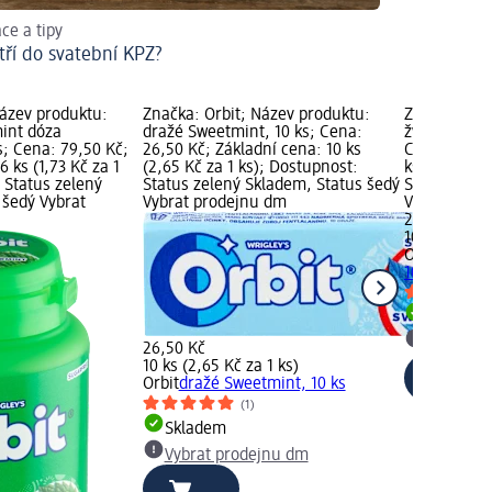
ace a tipy
tří do svatební KPZ?
Název produktu:
Značka: Orbit; Název produktu:
Značka: Orb
int dóza
dražé Sweetmint, 10 ks; Cena:
žvýkačky Whi
s; Cena: 79,50 Kč;
26,50 Kč; Základní cena: 10 ks
Cena: 26,50
6 ks (1,73 Kč za 1
(2,65 Kč za 1 ks); Dostupnost:
ks (2,65 Kč 
 Status zelený
Status zelený Skladem, Status šedý
Status zele
 šedý Vybrat
Vybrat prodejnu dm
Vybrat pro
26,50 Kč
10 ks (2,65 
Orbit
žvýkač
10 ks
Skladem
Vybrat p
26,50 Kč
10 ks (2,65 Kč za 1 ks)
Orbit
dražé Sweetmint, 10 ks
(1)
Skladem
Vybrat prodejnu dm