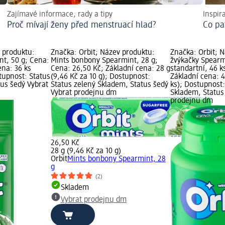
Zajímavé informace, rady a tipy
Inspir
Proč mívají ženy před menstruací hlad?
Co pa
v produktu:
Značka: Orbit; Název produktu:
Značka: Orbit; 
nt, 50 g; Cena:
Mints bonbony Spearmint, 28 g;
žvýkačky Spearm
ena: 36 ks
Cena: 26,50 Kč; Základní cena: 28 g
standartní, 46 k
stupnost: Status
(9,46 Kč za 10 g); Dostupnost:
Základní cena: 4
tus šedý Vybrat
Status zelený Skladem, Status šedý
ks); Dostupnost:
Vybrat prodejnu dm
Skladem, Status
prodejnu dm
26,50 Kč
28 g (9,46 Kč za 10 g)
Orbit
Mints bonbony Spearmint, 28
g
(2)
Skladem
Vybrat prodejnu dm