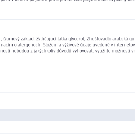
za, Gumový základ, Zvlhčujucí látka glycerol, Zhušťovadlo arabská gu
rmacím o alergenech. Složení a výživové údaje uvedené v interneto
išnosti nebudou z jakýchkoliv důvodů vyhovovat, využijte možnosti