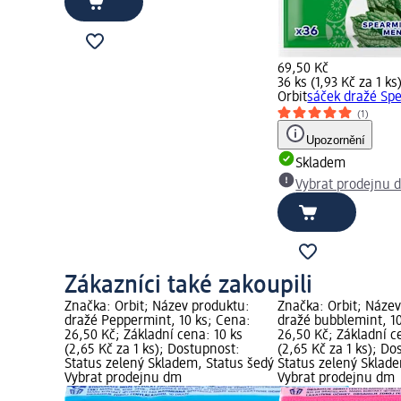
69,50 Kč
36 ks (1,93 Kč za 1 ks
Orbit
sáček dražé Spe
(1)
Upozornění
Skladem
Vybrat prodejnu 
Zákazníci také zakoupili
Značka: Orbit; Název produktu:
Značka: Orbit; Náze
dražé Peppermint, 10 ks; Cena:
dražé bubblemint, 10
26,50 Kč; Základní cena: 10 ks
26,50 Kč; Základní c
(2,65 Kč za 1 ks); Dostupnost:
(2,65 Kč za 1 ks); Do
Status zelený Skladem, Status šedý
Status zelený Sklad
Vybrat prodejnu dm
Vybrat prodejnu dm