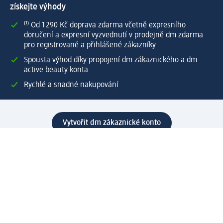
získejte výhody
⁽¹⁾ Od 1 290 Kč doprava zdarma včetně expresního
doručení a expresní vyzvednutí v prodejně dm zdarma
pro registrované a přihlášené zákazníky
Spousta výhod díky propojení dm zákaznického a dm
active beauty konta
Rychlé a snadné nakupování
Vytvořit dm zákaznické konto
Služby
Zákaznický program & Servis
Zákaznický servis
Odeslání & Dodání
Vrácení zboží
Společnost