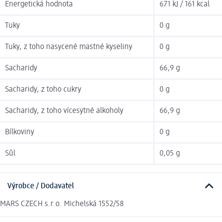
Energetická hodnota
671 kJ / 161 kcal
Tuky
0 g
Tuky, z toho nasycené mastné kyseliny
0 g
Sacharidy
66,9 g
Sacharidy, z toho cukry
0 g
Sacharidy, z toho vícesytné alkoholy
66,9 g
Bílkoviny
0 g
Sůl
0,05 g
Výrobce / Dodavatel
MARS CZECH s.r.o. Michelská 1552/58