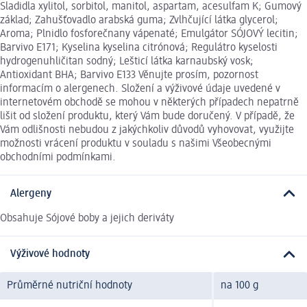
Sladidla xylitol, sorbitol, manitol, aspartam, acesulfam K; Gumový
základ; Zahušťovadlo arabská guma; Zvlhčující látka glycerol;
Aroma; Plnidlo fosforečnany vápenaté; Emulgátor SÓJOVÝ lecitin;
Barvivo E171; Kyselina kyselina citrónová; Regulátro kyselosti
hydrogenuhličitan sodný; Lešticí látka karnaubský vosk;
Antioxidant BHA; Barvivo E133 Věnujte prosím, pozornost
informacím o alergenech. Složení a výživové údaje uvedené v
internetovém obchodě se mohou v některých případech nepatrně
lišit od složení produktu, který Vám bude doručený. V případě, že
Vám odlišnosti nebudou z jakýchkoliv důvodů vyhovovat, využijte
možnosti vrácení produktu v souladu s našimi Všeobecnými
obchodními podmínkami.
Alergeny
Obsahuje Sójové boby a jejich deriváty
Výživové hodnoty
Průměrné nutriční hodnoty
na 100 g