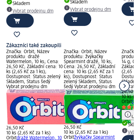
Skladem
Skladem
Vybrat prodejnu dm
Vybrat prodejnu dm
Zákazníci také zakoupili
Značka: Orbit; Název
Značka: Orbit; Název
Značka: 
produktu: dražé
produktu: žvýkačky
produktu
Watermelon, 10 ks; Cena:
Spearmint dražé, 10 ks;
14 g; Ce
26,50 Kč; Základní cena: 10
Cena: 26,50 Kč; Základní
Základní
ks (2,65 Kč za 1 ks);
cena: 10 ks (2,65 Kč za 1
(2,65 Kč 
Dostupnost: Status zelený
ks); Dostupnost: Status
Dostupno
Skladem, Status šedý
zelený Skladem, Status
Skladem,
Vybrat prodejnu dm
šedý Vybrat prodejnu dm
Vybrat p
26,50 Kč
10 ks (2,
Orbit
dra
Upoz
Skla
26,50 Kč
26,50 Kč
10 ks (2,65 Kč za 1 ks)
Vybra
10 ks (2,65 Kč za 1 ks)
Orbit
žvýkačky Spearmint
Orbit
dražé Watermelon, 10