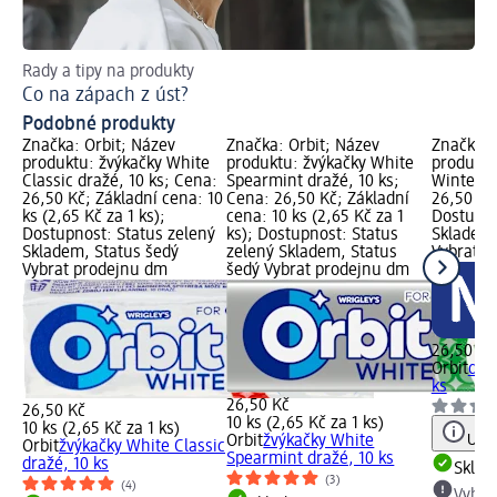
Rady a tipy na produkty
Za
Co na zápach z úst?
Pr
Podobné produkty
Značka: Orbit; Název
Značka: Orbit; Název
Značka: 
produktu: žvýkačky White
produktu: žvýkačky White
produktu
Classic dražé, 10 ks; Cena:
Spearmint dražé, 10 ks;
Winterfr
26,50 Kč; Základní cena: 10
Cena: 26,50 Kč; Základní
26,50 Kč
ks (2,65 Kč za 1 ks);
cena: 10 ks (2,65 Kč za 1
Dostupno
Dostupnost: Status zelený
ks); Dostupnost: Status
Skladem,
Skladem, Status šedý
zelený Skladem, Status
Vybrat p
Vybrat prodejnu dm
šedý Vybrat prodejnu dm
26,50 Kč
Orbit
dra
ks
26,50 Kč
26,50 Kč
10 ks (2,65 Kč za 1 ks)
10 ks (2,65 Kč za 1 ks)
Upoz
Orbit
žvýkačky White
Orbit
žvýkačky White Classic
Spearmint dražé, 10 ks
dražé, 10 ks
Skla
(3)
(4)
Vybra