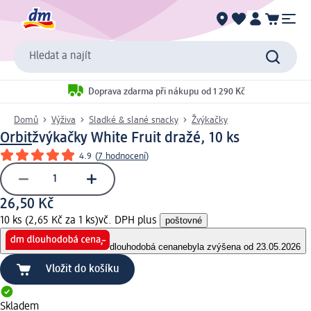
Hledat a najít
Doprava zdarma při nákupu od 1 290 Kč
Domů
Výživa
Sladké & slané snacky
Žvýkačky
Orbit
žvýkačky White Fruit dražé, 10 ks
4.9
(
7 hodnocení
)
26,50 Kč
10 ks (2,65 Kč za 1 ks)
vč. DPH plus
poštovné
dlouhodobá cena
nebyla zvýšena od 23.05.2026
Vložit do košíku
Skladem